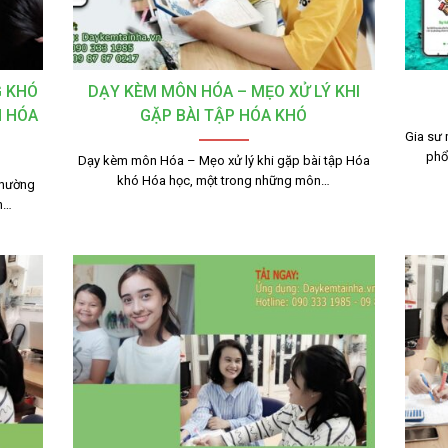
G KHÓ
DẠY KÈM MÔN HÓA – MẸO XỬ LÝ KHI
N HÓA
GẶP BÀI TẬP HÓA KHÓ
Gia sư 
phổ
Dạy kèm môn Hóa – Mẹo xử lý khi gặp bài tập Hóa
khó Hóa học, một trong những môn…
thường
h…