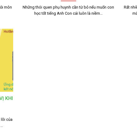
iỏi môn
Những thói quen phụ huynh cần từ bỏ nếu muốn con
Rất nhi
học tốt tiếng Anh Con cái luôn là niềm…
mắ
Ị KHI
lõi của
o…