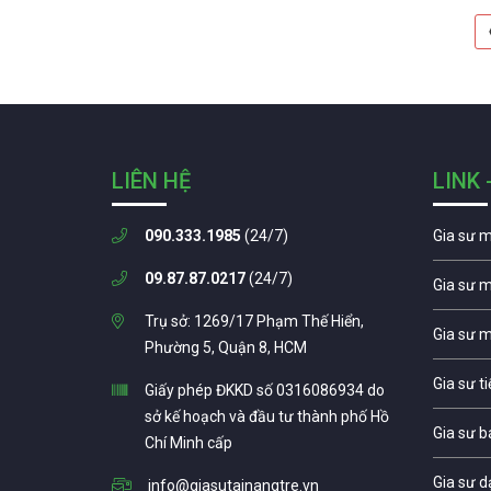
LIÊN HỆ
LINK 
090.333.1985
(24/7)
Gia sư 
09.87.87.0217
(24/7)
Gia sư 
Trụ sở: 1269/17 Phạm Thế Hiển,
Gia sư 
Phường 5, Quận 8, HCM
Gia sư t
Giấy phép ĐKKD số 0316086934 do
sở kế hoạch và đầu tư thành phố Hồ
Gia sư b
Chí Minh cấp
Gia sư d
info@giasutainangtre.vn