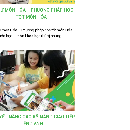
SƯ MÔN HÓA – PHƯƠNG PHÁP HỌC
TỐT MÔN HÓA
ư môn Hóa – Phương pháp học tốt môn Hóa
Hóa học – môn khoa học thú vị nhưng…
YẾT NÂNG CAO KỸ NĂNG GIAO TIẾP
TIẾNG ANH