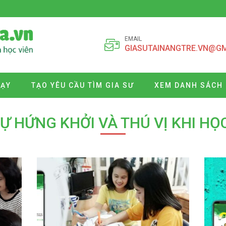
EMAIL
GIASUTAINANGTRE.VN@G
DẠY
TẠO YÊU CẦU TÌM GIA SƯ
XEM DANH SÁCH 
Ự HỨNG KHỞI VÀ THÚ VỊ KHI HỌ