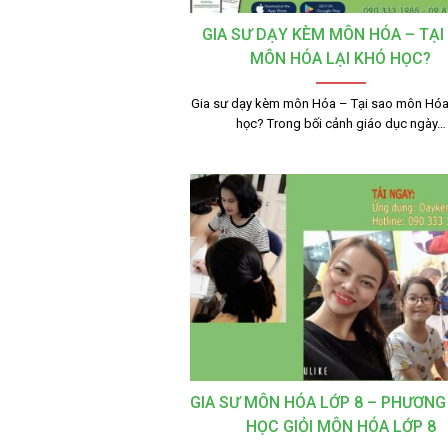
GIA SƯ DẠY KÈM MÔN HÓA – TẠI
MÔN HÓA LẠI KHÓ HỌC?
Gia sư dạy kèm môn Hóa – Tại sao môn Hóa 
học? Trong bối cảnh giáo dục ngày…
GIA SƯ MÔN HÓA LỚP 8 – PHƯƠNG
HỌC GIỎI MÔN HÓA LỚP 8