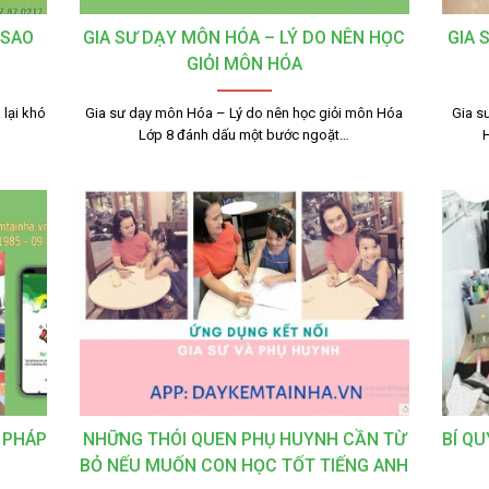
 SAO
GIA SƯ DẠY MÔN HÓA – LÝ DO NÊN HỌC
GIA 
GIỎI MÔN HÓA
lại khó
Gia sư dạy môn Hóa – Lý do nên học giỏi môn Hóa
Gia s
Lớp 8 đánh dấu một bước ngoặt…
 PHÁP
NHỮNG THÓI QUEN PHỤ HUYNH CẦN TỪ
BÍ QU
BỎ NẾU MUỐN CON HỌC TỐT TIẾNG ANH