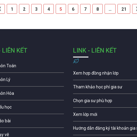
〈
1
2
3
4
5
6
7
8
…
21
- LIÊN KẾT
LINK - LIÊN KẾT
môn Toán
Xem hợp đồng nhận lớp
môn Lý
Tham khảo học phí gia sư
môn Hóa
Chọn gia sư phù hợp
iểu học
Xem lớp mới
áo bài
Hướng dẫn đăng ký tài khoản gia
ạy vẽ