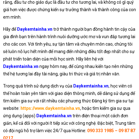
rằng, đầu tư cho giáo dục là đầu tư cho tương lai, và không có gì quý
giá hơn việc được chứng kiến sự trưởng thành và thành công của con
em mình.
Hãy để
Daykemtainha.vn
trở thành người bạn đồng hành tin cậy của
gia đình bạn trên hành trình nuôi dưỡng ước mơ và vun đắp tương lai
cho các con. Với tình yêu, sự tận tâm và chuyên môn cao, chúng tôi
sẽ luôn nỗ lực hết mình để mang đến những điều tốt đẹp nhất cho sự
phát triển toàn diện của mỗi học sinh. Hãy liên hệ với
Daykemtainha.vn
ngay hôm nay, để cùng nhau kiến tạo nên những
thế hệ tương lai đầy tài năng, giàu tri thức và giá trị nhân văn.
Trong quá trình sử dụng dịch vụ của
Daykemtainha.vn
, học viên có
thể hoàn toàn yên tâm với giao diện thông minh, dễ dàng sử dụng để
tìm kiếm gia sư với rất nhiều các phương thức Đăng ký tìm gia sư tại
website:
https://www.daykemtainha.vn
, hoặc tìm kiếm gia sư qua
ứng dụng (apps)
Daykemtainha.vn
trên điện thoại một cách đơn
giản, kể cả đối với người ít tiếp xúc với công nghệ. Đặc biệt, Trung tâm
có đội ngũ hỗ trợ làm việc 24/7 qua Hotline:
090 333 1985 – 09 87 87
0217
.