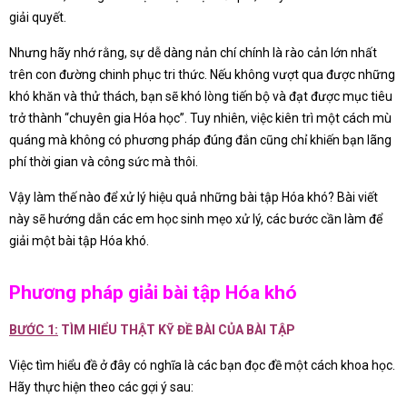
giải quyết.
Nhưng hãy nhớ rằng, sự dễ dàng nản chí chính là rào cản lớn nhất
trên con đường chinh phục tri thức. Nếu không vượt qua được những
khó khăn và thử thách, bạn sẽ khó lòng tiến bộ và đạt được mục tiêu
trở thành “chuyên gia Hóa học”. Tuy nhiên, việc kiên trì một cách mù
quáng mà không có phương pháp đúng đắn cũng chỉ khiến bạn lãng
phí thời gian và công sức mà thôi.
Vậy làm thế nào để xử lý hiệu quả những bài tập Hóa khó? Bài viết
này sẽ hướng dẫn các em học sinh mẹo xử lý, các bước cần làm để
giải một bài tập Hóa khó.
Phương pháp giải bài tập Hóa khó
BƯỚC 1:
TÌM HIỂU THẬT KỸ ĐỀ BÀI CỦA BÀI TẬP
Việc tìm hiểu đề ở đây có nghĩa là các bạn đọc đề một cách khoa học.
Hãy thực hiện theo các gợi ý sau: