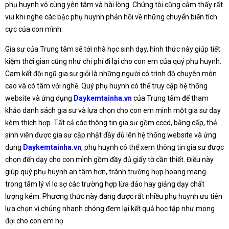
phụ huynh vô cùng yên tâm và hài lòng. Chúng tôi cũng cảm thấy rất
vui khi nghe các bậc phụ huynh phản hồi về những chuyển biến tích
cực của con mình.
Gia sư của Trung tâm sẽ tới nhà học sinh dạy, hình thức này giúp tiết
kiệm thời gian cũng như chi phí đi lại cho con em của quý phụ huynh.
Cam kết đội ngũ gia sư giỏi là những người có trình độ chuyên môn
cao và có tâm với nghề. Quý phụ huynh có thể truy cập hệ thống
website và ứng dụng
Daykemtainha.vn
của Trung tâm để tham
khảo danh sách gia sư và lựa chọn cho con em mình một gia sư dạy
kèm thích hợp. Tất cả các thông tin gia sư gồm cccd, bằng cấp, thẻ
sinh viên được gia sư cập nhật đầy đủ lên hệ thống website và ứng
dụng
Daykemtainha.vn
, phụ huynh có thể xem thông tin gia sư được
chọn đến dạy cho con mình gồm đầy đủ giấy tờ cần thiết. Điều này
giúp quý phụ huynh an tâm hơn, tránh trường hợp hoang mang
trong tâm lý vì lo sợ các trường hợp lừa đảo hay giảng dạy chất
lượng kém. Phương thức này đang được rất nhiều phụ huynh ưu tiên
lựa chọn vì chúng nhanh chóng đem lại kết quả học tập như mong
đợi cho con em họ.