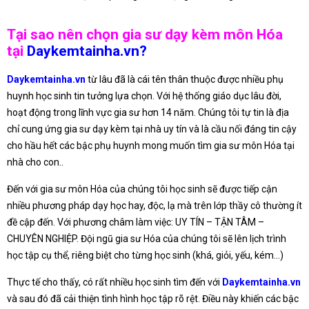
Tại sao nên chọn gia sư dạy kèm môn Hóa
tại
Daykemtainha.vn?
Daykemtainha.vn
từ lâu đã là cái tên thân thuộc được nhiều phụ
huynh học sinh tin tưởng lựa chọn. Với hệ thống giáo dục lâu đời,
hoạt động trong lĩnh vực gia sư hơn 14 năm. Chúng tôi tự tin là địa
chỉ cung ứng gia sư dạy kèm tại nhà uy tín và là cầu nối đáng tin cậy
cho hầu hết các bậc phụ huynh mong muốn tìm gia sư môn Hóa tại
nhà cho con..
Đến với gia sư môn Hóa của chúng tôi học sinh sẽ được tiếp cận
nhiều phương pháp dạy học hay, độc, lạ mà trên lớp thầy cô thường ít
đề cập đến. Với phương châm làm việc: UY TÍN – TẬN TÂM –
CHUYÊN NGHIỆP. Đội ngũ gia sư Hóa của chúng tôi sẽ lên lịch trình
học tập cụ thể, riêng biệt cho từng học sinh (khá, giỏi, yếu, kém…)
Thực tế cho thấy, có rất nhiều học sinh tìm đến với
Daykemtainha.vn
và sau đó đã cải thiện tình hình học tập rõ rệt. Điều này khiến các bậc