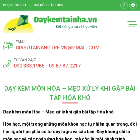
ĐƯỢC HỌC THỬ
CAM KẾT CHẤT LƯỢNG
EMAIL
GIASUTAINANGTRE.VN@GMAIL.COM
TƯ VẤN 24/7
090.333.1985 - 09.87.87.0217
DẠY KÈM MÔN HÓA – MẸO XỬ LÝ KHI GẶP BÀI
TẬP HÓA KHÓ
Dạy kèm môn Hóa – Mẹo xử lý khi gặp bài tập Hóa khó
Hóa học, một trong những môn khoa học tự nhiên quan trọng, đòi
hỏi người học phải có tư duy logic và sắc bén. Đây không chỉ là
môn học về các phản ứng hóa học, mà còn là một hành trình