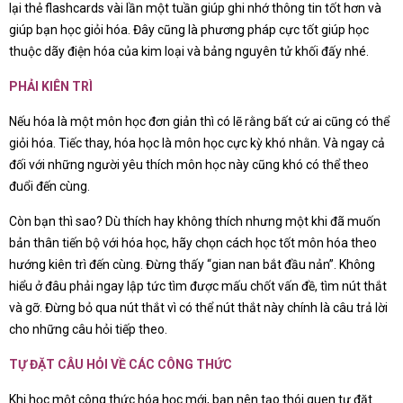
lại thẻ flashcards vài lần một tuần giúp ghi nhớ thông tin tốt hơn và
giúp bạn học giỏi hóa. Đây cũng là phương pháp cực tốt giúp học
thuộc dãy điện hóa của kim loại và bảng nguyên tử khối đấy nhé.
PHẢI KIÊN TRÌ
Nếu hóa là một môn học đơn giản thì có lẽ rằng bất cứ ai cũng có thể
giỏi hóa. Tiếc thay, hóa học là môn học cực kỳ khó nhằn. Và ngay cả
đối với những người yêu thích môn học này cũng khó có thể theo
đuổi đến cùng.
Còn bạn thì sao? Dù thích hay không thích nhưng một khi đã muốn
bản thân tiến bộ với hóa học, hãy chọn cách học tốt môn hóa theo
hướng kiên trì đến cùng. Đừng thấy “gian nan bắt đầu nản”. Không
hiểu ở đâu phải ngay lập tức tìm được mấu chốt vấn đề, tìm nút thắt
và gỡ. Đừng bỏ qua nút thắt vì có thể nút thắt này chính là câu trả lời
cho những câu hỏi tiếp theo.
TỰ ĐẶT CÂU HỎI VỀ CÁC CÔNG THỨC
Khi học một công thức hóa học mới, bạn nên tạo thói quen tự đặt