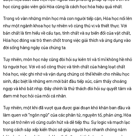
học cùng giáo viên giỏi Hóa cũng là cách học hóa hiệu quả nhất.
Trong vô vàn những môn học mà con người tiếp cận, Hóa học nổi lên
như một ngành khoa học tự nhiên vô cùng thú vị và thiết thực. Với
bản chất là tìm hiểu về cấu tạo, tính chất và sự biến đổi của vật chất,
Hóa học đóng vai trò then chốt trong việc giải thích và ứng dụng vào
đời sống hàng ngày của chúng ta.
Tuy nhiên, môn học này cũng đòi hỏi sự kiên trì và tỉ mỉ không hề nhỏ
từ người học. Với vô số công thức và tính chất của hàng loạt chất
hóa học, việc ghi nhớ và vận dụng chúng có thể khiến cho nhiều học
sinh, đặc biệt là những em mới bắt đầu tiếp xúc, cảm thấy choáng
ngợp và khó bắt nhịp. Đây chính là thử thách đòi hỏi sự quyết tâm và
đam mê học hỏi của mỗi cá nhân.
Tuy nhiên, một khi đã vượt qua được giai đoạn khó khăn ban đầu và
làm quen với “ngôn ngữ” của các phân tử, nguyên tố, phản ứng, Hóa
học sẽ trở nên vô cùng cuốn hút và dễ tiếp thu. Sự logic và mạch lạc
trong cách sắp xếp kiến thức sẽ giúp người học nhanh chóng nắm