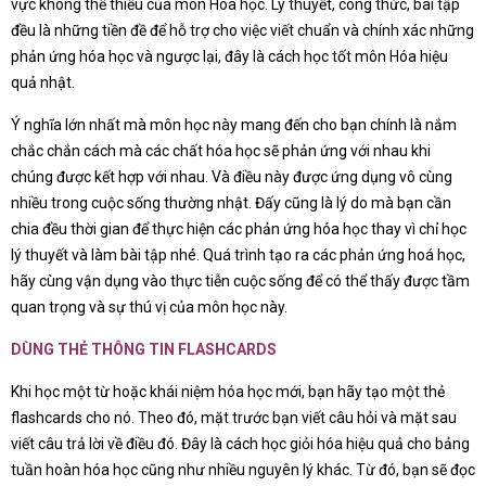
vực không thể thiếu của môn Hóa học. Lý thuyết, công thức, bài tập
đều là những tiền đề để hỗ trợ cho việc viết chuẩn và chính xác những
phản ứng hóa học và ngược lại, đây là cách học tốt môn Hóa hiệu
quả nhật.
Ý nghĩa lớn nhất mà môn học này mang đến cho bạn chính là nắm
chắc chắn cách mà các chất hóa học sẽ phản ứng với nhau khi
chúng được kết hợp với nhau. Và điều này được ứng dụng vô cùng
nhiều trong cuộc sống thường nhật. Đấy cũng là lý do mà bạn cần
chia đều thời gian để thực hiện các phản ứng hóa học thay vì chỉ học
lý thuyết và làm bài tập nhé. Quá trình tạo ra các phản ứng hoá học,
hãy cùng vận dụng vào thực tiễn cuộc sống để có thể thấy được tầm
quan trọng và sự thú vị của môn học này.
DÙNG THẺ THÔNG TIN FLASHCARDS
Khi học một từ hoặc khái niệm hóa học mới, bạn hãy tạo một thẻ
flashcards cho nó. Theo đó, mặt trước bạn viết câu hỏi và mặt sau
viết câu trả lời về điều đó. Đây là cách học giỏi hóa hiệu quả cho bảng
tuần hoàn hóa học cũng như nhiều nguyên lý khác. Từ đó, bạn sẽ đọc