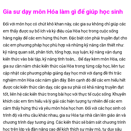
Gia sư dạy môn Hóa làm gì để giúp học sinh
Đối với môn học có chút khô khan này, các gia sư không chỉ giúp các
em thấy được sự bổ ích và kỳ điệu của Hóa học trong cuộc sống
hàng ngày để các em hứng thú hơn. Đặc biệt còn phải truyền đạt cho
các em phương pháp học phù hợp và những kỹ năng cần thiết như:
kỹ năng quan sát, phân tích, tổng hợp, suy luận; kỹ năng vận dụng
kiến thức vào bài tập; kỹ năng tính toán,… Để dạy kèm môn Hóa, các
gia sư cần nắm chắc kiến thức của Hóa trong từng cấp học, liên tục
cập nhật các phương pháp giảng dạy học mới với dạng đề thi trắc
nghiệm môn Hóa các năm gần đây. Bên cạnh đó để các em hiểu hết
được các kiến thức cần dạy, các gia sư phải có khả năng truyền đạt
tốt, liên hệ các kiến thức trong bài học với thực tế cuộc sống. Khuyến
khích các em tìm hiểu và lý giải các hiện tượng tự nhiên để các em
cảm thấy hứng thú và yêu môn hóa học hơn. Đối với các học sinh có
trình độ và nhu cầu khác nhau, gia sư Hóa tại nhà cần lên giáo án và
chương trình dạy tương ứng. Các kiến thức sẽ bám sát chương trình
học trên lớp và đần nâng cao để kích thích sự mày mò, tư duy sâu