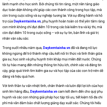
lành mạnh cho học sinh. Bởi chúng tôi tin rằng, một nền tảng giáo
dục toàn diện không chỉ giúp các con thành công trong học tập, mà
còn trong cuộc sống và sự nghiệp tương lai. Với sự đồng hành và hỗ
trợ của
Daykemtainha.vn
, phụ huynh hoàn toàn có thể yên tâm rằng
con mình không chỉ đạt điểm 10 trong các bài kiểm tra và kỳ thi, mà
còn đạt điểm 10 trong cuộc sống – với sự tự tin, bản lĩnh và giá trị
nhân văn sâu sắc.
Trong suốt nhiều năm qua,
Daykemtainha.vn
đã và đang nỗ lực
không ngừng để trở thành nhịp cầu kết nối tri thức và tình thân giữa
gia sư, học sinh và phụ huynh trên khắp mọi miền đất nước. Chúng
tôi tự hào mang đến những thông tin hữu ích, chính xác và đáng tin
cậy, giúp quá trình tìm kiếm gia sư và học tập của các con trở nên dễ
dàng và hiệu quả hơn.
Với tinh thần tư vấn nhiệt tình, chân thành và luôn đặt lợi ích của học
sinh lên hàng đầu,
Daykemtainha.vn
cam kết đem đến cho quý phụ
huynh và các con những giải pháp học tập tối ưu, tiết kiệm tối đa chi
phí mà vẫn đảm bảo chất lượng giảng dạy xuất sắc. Chúng tôi hiểu