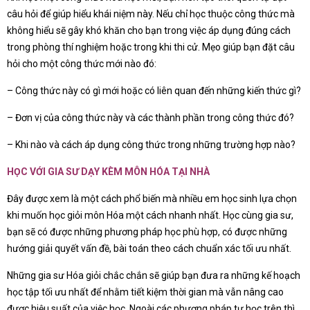
câu hỏi để giúp hiểu khái niệm này. Nếu chỉ học thuộc công thức mà
không hiểu sẽ gây khó khăn cho bạn trong việc áp dụng đúng cách
trong phòng thí nghiệm hoặc trong khi thi cử. Mẹo giúp bạn đặt câu
hỏi cho một công thức mới nào đó:
– Công thức này có gì mới hoặc có liên quan đến những kiến thức gì?
– Đơn vị của công thức này và các thành phần trong công thức đó?
– Khi nào và cách áp dụng công thức trong những trường hợp nào?
HỌC VỚI GIA SƯ DẠY KÈM MÔN HÓA TẠI NHÀ
Đây được xem là một cách phổ biến mà nhiều em học sinh lựa chọn
khi muốn học giỏi môn Hóa một cách nhanh nhất. Học cùng gia sư,
bạn sẽ có được những phương pháp học phù hợp, có được những
hướng giải quyết vấn đề, bài toán theo cách chuẩn xác tối ưu nhất.
Những gia sư Hóa giỏi chắc chắn sẽ giúp bạn đưa ra những kế hoạch
học tập tối ưu nhất để nhằm tiết kiệm thời gian mà vẫn nâng cao
được hiệu suất của việc học. Ngoài các phương pháp tự học trên thì