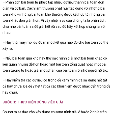
– Phân tích bài toán từ phức tạp nhiều dữ liệu thành bài toán đơn
giản và cơ bản. Cách làm thường phát huy tác dụng với những bài
toán khó vì những bài toán khó thường được kết hợp từ những bài
toán khác đơn giản hơn. Vì vậy nhiệm vụ của chúng ta là phân tích,
chia nhỏ bài toán ra để giải hết rồi sau đó hãy kết hợp chúng lại với
nhau.
– Hãy thử mày mò, dự đoán một kết quả nào đó cho bài toán có thể
xảy ra.
– Nếu bài toán quá khó hãy thử sức mình giải một bài toán khác có
liên quan nhưng dễ hơn hoặc một bài toán tổng quát hoặc một bài
toán tương tự hoặc giải một phần của bài toán rồi nhờ người hỗ trợ.
– Hãy kiểm tra các dữ liệu có trong đề xem mình đã sử dụng hết tất
cả hay chưa. Đã để ý hết tất cả các khái niệm được nhắc đến trong đề
hay chưa.
BƯỚC 3:
THỰC HIỆN CÔNG VIỆC GIẢI
Chúng ta sẽ dựa vào xây dựng chương trình giải ở bước 2 phía trên