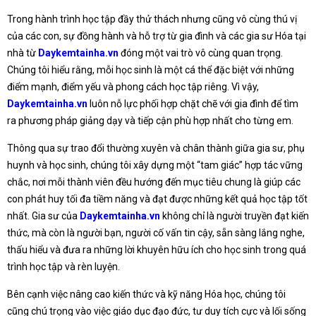
Trong hành trình học tập đầy thử thách nhưng cũng vô cùng thú vị
của các con, sự đồng hành và hỗ trợ từ gia đình và các gia sư Hóa tại
nhà từ
Daykemtainha.vn
đóng một vai trò vô cùng quan trọng.
Chúng tôi hiểu rằng, mỗi học sinh là một cá thể đặc biệt với những
điểm mạnh, điểm yếu và phong cách học tập riêng. Vì vậy,
Daykemtainha.vn
luôn nỗ lực phối hợp chặt chẽ với gia đình để tìm
ra phương pháp giảng dạy và tiếp cận phù hợp nhất cho từng em.
Thông qua sự trao đổi thường xuyên và chân thành giữa gia sư, phụ
huynh và học sinh, chúng tôi xây dựng một “tam giác” hợp tác vững
chắc, nơi mỗi thành viên đều hướng đến mục tiêu chung là giúp các
con phát huy tối đa tiềm năng và đạt được những kết quả học tập tốt
nhất. Gia sư của
Daykemtainha.vn
không chỉ là người truyền đạt kiến
thức, mà còn là người bạn, người cố vấn tin cậy, sẵn sàng lắng nghe,
thấu hiểu và đưa ra những lời khuyên hữu ích cho học sinh trong quá
trình học tập và rèn luyện.
Bên cạnh việc nâng cao kiến thức và kỹ năng Hóa học, chúng tôi
cũng chú trọng vào việc giáo dục đạo đức, tư duy tích cực và lối sống