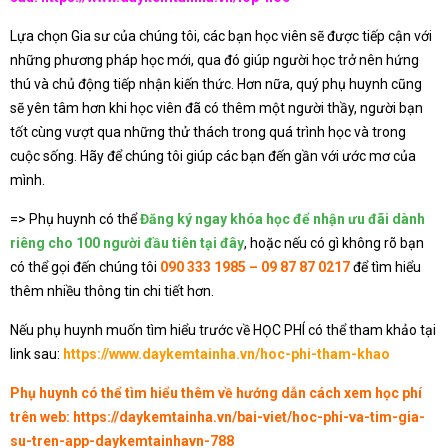
Lựa chọn Gia sư của chúng tôi, các bạn học viên sẽ được tiếp cận với
những phương pháp học mới, qua đó giúp người học trở nên hứng
thú và chủ động tiếp nhận kiến thức. Hơn nữa, quý phụ huynh cũng
sẽ yên tâm hơn khi học viên đã có thêm một người thầy, người bạn
tốt cùng vượt qua những thử thách trong quá trình học và trong
cuộc sống. Hãy để chúng tôi giúp các bạn đến gần với ước mơ của
mình.
=> Phụ huynh có thể
Đăng ký ngay khóa học để nhận ưu đãi dành
riêng cho 100 người đầu tiên tại đây
, hoặc nếu có gì không rõ bạn
có thể gọi đến chúng tôi
090 333 1985 – 09 87 87 0217
để tìm hiểu
thêm nhiều thông tin chi tiết hơn.
Nếu phụ huynh muốn tìm hiểu trước về HỌC PHÍ có thể tham khảo tại
link sau:
https://www.daykemtainha.vn/hoc-phi-tham-khao
Phụ huynh có thể tìm hiểu thêm về hướng dẫn cách xem học phí
trên web:
https://daykemtainha.vn/bai-viet/hoc-phi-va-tim-gia-
su-tren-app-daykemtainhavn-788