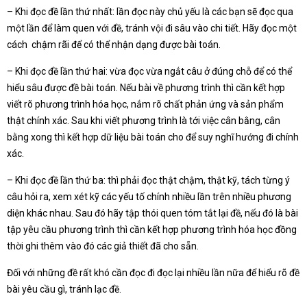
– Khi đọc đề lần thứ nhất: lần đọc này chủ yếu là các bạn sẽ đọc qua
một lần để làm quen với đề, tránh vội đi sâu vào chi tiết. Hãy đọc một
cách chậm rãi để có thể nhận dạng được bài toán.
– Khi đọc đề lần thứ hai: vừa đọc vừa ngắt câu ở đúng chỗ để có thể
hiểu sâu được đề bài toán. Nếu bài về phương trình thì cần kết hợp
viết rõ phương trình hóa học, nắm rõ chất phản ứng và sản phẩm
thật chính xác. Sau khi viết phương trình là tới việc cân bằng, cân
bằng xong thì kết hợp dữ liệu bài toán cho để suy nghĩ hướng đi chính
xác.
– Khi đọc đề lần thứ ba: thì phải đọc thật chậm, thật kỹ, tách từng ý
câu hỏi ra, xem xét kỹ các yếu tố chính nhiều lần trên nhiều phương
diện khác nhau. Sau đó hãy tập thói quen tóm tắt lại đề, nếu đó là bài
tập yêu cầu phương trình thì cần kết hợp phương trình hóa học đồng
thời ghi thêm vào đó các giả thiết đã cho sẵn.
Đối với những đề rất khó cần đọc đi đọc lại nhiều lần nữa để hiểu rõ đề
bài yêu cầu gì, tránh lạc đề.