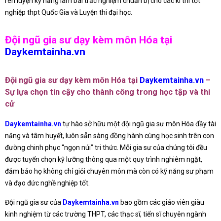
rèn luyện kỹ năng làm bài trắc nghiệm chuẩn bị cho các kì thi tốt
nghiệp thpt Quốc Gia và Luyện thi đại học.
Đội ngũ gia sư dạy kèm môn Hóa tại
Daykemtainha.vn
Đội ngũ gia sư dạy kèm môn Hóa tại
Daykemtainha.vn
–
Sự lựa chọn tin cậy cho thành công trong học tập và thi
cử
Daykemtainha.vn
tự hào sở hữu một đội ngũ gia sư môn Hóa đầy tài
năng và tâm huyết, luôn sẵn sàng đồng hành cùng học sinh trên con
đường chinh phục “ngọn núi” tri thức. Mỗi gia sư của chúng tôi đều
được tuyển chọn kỹ lưỡng thông qua một quy trình nghiêm ngặt,
đảm bảo họ không chỉ giỏi chuyên môn mà còn có kỹ năng sư phạm
và đạo đức nghề nghiệp tốt.
Đội ngũ gia sư của
Daykemtainha.vn
bao gồm các giáo viên giàu
kinh nghiệm từ các trường THPT, các thạc sĩ, tiến sĩ chuyên ngành