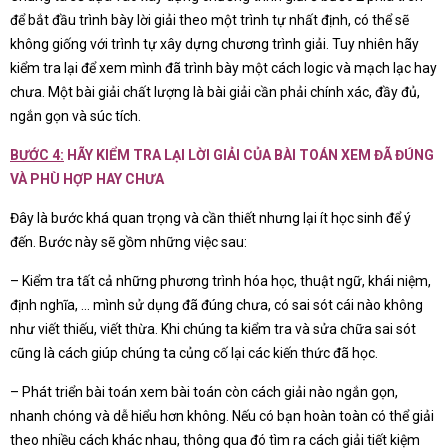
để bắt đầu trình bày lời giải theo một trình tự nhất định, có thể sẽ
không giống với trình tự xây dựng chương trình giải. Tuy nhiên hãy
kiểm tra lại để xem mình đã trình bày một cách logic và mạch lạc hay
chưa. Một bài giải chất lượng là bài giải cần phải chính xác, đầy đủ,
ngắn gọn và súc tích.
BƯỚC 4:
HÃY KIỂM TRA LẠI LỜI GIẢI CỦA BÀI TOÁN XEM ĐÃ ĐÚNG
VÀ PHÙ HỢP HAY CHƯA
Đây là bước khá quan trọng và cần thiết nhưng lại ít học sinh để ý
đến. Bước này sẽ gồm những việc sau:
– Kiểm tra tất cả những phương trình hóa học, thuật ngữ, khái niệm,
định nghĩa, … mình sử dụng đã đúng chưa, có sai sót cái nào không
như viết thiếu, viết thừa. Khi chúng ta kiểm tra và sửa chữa sai sót
cũng là cách giúp chúng ta củng cố lại các kiến thức đã học.
– Phát triển bài toán xem bài toán còn cách giải nào ngắn gọn,
nhanh chóng và dễ hiểu hơn không. Nếu có bạn hoàn toàn có thể giải
theo nhiều cách khác nhau, thông qua đó tìm ra cách giải tiết kiệm