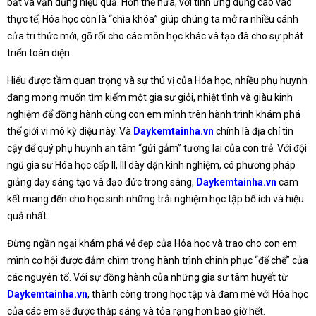
bắt và vận dụng hiệu quả. Hơn thế nữa, với tính ứng dụng cao vào
thực tế, Hóa học còn là “chìa khóa” giúp chúng ta mở ra nhiều cánh
cửa tri thức mới, gỡ rối cho các môn học khác và tạo đà cho sự phát
triển toàn diện.
Hiểu được tầm quan trọng và sự thú vị của Hóa học, nhiều phụ huynh
đang mong muốn tìm kiếm một gia sư giỏi, nhiệt tình và giàu kinh
nghiệm để đồng hành cùng con em mình trên hành trình khám phá
thế giới vi mô kỳ diệu này. Và
Daykemtainha.vn
chính là địa chỉ tin
cậy để quý phụ huynh an tâm “gửi gắm” tương lai của con trẻ. Với đội
ngũ gia sư Hóa học cấp II, III dày dặn kinh nghiệm, có phương pháp
giảng dạy sáng tạo và đạo đức trong sáng,
Daykemtainha.vn
cam
kết mang đến cho học sinh những trải nghiệm học tập bổ ích và hiệu
quả nhất.
Đừng ngần ngại khám phá vẻ đẹp của Hóa học và trao cho con em
mình cơ hội được đắm chìm trong hành trình chinh phục “đế chế” của
các nguyên tố. Với sự đồng hành của những gia sư tâm huyết từ
Daykemtainha.vn
, thành công trong học tập và đam mê với Hóa học
của các em sẽ được thắp sáng và tỏa rạng hơn bao giờ hết.