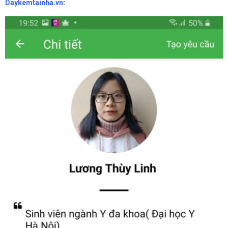
Daykemtainha.vn
: