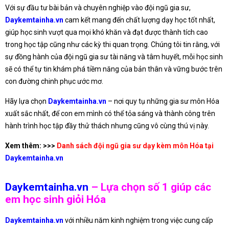
Với sự đầu tư bài bản và chuyên nghiệp vào đội ngũ gia sư,
Daykemtainha.vn
cam kết mang đến chất lượng dạy học tốt nhất,
giúp học sinh vượt qua mọi khó khăn và đạt được thành tích cao
trong học tập cũng như các kỳ thi quan trọng. Chúng tôi tin rằng, với
sự đồng hành của đội ngũ gia sư tài năng và tâm huyết, mỗi học sinh
sẽ có thể tự tin khám phá tiềm năng của bản thân và vững bước trên
con đường chinh phục ước mơ.
Hãy lựa chọn
Daykemtainha.vn
– nơi quy tụ những gia sư môn Hóa
xuất sắc nhất, để con em mình có thể tỏa sáng và thành công trên
hành trình học tập đầy thử thách nhưng cũng vô cùng thú vị này.
Xem thêm: >>>
Danh sách đội ngũ gia sư dạy kèm môn Hóa tại
Daykemtainha.vn
Daykemtainha.vn
– Lựa chọn số 1 giúp các
em học sinh giỏi Hóa
Daykemtainha.vn
với nhiều năm kinh nghiệm trong việc cung cấp