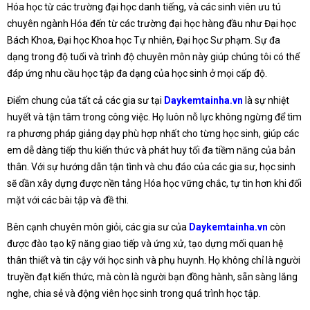
Hóa học từ các trường đại học danh tiếng, và các sinh viên ưu tú
chuyên ngành Hóa đến từ các trường đại học hàng đầu như Đại học
Bách Khoa, Đại học Khoa học Tự nhiên, Đại học Sư phạm. Sự đa
dạng trong độ tuổi và trình độ chuyên môn này giúp chúng tôi có thể
đáp ứng nhu cầu học tập đa dạng của học sinh ở mọi cấp độ.
Điểm chung của tất cả các gia sư tại
Daykemtainha.vn
là sự nhiệt
huyết và tận tâm trong công việc. Họ luôn nỗ lực không ngừng để tìm
ra phương pháp giảng dạy phù hợp nhất cho từng học sinh, giúp các
em dễ dàng tiếp thu kiến thức và phát huy tối đa tiềm năng của bản
thân. Với sự hướng dẫn tận tình và chu đáo của các gia sư, học sinh
sẽ dần xây dựng được nền tảng Hóa học vững chắc, tự tin hơn khi đối
mặt với các bài tập và đề thi.
Bên cạnh chuyên môn giỏi, các gia sư của
Daykemtainha.vn
còn
được đào tạo kỹ năng giao tiếp và ứng xử, tạo dựng mối quan hệ
thân thiết và tin cậy với học sinh và phụ huynh. Họ không chỉ là người
truyền đạt kiến thức, mà còn là người bạn đồng hành, sẵn sàng lắng
nghe, chia sẻ và động viên học sinh trong quá trình học tập.