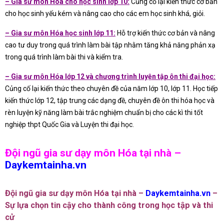
– Gia sư môn Hóa cho học sinh lớp 10:
Củng cố lại kiến thức cơ bản
cho học sinh yếu kém và nâng cao cho các em học sinh khá, giỏi.
– Gia sư môn Hóa học sinh lớp 11:
Hỗ trợ kiến thức cơ bản và nâng
cao tư duy trong quá trình làm bài tập nhằm tăng khả năng phản xạ
trong quá trình làm bài thi và kiểm tra.
– Gia sư môn Hóa lớp 12 và chương trình luyện tập ôn thi đại học:
Củng cố lại kiến thức theo chuyên đề của năm lớp 10, lớp 11. Học tiếp
kiến thức lớp 12, tập trung các dạng đề, chuyên đề ôn thi hóa học và
rèn luyện kỹ năng làm bài trắc nghiệm chuẩn bị cho các kì thi tốt
nghiệp thpt Quốc Gia và Luyện thi đại học.
Đội ngũ gia sư dạy môn Hóa tại nhà –
Daykemtainha.vn
Đội ngũ gia sư dạy môn Hóa tại nhà –
Daykemtainha.vn
–
Sự lựa chọn tin cậy cho thành công trong học tập và thi
cử