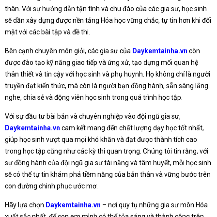
thân. Với sự hướng dẫn tận tình và chu đáo của các gia sư, học sinh
sẽ dần xây dựng được nền tảng Hóa học vững chắc, tự tin hơn khi đối
mặt với các bài tập và đề thi.
Bên cạnh chuyên môn giỏi, các gia sư của
Daykemtainha.vn
còn
được đào tạo kỹ năng giao tiếp và ứng xử, tạo dựng mối quan hệ
thân thiết và tin cậy với học sinh và phụ huynh. Họ không chỉ là người
truyền đạt kiến thức, mà còn là người bạn đồng hành, sẵn sàng lắng
nghe, chia sẻ và động viên học sinh trong quá trình học tập.
Với sự đầu tư bài bản và chuyên nghiệp vào đội ngũ gia sư,
Daykemtainha.vn
cam kết mang đến chất lượng dạy học tốt nhất,
giúp học sinh vượt qua mọi khó khăn và đạt được thành tích cao
trong học tập cũng như các kỳ thi quan trọng. Chúng tôi tin rằng, với
sự đồng hành của đội ngũ gia sư tài năng và tâm huyết, mỗi học sinh
sẽ có thể tự tin khám phá tiềm năng của bản thân và vững bước trên
con đường chinh phục ước mơ.
Hãy lựa chọn
Daykemtainha.vn
– nơi quy tụ những gia sư môn Hóa
xuất sắc nhất, để con em mình có thể tỏa sáng và thành công trên