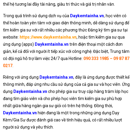
thế hệ tương lai đầy tài năng, giàu tri thức và giá trị nhân văn.
Trong quá trình sử dụng dịch vụ của
Daykemtainha.vn
, học viên có
thể hoàn toàn yên tâm với giao diện thông minh, dễ dàng sử dụng để
tìm kiếm gia sư với rất nhiều các phương thức Đăng ký tìm gia sư tại
website:
https://www.daykemtainha.vn
, hoặc tìm kiếm gia sư qua
ứng dụng (apps)
Daykemtainha.vn
trên điện thoại một cách đơn
giản, kể cả đối với người ít tiếp xúc với công nghệ. Đặc biệt, Trung tâm
có đội ngũ hỗ trợ làm việc 24/7 qua Hotline:
090 333 1985 – 09 87 87
0217
.
Riêng với ứng dụng
Daykemtainha.vn
, đây là ứng dụng được thiết kế
thông minh, đáp ứng nhu cầu sử dụng của cả gia sư và học viên. Ứng
dụng
Daykemtainha.vn
cho phép gia sư truy cập hàng trăm lớp học
đang tìm giáo viên và cho phép học viên tìm kiếm gia sư phù hợp
nhất giữa hàng ngàn gia sư giỏi có trên hệ thống. Đồng thời,
Daykemtainha.vn
hiện đang là một trong những ứng dụng Dạy
Kèm/Gia Sư được đánh giá cao về tính hiệu quả, có rất nhiều lượt
người sử dụng và yêu thích.