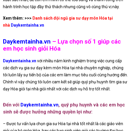
hành trình học tập đầy thử thách nhưng cũng vô cùng thú vị này.
Xem thêm: >>>
Danh sách đội ngũ gia sư dạy môn Hóa tại
nhà
Daykemtainha.vn
Daykemtainha.vn
– Lựa chọn số 1 giúp các
em học sinh giỏi Hóa
Daykemtainha.vn
với nhiều năm kinh nghiệm trong việc cung cấp
các dịch vụ gia sư dạy kèm môn Hóa tại nhà chuyên nghiệp, chúng
tôi luôn lấy sự tiến bộ của các em làm mục tiêu cuối cùng hướng đến.
Chính vì vậy chúng tôi luôn cam kết sẽ giúp quý phụ huynh tìm gia sư
dạy Hóa giỏi tại nhà giỏi nhất với các dịch vụ hỗ trợ tốt nhất.
Đến với
Daykemtainha.vn
, quý phụ huynh và các em học
sinh sẽ được hưởng những quyền lợi như:
– Được tư vấn lựa chọn gia sư Hóa tại nhà tốt nhất là các giáo viên
giỏi của bộ môn Hóa, hay các bạn sinh viên giỏi các trường Đại học