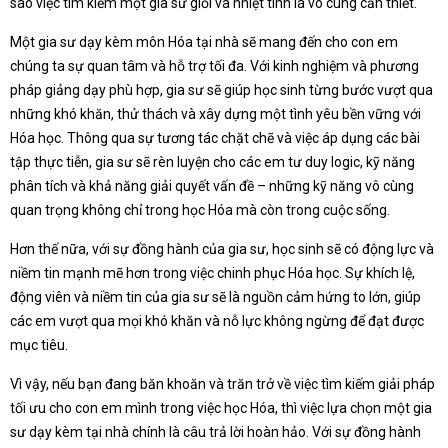
sao việc tìm kiếm một gia sư giỏi và nhiệt tình là vô cùng cần thiết.
Một gia sư dạy kèm môn Hóa tại nhà sẽ mang đến cho con em
chúng ta sự quan tâm và hỗ trợ tối đa. Với kinh nghiệm và phương
pháp giảng dạy phù hợp, gia sư sẽ giúp học sinh từng bước vượt qua
những khó khăn, thử thách và xây dựng một tình yêu bền vững với
Hóa học. Thông qua sự tương tác chặt chẽ và việc áp dụng các bài
tập thực tiễn, gia sư sẽ rèn luyện cho các em tư duy logic, kỹ năng
phân tích và khả năng giải quyết vấn đề – những kỹ năng vô cùng
quan trọng không chỉ trong học Hóa mà còn trong cuộc sống.
Hơn thế nữa, với sự đồng hành của gia sư, học sinh sẽ có động lực và
niềm tin mạnh mẽ hơn trong việc chinh phục Hóa học. Sự khích lệ,
động viên và niềm tin của gia sư sẽ là nguồn cảm hứng to lớn, giúp
các em vượt qua mọi khó khăn và nỗ lực không ngừng để đạt được
mục tiêu.
Vì vậy, nếu bạn đang băn khoăn và trăn trở về việc tìm kiếm giải pháp
tối ưu cho con em mình trong việc học Hóa, thì việc lựa chọn một gia
sư dạy kèm tại nhà chính là câu trả lời hoàn hảo. Với sự đồng hành