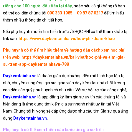
riêng cho 100 người đầu tiên tại đây
, hoặc nếu có gì không rõ bạn
có thể gọi đến chúng tôi
090 333 1985 – 09 87 87 0217
để tìm hiểu
thêm nhiều thông tin chi tiết hơn.
Nếu phụ huynh muốn tìm hiểu trước về HỌC PHÍ có thể tham khảo tại
link sau:
https://www.daykemtainha.vn/hoc-phi-tham-khao
Phụ huynh có thể tìm hiểu thêm về hướng dẫn cách xem học phí
trên web:
https://daykemtainha.vn/bai-viet/hoc-phi-va-tim-gia-
su-tren-app-daykemtainhavn-788
Daykemtainha.vn
là dự án giáo dục hướng đến mô hình học tập tại
nhà, chuyên cung ứng gia sư, giáo viên dạy kèm tại nhà chất lượng
cao đến các quý phụ huynh có nhu cầu. Với sự hỗ trợ của công nghệ,
Daykemtainha.vn
là app đăng ký làm gia sư uy tín của chúng tôi và
hiện đang là ứng dụng tìm kiếm gia sư nhanh nhất uy tín tại Việt
Nam. Chúng tôi hi vọng sẽ đáp ứng được nhu cầu tìm Gia sư qua ứng
dụng
Daykemtainha.vn
.
Phụ huynh có thể xem thêm các bước tìm gia sư trên