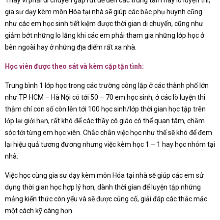
Thay vì phải di chuyển gấp rút để đến các trung tâm hay lò luyện thi,
gia sư dạy kèm môn Hóa tại nhà sẽ giúp các bậc phụ huynh cũng
như các em học sinh tiết kiệm được thời gian di chuyển, cũng như
giảm bớt những lo lắng khi các em phải tham gia những lớp học ở
bên ngoài hay ở những địa điểm rất xa nhà.
Học viên được theo sát và kèm cặp tận tình:
Trung bình 1 lớp học trong các trường công lập ở các thành phố lớn
như TP HCM – Hà Nội có tới 50 – 70 em học sinh, ở các lò luyện thi
thậm chí con số còn lên tới 100 học sinh/lớp thời gian học tập trên
lớp lại giới hạn, rất khó để các thầy cô giáo có thể quan tâm, chăm
sóc tới từng em học viên. Chắc chắn việc học như thế sẽ khó để đem
lại hiệu quả tương đương nhưng việc kèm học 1 – 1 hay học nhóm tại
nhà.
Việc học cùng gia sư dạy kèm môn Hóa tại nhà sẽ giúp các em sử
dụng thời gian học hợp lý hơn, dành thời gian để luyện tập những
mảng kiến thức còn yếu và sẽ được củng cố, giải đáp các thắc mắc
một cách kỹ càng hơn.