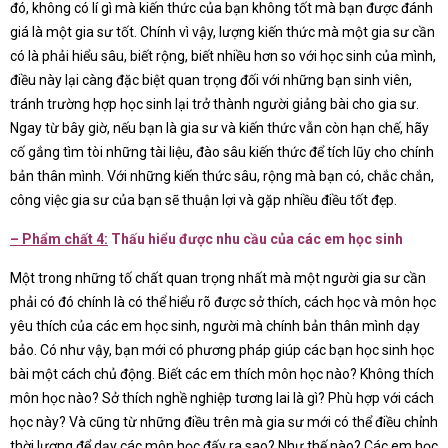
đó, không có lí gì mà kiến thức của bạn không tốt mà bạn được đánh
giá là một gia sư tốt. Chính vì vậy, lượng kiến thức mà một gia sư cần
có là phải hiểu sâu, biết rộng, biết nhiều hơn so với học sinh của mình,
điều này lại càng đặc biệt quan trọng đối với những bạn sinh viên,
tránh trường hợp học sinh lại trở thành người giảng bài cho gia sư.
Ngay từ bây giờ, nếu bạn là gia sư và kiến thức vẫn còn hạn chế, hãy
cố gắng tìm tòi những tài liệu, đào sâu kiến thức để tích lũy cho chính
bản thân mình. Với những kiến thức sâu, rộng mà bạn có, chắc chắn,
công việc gia sư của bạn sẽ thuận lợi và gặp nhiều điều tốt đẹp.
–
Phẩm chất 4:
Thấu hiểu được nhu cầu của các em học sinh
Một trong những tố chất quan trọng nhất mà một người gia sư cần
phải có đó chính là có thể hiểu rõ được sở thích, cách học và môn học
yêu thích của các em học sinh, người mà chính bản thân mình dạy
bảo. Có như vậy, bạn mới có phương pháp giúp các bạn học sinh học
bài một cách chủ động. Biết các em thích môn học nào? Không thích
môn học nào? Sở thích nghề nghiệp tương lai là gì? Phù hợp với cách
học này? Và cũng từ những điều trên mà gia sư mới có thể điều chỉnh
thời lượng để dạy các môn học đấy ra sao? Như thế nào? Các em học