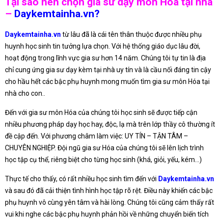
Tại sao nên chọn gia sư dạy môn Hóa tại nhà
–
Daykemtainha.vn?
Daykemtainha.vn
từ lâu đã là cái tên thân thuộc được nhiều phụ
huynh học sinh tin tưởng lựa chọn. Với hệ thống giáo dục lâu đời,
hoạt động trong lĩnh vực gia sư hơn 14 năm. Chúng tôi tự tin là địa
chỉ cung ứng gia sư dạy kèm tại nhà uy tín và là cầu nối đáng tin cậy
cho hầu hết các bậc phụ huynh mong muốn tìm gia sư môn Hóa tại
nhà cho con..
Đến với gia sư môn Hóa của chúng tôi học sinh sẽ được tiếp cận
nhiều phương pháp dạy học hay, độc, lạ mà trên lớp thầy cô thường ít
đề cập đến. Với phương châm làm việc: UY TÍN – TẬN TÂM –
CHUYÊN NGHIỆP. Đội ngũ gia sư Hóa của chúng tôi sẽ lên lịch trình
học tập cụ thể, riêng biệt cho từng học sinh (khá, giỏi, yếu, kém…)
Thực tế cho thấy, có rất nhiều học sinh tìm đến với
Daykemtainha.vn
và sau đó đã cải thiện tình hình học tập rõ rệt. Điều này khiến các bậc
phụ huynh vô cùng yên tâm và hài lòng. Chúng tôi cũng cảm thấy rất
vui khi nghe các bậc phụ huynh phản hồi về những chuyển biến tích