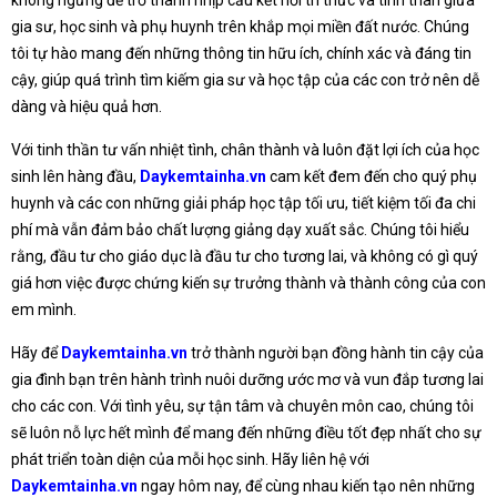
không ngừng để trở thành nhịp cầu kết nối tri thức và tình thân giữa
gia sư, học sinh và phụ huynh trên khắp mọi miền đất nước. Chúng
tôi tự hào mang đến những thông tin hữu ích, chính xác và đáng tin
cậy, giúp quá trình tìm kiếm gia sư và học tập của các con trở nên dễ
dàng và hiệu quả hơn.
Với tinh thần tư vấn nhiệt tình, chân thành và luôn đặt lợi ích của học
sinh lên hàng đầu,
Daykemtainha.vn
cam kết đem đến cho quý phụ
huynh và các con những giải pháp học tập tối ưu, tiết kiệm tối đa chi
phí mà vẫn đảm bảo chất lượng giảng dạy xuất sắc. Chúng tôi hiểu
rằng, đầu tư cho giáo dục là đầu tư cho tương lai, và không có gì quý
giá hơn việc được chứng kiến sự trưởng thành và thành công của con
em mình.
Hãy để
Daykemtainha.vn
trở thành người bạn đồng hành tin cậy của
gia đình bạn trên hành trình nuôi dưỡng ước mơ và vun đắp tương lai
cho các con. Với tình yêu, sự tận tâm và chuyên môn cao, chúng tôi
sẽ luôn nỗ lực hết mình để mang đến những điều tốt đẹp nhất cho sự
phát triển toàn diện của mỗi học sinh. Hãy liên hệ với
Daykemtainha.vn
ngay hôm nay, để cùng nhau kiến tạo nên những