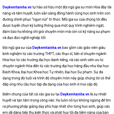
Daykemtainha.vn
tự hào sở hữu một đội ngũ gia sư môn Hóa đầy tài
năng và tâm huyết, luôn sẵn sàng đồng hành cùng học sinh trên con
đường chinh phục “ngọn núi” tri thức. Mỗi gia sư của chúng tôi đều
được tuyển chọn kỹ lưỡng thông qua một quy trình nghiêm ngặt,
đảm bảo họ không chỉ giỏi chuyên môn mà còn có kỹ năng sư phạm
và đạo đức nghề nghiệp tốt.
Đội ngũ gia sư của
Daykemtainha.vn
bao gồm các giáo viên giàu
kinh nghiệm từ các trường THPT, các thạc sĩ, tiến sĩ chuyên ngành
Hóa học từ các trường đại học danh tiếng, và các sinh viên ưu tú
chuyên ngành Hóa đến từ các trường đại học hàng đầu như Đại học
Bách Khoa, Đại học Khoa học Tự nhiên, Đại học Sư phạm. Sự đa
dạng trong độ tuổi và trình độ chuyên môn này giúp chúng tôi có thể
đáp ứng nhu cầu học tập đa dạng của học sinh ở mọi cấp độ.
Điểm chung của tất cả các gia sư tại
Daykemtainha.vn
là sự nhiệt
huyết và tận tâm trong công việc. Họ luôn nỗ lực không ngừng để tìm
ra phương pháp giảng dạy phù hợp nhất cho từng học sinh, giúp các
em dễ dàng tiếp thu kiến thức và phát huy tối đa tiềm năng của bản