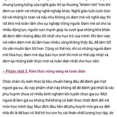
nhưng lương bổng của nghề giáo thì lại thường “khiêm tốn” hơn khi
đem so sánh với những nghề nghiệp khác. Nghề giáo luôn luôn bộn
bề với những lo toan và nếu như không có đam mê với nghề dạy thì
rất khó mà toàn tâm cho sự nghiệp trồng người. Đam mê sẽ cho ta
nhiều động lực, nguồn sức mạnh giúp ta vượt qua những khó khăn
để đem đến những điều tốt nhất cho học trò của mình. Khi làm việc
với niềm đam mê dù làm bao nhiêu cũng không thấy đủ, đã làm tốt
rồi vẫn muốn làm tốt hơn. Cũng có thể nói, chỉ có những người đam
mê Hóa học, đam mê dạy bảo học sinh thì mới có thể cập nhật và
đem lại những kiến thức mới và toàn diện nhất cho học viên.
–
Phẩm chất 3:
Kiến thức vững vàng và toàn diện
Chắc chắn rồi, kiến thức là tiêu chuẩn hàng đầu để đánh giá một
người gia sư, dù vậy phẩm chất này không dễ để đánh giá nhất là các
phụ huynh chưa có nhiều kinh nghiệm khi tuyển chọn gia sư. Một
người đi làm gia sư không thể không có kiến thức nhất định đối với
môn học mình dạy. Mục đích đầu tiên để phụ huynh mời gia sư đến
nhà đó là để bạn có thể hỗ trợ con họ cải thiện chất lượng học tập, do