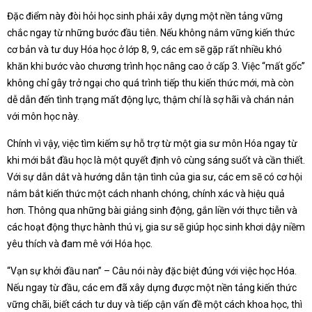
Đặc điểm này đòi hỏi học sinh phải xây dựng một nền tảng vững
chắc ngay từ những bước đầu tiên. Nếu không nắm vững kiến thức
cơ bản và tư duy Hóa học ở lớp 8, 9, các em sẽ gặp rất nhiều khó
khăn khi bước vào chương trình học nâng cao ở cấp 3. Việc “mất gốc”
không chỉ gây trở ngại cho quá trình tiếp thu kiến thức mới, mà còn
dễ dẫn đến tình trạng mất động lực, thậm chí là sợ hãi và chán nản
với môn học này.
Chính vì vậy, việc tìm kiếm sự hỗ trợ từ một gia sư môn Hóa ngay từ
khi mới bắt đầu học là một quyết định vô cùng sáng suốt và cần thiết.
Với sự dẫn dắt và hướng dẫn tận tình của gia sư, các em sẽ có cơ hội
nắm bắt kiến thức một cách nhanh chóng, chính xác và hiệu quả
hơn. Thông qua những bài giảng sinh động, gắn liền với thực tiễn và
các hoạt động thực hành thú vị, gia sư sẽ giúp học sinh khơi dậy niềm
yêu thích và đam mê với Hóa học.
“Vạn sự khởi đầu nan” – Câu nói này đặc biệt đúng với việc học Hóa.
Nếu ngay từ đầu, các em đã xây dựng được một nền tảng kiến thức
vững chãi, biết cách tư duy và tiếp cận vấn đề một cách khoa học, thì