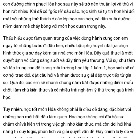
con đường chinh phục Hóa học sau này sẽ trở nên thuận lợi và thú vị
hơn rất nhiều. Khi đã có “gốc rễ” sâu sắc, học sinh sẽ tự tin hơn khi đối
mặt với những thử thách ở các lớp học cao hơn, và dần nuôi dưỡng
niềm đam mê cháy bỏng với môn học quan trọng này.
Thấu hiểu được tầm quan trọng của việc đồng hành cùng con em
ngay từ những bước đi đầu tiên, nhiều bậc phụ huynh đã lựa chọn
hình thức gia sư dạy kèm tại nhà cho môn Hóa. Đây quả thực là một
quyết định vô cùng sáng suốt và đầy tình yêu thương. Với sự chú tâm
và tập trung cao độ trong môi trường học tập 1 kèm 1, học sinh sẽ có
cơ hội trao đổi, đặt câu hỏi và nhận được sự giải đáp trực tiếp từ gia
sư. Qua đó, các em sẽ nhanh chóng nắm bắt được những điểm mấu
chốt, làm chủ kiến thức và có nhiều trải nghiệm lý thú trong quá trình
học.
Tuy nhiên, học tốt môn Hóa không phải là điều dễ dàng, đặc biệt với
những bạn mới bắt đầu làm quen. Hóa học không chỉ đòi hỏi sự
chăm chỉ và kiên trì trong việc ghi nhớ kiến thức, mà còn đòi hỏi khả
năng tư duy logic, phân tích và giải quyết vấn đề. Đây chính là lý do vì