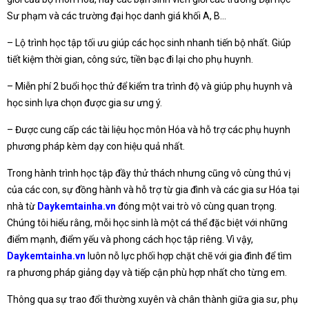
Sư phạm và các trường đại học danh giá khối A, B…
– Lộ trình học tập tối ưu giúp các học sinh nhanh tiến bộ nhất. Giúp
tiết kiệm thời gian, công sức, tiền bạc đi lại cho phụ huynh.
– Miễn phí 2 buổi học thử để kiểm tra trình độ và giúp phụ huynh và
học sinh lựa chọn được gia sư ưng ý.
– Được cung cấp các tài liệu học môn Hóa và hỗ trợ các phụ huynh
phương pháp kèm dạy con hiệu quả nhất.
Trong hành trình học tập đầy thử thách nhưng cũng vô cùng thú vị
của các con, sự đồng hành và hỗ trợ từ gia đình và các gia sư Hóa tại
nhà từ
Daykemtainha.vn
đóng một vai trò vô cùng quan trọng.
Chúng tôi hiểu rằng, mỗi học sinh là một cá thể đặc biệt với những
điểm mạnh, điểm yếu và phong cách học tập riêng. Vì vậy,
Daykemtainha.vn
luôn nỗ lực phối hợp chặt chẽ với gia đình để tìm
ra phương pháp giảng dạy và tiếp cận phù hợp nhất cho từng em.
Thông qua sự trao đổi thường xuyên và chân thành giữa gia sư, phụ