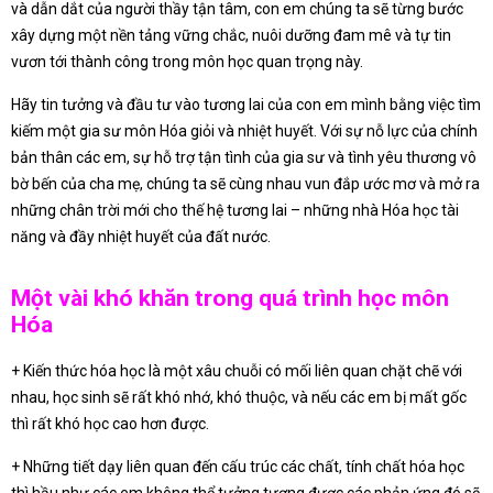
và dẫn dắt của người thầy tận tâm, con em chúng ta sẽ từng bước
xây dựng một nền tảng vững chắc, nuôi dưỡng đam mê và tự tin
vươn tới thành công trong môn học quan trọng này.
Hãy tin tưởng và đầu tư vào tương lai của con em mình bằng việc tìm
kiếm một gia sư môn Hóa giỏi và nhiệt huyết. Với sự nỗ lực của chính
bản thân các em, sự hỗ trợ tận tình của gia sư và tình yêu thương vô
bờ bến của cha mẹ, chúng ta sẽ cùng nhau vun đắp ước mơ và mở ra
những chân trời mới cho thế hệ tương lai – những nhà Hóa học tài
năng và đầy nhiệt huyết của đất nước.
Một vài khó khăn trong quá trình học môn
Hóa
+ Kiến thức hóa học là một xâu chuỗi có mối liên quan chặt chẽ với
nhau, học sinh sẽ rất khó nhớ, khó thuộc, và nếu các em bị mất gốc
thì rất khó học cao hơn được.
+ Những tiết dạy liên quan đến cấu trúc các chất, tính chất hóa học
thì hầu như các em không thể tưởng tượng được các phản ứng đó sẽ