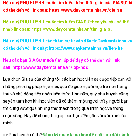
Nếu quý PHỤ HUYNH muốn tìm hiểu thêm thông tin của GIA SƯ thì
có thể đến với link sau:
https://www.daykemtainha.vn/gia-su
Nếu quý PHỤ HUYNH muốn tìm kiếm GIA SƯ theo yêu cầu có thể
nhấp link sau:
https://www.daykemtainha.vn/tim-gia-su
Nếu quý PHỤ HUYNH cần thêm sự tư vấn đến từ Daykemtainha.vn
có thể đến với link này:
https://www.daykemtainha.vn/lien-he
Nếu các bạn GIA SƯ muốn tìm lớp để dạy có thể đến với link
sau:
https://www.daykemtainha.vn/lop-hoc
Lựa chọn Gia sư của chúng tôi, các bạn học viên sẽ được tiếp cận với
những phương pháp học mới, qua đó giúp người học trở nên hứng
thú và chủ động tiếp nhận kiến thức. Hơn nữa, quý phụ huynh cũng
sẽ yên tâm hơn khi học viên đã có thêm một người thầy, người bạn
tốt cùng vượt qua những thử thách trong quá trình học và trong
cuộc sống. Hãy để chúng tôi giúp các bạn đến gần với ước mơ của
mình.
=> Phụ huynh có thể
Đăng ký ngay khóa học để nhận ưu đãi dành