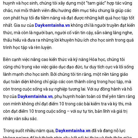
huynh và học sinh, chúng tôi xây dựng một “tam giác” hợp tác vững
chắc, nơi mỗi thành viên đều hướng đến mục tiêu chung là giúp các
con phát huy tối đa tiềm năng và đạt được những kết quả học tập tốt
nhất. Gia sư của
Daykemtainha.vn
không chỉ là người truyền đạt kiến
thức, mà còn là người bạn, người cố vấn tin cậy, sẵn sàng lắng nghe,
thấu hiểu và đưa ra những lời khuyên hữu ích cho học sinh trong quá
trình học tập và rèn luyện.
Bên cạnh việc nâng cao kiến thức và kỹ năng Hóa học, chúng tôi
cũng chú trọng vào việc giáo dục đạo đức, tư duy tích cực và lối sống
lành mạnh cho học sinh. Bởi chúng tôi tin rằng, một nền tảng giáo
dục toàn diện không chỉ giúp các con thành công trong học tập, mà
còn trong cuộc sống và sự nghiệp tương lai. Với sự đồng hành và hỗ
trợ của
Daykemtainha.vn
, phụ huynh hoàn toàn có thể yên tâm rằng
con mình không chỉ đạt điểm 10 trong các bài kiểm tra và kỳ thi, mà
còn đạt điểm 10 trong cuộc sống – với sự tự tin, bản lĩnh và giá trị
nhân văn sâu sắc.
Trong suốt nhiều năm qua,
Daykemtainha.vn
đã và đang nỗ lực