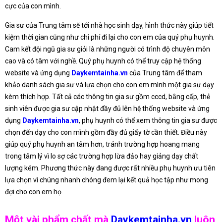
cực của con mình.
Gia sư của Trung tâm sẽ tới nhà học sinh dạy, hình thức này giúp tiết
kiệm thời gian cũng như chi phí đi lại cho con em của quý phụ huynh.
Cam kết đội ngũ gia sư giỏi là những người có trình độ chuyên môn
cao và có tâm với nghề. Quý phụ huynh có thể truy cập hệ thống
website và ứng dụng
Daykemtainha.vn
của Trung tâm để tham
khảo danh sách gia sư và lựa chọn cho con em mình một gia sư dạy
kèm thích hợp. Tất cả các thông tin gia sư gồm cccd, bằng cấp, thẻ
sinh viên được gia sư cập nhật đầy đủ lên hệ thống website và ứng
dụng
Daykemtainha.vn
, phụ huynh có thể xem thông tin gia sư được
chọn đến dạy cho con mình gồm đầy đủ giấy tờ cần thiết. Điều này
giúp quý phụ huynh an tâm hơn, tránh trường hợp hoang mang
trong tâm lý vì lo sợ các trường hợp lừa đảo hay giảng dạy chất
lượng kém. Phương thức này đang được rất nhiều phụ huynh ưu tiên
lựa chọn vì chúng nhanh chóng đem lại kết quả học tập như mong
đợi cho con em họ.
Một vài phẩm chất mà
Daykemtainha.vn
luôn