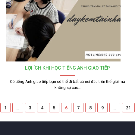
LỢI ÍCH KHI HỌC TIẾNG ANH GIAO TIẾP
Có tiếng Anh giao tiếp bạn có thể đi bất cứ nơi đâu trên thế giới mà
không sợ các…
1
…
3
4
5
6
7
8
9
…
21