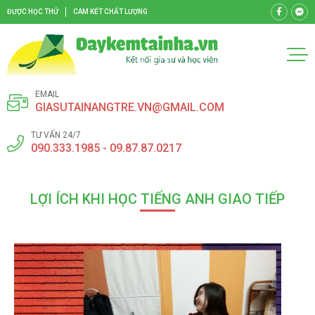
ĐƯỢC HỌC THỬ
CAM KẾT CHẤT LƯỢNG
EMAIL
GIASUTAINANGTRE.VN@GMAIL.COM
TƯ VẤN 24/7
090.333.1985 - 09.87.87.0217
LỢI ÍCH KHI HỌC TIẾNG ANH GIAO TIẾP