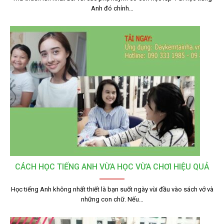
Anh đó chính…
CÁCH HỌC TIẾNG ANH VỪA HỌC VỪA CHƠI HIỆU QUẢ
Học tiếng Anh không nhất thiết là bạn suốt ngày vùi đầu vào sách vở và
những con chữ. Nếu…