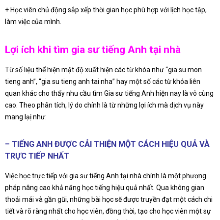
+ Học viên chủ động sắp xếp thời gian học phù hợp với lịch học tập,
làm việc của mình.
Lợi ích khi tìm gia sư tiếng Anh tại nhà
Từ số liệu thể hiện mật độ xuất hiện các từ khóa như “gia su mon
tieng anh”, “gia su tieng anh tai nha” hay một số các từ khóa liên
quan khác cho thấy nhu cầu tìm Gia sư tiếng Anh hiện nay là vô cùng
cao. Theo phân tích, lý do chính là từ những lợi ích mà dịch vụ này
mang lạị như:
– TIẾNG ANH ĐƯỢC CẢI THIỆN MỘT CÁCH HIỆU QUẢ VÀ
TRỰC TIẾP NHẤT
Việc học trực tiếp với gia sư tiếng Anh tại nhà chính là một phương
pháp nâng cao khả năng học tiếng hiệu quả nhất. Qua không gian
thoải mái và gần gũi, những bài học sẽ được truyền đạt một cách chi
tiết và rõ ràng nhất cho học viên, đồng thời, tạo cho học viên một sự