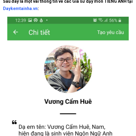
Sau đây là một vài thông tin về các Gia sư dạy môn TIẾNG ANH tại
Daykemtainha.vn
: