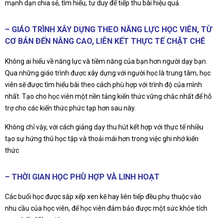
mạnh dạn chia sẻ, tìm hiểu, tư duy để tiếp thu bài hiệu quả.
– GIÁO TRÌNH XÂY DỰNG THEO NĂNG LỰC HỌC VIÊN, TỪ
CƠ BẢN ĐẾN NÂNG CAO, LIÊN KẾT THỰC TẾ CHẶT CHẼ
Không ai hiểu về năng lực và tiềm năng của bạn hơn người dạy bạn.
Qua những giáo trình được xây dựng với người học là trung tâm, học
viên sẽ được tìm hiểu bài theo cách phù hợp với trình độ của mình
nhất. Tạo cho học viên một nền tảng kiến thức vững chắc nhất để hỗ
trợ cho các kiến thức phức tạp hơn sau này.
Không chỉ vậy, với cách giảng dạy thu hút kết hợp với thực tế nhiều
tạo sự hứng thú học tập và thoải mái hơn trong việc ghi nhớ kiến
thức
– THỜI GIAN HỌC PHÙ HỢP VÀ LINH HOẠT
Các buổi học được sắp xếp xen kẽ hay liên tiếp đều phụ thuộc vào
nhu cầu của học viên, để học viên đảm bảo được một sức khỏe tích