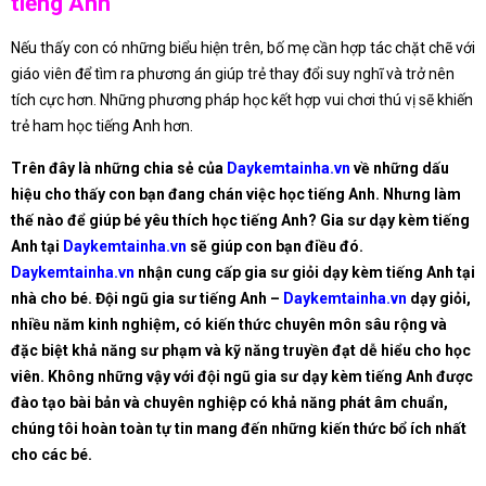
tiếng Anh
Nếu thấy con có những biểu hiện trên, bố mẹ cần hợp tác chặt chẽ với
giáo viên để tìm ra phương án giúp trẻ thay đổi suy nghĩ và trở nên
tích cực hơn. Những phương pháp học kết hợp vui chơi thú vị sẽ khiến
trẻ ham học tiếng Anh hơn.
Trên đây là những chia sẻ của
Daykemtainha.vn
về những dấu
hiệu cho thấy con bạn đang chán việc học tiếng Anh. Nhưng làm
thế nào để giúp bé yêu thích học tiếng Anh? Gia sư dạy kèm tiếng
Anh tại
Daykemtainha.vn
sẽ giúp con bạn điều đó.
Daykemtainha.vn
nhận cung cấp gia sư giỏi dạy kèm tiếng Anh tại
nhà cho bé. Đội ngũ gia sư tiếng Anh –
Daykemtainha.vn
dạy giỏi,
nhiều năm kinh nghiệm, có kiến thức chuyên môn sâu rộng và
đặc biệt khả năng sư phạm và kỹ năng truyền đạt dễ hiểu cho học
viên. Không những vậy với đội ngũ gia sư dạy kèm tiếng Anh được
đào tạo bài bản và chuyên nghiệp có khả năng phát âm chuẩn,
chúng tôi hoàn toàn tự tin mang đến những kiến thức bổ ích nhất
cho các bé.