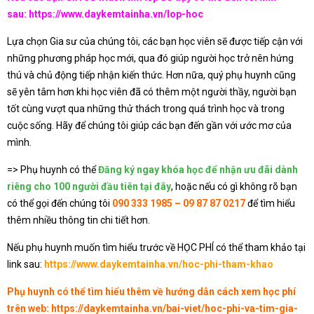
sau:
https://www.daykemtainha.vn/lop-hoc
Lựa chọn Gia sư của chúng tôi, các bạn học viên sẽ được tiếp cận với
những phương pháp học mới, qua đó giúp người học trở nên hứng
thú và chủ động tiếp nhận kiến thức. Hơn nữa, quý phụ huynh cũng
sẽ yên tâm hơn khi học viên đã có thêm một người thầy, người bạn
tốt cùng vượt qua những thử thách trong quá trình học và trong
cuộc sống. Hãy để chúng tôi giúp các bạn đến gần với ước mơ của
mình.
=> Phụ huynh có thể
Đăng ký ngay khóa học để nhận ưu đãi dành
riêng cho 100 người đầu tiên tại đây
, hoặc nếu có gì không rõ bạn
có thể gọi đến chúng tôi
090 333 1985 – 09 87 87 0217
để tìm hiểu
thêm nhiều thông tin chi tiết hơn.
Nếu phụ huynh muốn tìm hiểu trước về HỌC PHÍ có thể tham khảo tại
link sau:
https://www.daykemtainha.vn/hoc-phi-tham-khao
Phụ huynh có thể tìm hiểu thêm về hướng dẫn cách xem học phí
trên web:
https://daykemtainha.vn/bai-viet/hoc-phi-va-tim-gia-