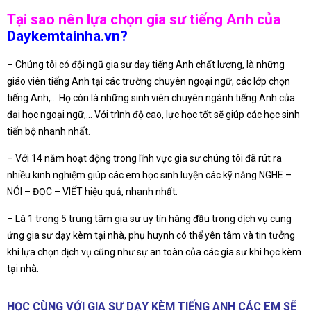
Tại sao nên lựa chọn gia sư tiếng Anh của
Daykemtainha.vn?
– Chúng tôi có đội ngũ gia sư dạy tiếng Anh chất lượng, là những
giáo viên tiếng Anh tại các trường chuyên ngoại ngữ, các lớp chọn
tiếng Anh,… Họ còn là những sinh viên chuyên ngành tiếng Anh của
đại học ngoại ngữ,… Với trình độ cao, lực học tốt sẽ giúp các học sinh
tiến bộ nhanh nhất.
– Với 14 năm hoạt động trong lĩnh vực gia sư chúng tôi đã rút ra
nhiều kinh nghiệm giúp các em học sinh luyện các kỹ năng NGHE –
NÓI – ĐỌC – VIẾT hiệu quả, nhanh nhất.
– Là 1 trong 5 trung tâm gia sư uy tín hàng đầu trong dịch vụ cung
ứng gia sư dạy kèm tại nhà, phụ huynh có thể yên tâm và tin tưởng
khi lựa chọn dịch vụ cũng như sự an toàn của các gia sư khi học kèm
tại nhà.
HỌC CÙNG VỚI GIA SƯ DẠY KÈM TIẾNG ANH CÁC EM SẼ