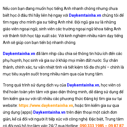
Nếu con bạn đang muốn học tiếng Anh nhanh chóng nhưng chưa
biết học ở đâu thì hãy liên hệ ngay với
Daykemtainha.vn
chúng tôi để
tìm ngay cho mình gia sư tiếng Anh nhé. Đội ngũ gia sư là những
giáo viên ngoại ngữ, sinh viên các trường ngoại ngữ khoa tiếng Anh
với thành tích học tập xuất sắc. Với kinh nghiệm nhiều năm dạy tiếng
Anh sẽ giúp con bạn tiến bộ nhanh chóng.
Daykemtainha.vn
đã làm nhịp cầu chia sẻ thông tin hữu ích đến các
phụ huynh, học sinh và gia sư ở khắp mọi miền đất nước. Sự chân
thành, chính xác, tư vấn nhiệt tình và tiết kiệm tối đa chi phí – chính là
mục tiêu xuyên suốt trong nhiều năm qua của trung tâm.
Trong quá trình sử dụng dịch vụ của
Daykemtainha.vn
, học viên có
thể hoàn toàn yên tâm với giao diện thông minh, dễ dàng sử dụng để
tìm kiếm gia sư với rất nhiều các phương thức Đăng ký tìm gia sư tại
website:
https://www.daykemtainha.vn
, hoặc tìm kiếm gia sư qua
ứng dụng (apps)
Daykemtainha.vn
trên điện thoại một cách đơn
giản, kể cả đối với người ít tiếp xúc với công nghệ. Đặc biệt, Trung tâm
có đội ngũ hỗ trợ làm việc 24/7 qua Hotline:
090 333 1985 – 09 87 87