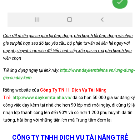
Còn rất nhiều gia sư giỏi tại ứng dụng, phụ huynh tải ứng dụng và chọn
gia sư phù hợp sau đó tạo yêu cầu, bộ phận tư vấn sẽ liên hệ ngay với
quý phụ huynh học viên để tiến hành sắp xếp gia sư mà phụ huynh học
viên chọn
Tải ứng dụng ngay tại link này:
http://www.daykemtainha.vn/ung-dung-
gia-su-day-kem
Riêng website của
Công Ty TNHH Dịch Vụ Tài Năng
Trẻ
:
http://www.daykemtainha.vn/
đã có hơn 50.000 gia sư đăng ký
công việc dạy kèm tại nhà cho hơn 90 lớp mới mỗi ngày, đi cùng tỷ lệ
nhận lớp thành công lên đến 90% và có hơn 1.200 phụ huynh đã tin
tưởng, hài lòng với những tiện ích mà Trung tâm đem lại.
CÔNG TY TNHH DỊCH VỤ TÀI NĂNG TRẺ