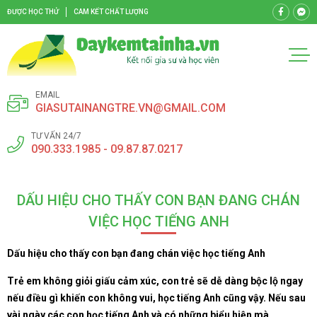
ĐƯỢC HỌC THỬ
CAM KẾT CHẤT LƯỢNG
EMAIL
GIASUTAINANGTRE.VN@GMAIL.COM
TƯ VẤN 24/7
090.333.1985 - 09.87.87.0217
DẤU HIỆU CHO THẤY CON BẠN ĐANG CHÁN
VIỆC HỌC TIẾNG ANH
Dấu hiệu cho thấy con bạn đang chán việc học tiếng Anh
Trẻ em không giỏi giấu cảm xúc, con trẻ sẽ dễ dàng bộc lộ ngay
nếu điều gì khiến con không vui, học tiếng Anh cũng vậy. Nếu sau
vài ngày các con học tiếng Anh và có những biểu hiện mà