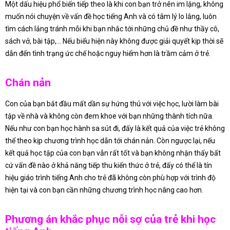
Một dấu hiệu phổ biến tiếp theo là khi con bạn trở nên im lặng, không
muốn nói chuyện về vấn đề học tiếng Anh và có tâm lý lo lắng, luôn
tìm cách lảng tránh mỗi khi bạn nhắc tới những chủ đề như thầy cô,
sách vở, bài tập,… Nếu biểu hiện này không được giải quyết kịp thời sẽ
dẫn đến tình trạng ức chế hoặc nguy hiểm hơn là trầm cảm ở trẻ.
Chán nản
Con của bạn bắt đầu mất dần sự hứng thú với việc học, lười làm bài
tập về nhà và không còn đem khoe với bạn những thành tích nữa.
Nếu như con bạn học hành sa sút đi, đấy là kết quả của việc trẻ không
thể theo kịp chương trình học dẫn tới chán nản. Còn ngược lại, nếu
kết quả học tập của con bạn vẫn rất tốt và bạn không nhận thấy bất
cứ vấn đề nào ở khả năng tiếp thu kiến thức ở trẻ, đấy có thể là tín
hiệu giáo trình tiếng Anh cho trẻ đã không còn phù hợp với trình độ
hiện tại và con bạn cần những chương trình học nâng cao hơn.
Phương án khắc phục nỗi sợ của trẻ khi học