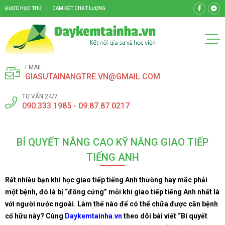
ĐƯỢC HỌC THỬ
CAM KẾT CHẤT LƯỢNG
EMAIL
GIASUTAINANGTRE.VN@GMAIL.COM
TƯ VẤN 24/7
090.333.1985 - 09.87.87.0217
BÍ QUYẾT NÂNG CAO KỸ NĂNG GIAO TIẾP
TIẾNG ANH
Rất nhiều bạn khi học giao tiếp tiếng Anh thường hay mắc phải
một bệnh, đó là bị “đông cứng” mỗi khi giao tiếp tiếng Anh nhất là
với người nước ngoài. Làm thế nào để có thể chữa được căn bệnh
cố hữu này? Cùng
Daykemtainha.vn
theo dõi bài viết “Bí quyết