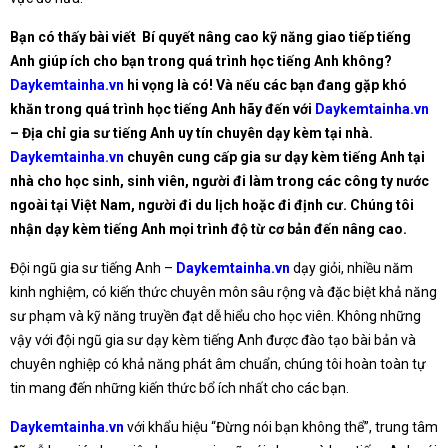
Bạn có thấy bài viết Bí quyết nâng cao kỹ năng giao tiếp tiếng
Anh giúp ích cho bạn trong quá trình học tiếng Anh không?
Daykemtainha.vn
hi vọng là có!
Và nếu các bạn đang gặp khó
khăn trong quá trình học tiếng Anh hãy đến với
Daykemtainha.vn
– Địa chỉ gia sư tiếng Anh uy tín chuyên dạy kèm tại nhà.
Daykemtainha.vn
chuyên cung cấp gia sư dạy kèm tiếng Anh tại
nhà cho học sinh, sinh viên, người đi làm trong các công ty nước
ngoài tại Việt Nam, người đi du lịch hoặc đi định cư. Chúng tôi
nhận dạy kèm tiếng Anh mọi trình độ từ cơ bản đến nâng cao.
Đội ngũ gia sư tiếng Anh –
Daykemtainha.vn
dạy giỏi, nhiều năm
kinh nghiệm, có kiến thức chuyên môn sâu rộng và đặc biệt khả năng
sư phạm và kỹ năng truyền đạt dễ hiểu cho học viên. Không những
vậy với đội ngũ gia sư dạy kèm tiếng Anh được đào tạo bài bản và
chuyên nghiệp có khả năng phát âm chuẩn, chúng tôi hoàn toàn tự
tin mang đến những kiến thức bổ ích nhất cho các bạn.
Daykemtainha.vn
với khẩu hiệu “Đừng nói bạn không thể”, trung tâm