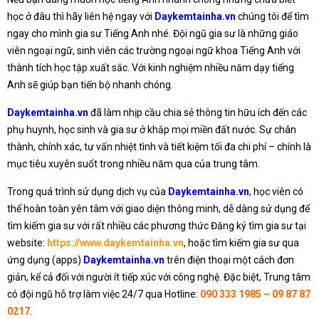
học ở đâu thì hãy liên hệ ngay với
Daykemtainha.vn
chúng tôi để tìm
ngay cho mình gia sư Tiếng Anh nhé. Đội ngũ gia sư là những giáo
viên ngoại ngữ, sinh viên các trường ngoại ngữ khoa Tiếng Anh với
thành tích học tập xuất sắc. Với kinh nghiệm nhiều năm dạy tiếng
Anh sẽ giúp bạn tiến bộ nhanh chóng.
Daykemtainha.vn
đã làm nhịp cầu chia sẻ thông tin hữu ích đến các
phụ huynh, học sinh và gia sư ở khắp mọi miền đất nước. Sự chân
thành, chính xác, tư vấn nhiệt tình và tiết kiệm tối đa chi phí – chính là
mục tiêu xuyên suốt trong nhiều năm qua của trung tâm.
Trong quá trình sử dụng dịch vụ của
Daykemtainha.vn
, học viên có
thể hoàn toàn yên tâm với giao diện thông minh, dễ dàng sử dụng để
tìm kiếm gia sư với rất nhiều các phương thức Đăng ký tìm gia sư tại
website:
https://www.daykemtainha.vn
, hoặc tìm kiếm gia sư qua
ứng dụng (apps)
Daykemtainha.vn
trên điện thoại một cách đơn
giản, kể cả đối với người ít tiếp xúc với công nghệ. Đặc biệt, Trung tâm
có đội ngũ hỗ trợ làm việc 24/7 qua Hotline:
090 333 1985 – 09 87 87
0217
.