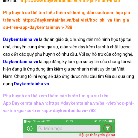
link sau:
https://www.daykemtainha.vn/hoc-phi-tham-khao
Phụ huynh có thể tìm hiểu thêm về hướng dẫn cách xem học phí
trên web:
https://daykemtainha.vn/bai-viet/hoc-phi-va-tim-gia-
su-tren-app-daykemtainhavn-788
Daykemtainha.vn
là dự án giáo dục hướng đến mô hình học tập tại
nhà, chuyên cung ứng gia sư, giáo viên dạy kèm tại nhà chất lượng
cao đến các quý phụ huynh có nhu cầu. Với sự hỗ trợ của công nghệ,
Daykemtainha.vn
là app đăng ký làm gia sư uy tín của chúng tôi và
hiện đang là ứng dụng tìm kiếm gia sư nhanh nhất uy tín tại Việt
Nam. Chúng tôi hi vọng sẽ đáp ứng được nhu cầu tìm Gia sư qua ứng
dụng
Daykemtainha.vn
.
Phụ huynh có thể xem thêm các bước tìm gia sư trên
App Daykemtainha.vn:
https://daykemtainha.vn/bai-viet/hoc-phi-
va-tim-gia-su-tren-app-daykemtainhavn-788