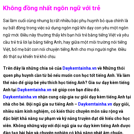
Không đồng nhất ngôn ngữ với trẻ
Sai lầm cuối cùng nhưng bị rất nhiều bậc phụ huynh bỏ qua chính là
sự bất đồng trong việc sử dụng ngôn ngữ khi dạy con yêu một ngôn
ngữ mới. Điều này thường thấy khi bạn hỏi trẻ bằng tiếng Việt và yêu
cầu trẻ trả lời lại bằng tiếng Anh, hay giữa một môi trường nói tiếng
Việt, bố mẹ bắt con nói chuyện tiếng Anh cho mọi người nghe. Điều
đó thật sự khiến trẻ khó chịu.
Trên đây là những chia sẻ của
Daykemtainha.vn
về Những thói
quen phụ huynh cần từ bỏ nếu muốn con học tốt tiếng Anh. Và làm
thế nào để giúp bé yêu thích học tiếng Anh? Gia sư dạy kèm tiếng
Anh tại
Daykemtainha.vn
sẽ giúp con bạn điều đó.
Daykemtainha.vn
nhận cung cấp gia sư giỏi dạy kèm tiếng Anh tại
nhà cho bé. Đội ngũ gia sư tiếng Anh –
Daykemtainha.vn
dạy giỏi,
nhiều năm kinh nghiệm, có kiến thức chuyên môn sâu rộng và
đặc biệt khả năng sư phạm và kỹ năng truyền đạt dễ hiểu cho học
viên. Không những vậy với đội ngũ gia sư dạy kèm tiếng Anh được
đào tạo bài bản và chuyên nghiệp có khả năng phát âm chuẩn,