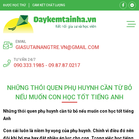
ĐƯỢC HỌC THỬ
CAM KẾT CHẤT LƯỢNG
EMAIL
GIASUTAINANGTRE.VN@GMAIL.COM
TƯ VẤN 24/7
090.333.1985 - 09.87.87.0217
NHỮNG THÓI QUEN PHỤ HUYNH CẦN TỪ BỎ
NẾU MUỐN CON HỌC TỐT TIẾNG ANH
Những thói quen phụ huynh cần từ bỏ nếu muốn con học tốt tiếng
Anh
Con cái luôn là niềm hy vọng của phụ huynh. Chính vì điều đó nên
đôi khi bố mẹ hay đặt nhiều áp lực cho con. Trong việc học tiếng