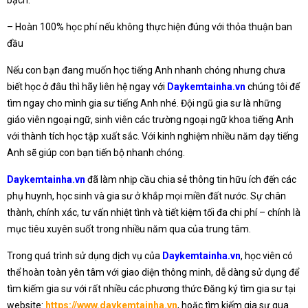
bạch.
– Hoàn 100% học phí nếu không thực hiện đúng với thỏa thuận ban
đầu
Nếu con bạn đang muốn học tiếng Anh nhanh chóng nhưng chưa
biết học ở đâu thì hãy liên hệ ngay với
Daykemtainha.vn
chúng tôi để
tìm ngay cho mình gia sư tiếng Anh nhé. Đội ngũ gia sư là những
giáo viên ngoại ngữ, sinh viên các trường ngoại ngữ khoa tiếng Anh
với thành tích học tập xuất sắc. Với kinh nghiệm nhiều năm dạy tiếng
Anh sẽ giúp con bạn tiến bộ nhanh chóng.
Daykemtainha.vn
đã làm nhịp cầu chia sẻ thông tin hữu ích đến các
phụ huynh, học sinh và gia sư ở khắp mọi miền đất nước. Sự chân
thành, chính xác, tư vấn nhiệt tình và tiết kiệm tối đa chi phí – chính là
mục tiêu xuyên suốt trong nhiều năm qua của trung tâm.
Trong quá trình sử dụng dịch vụ của
Daykemtainha.vn
, học viên có
thể hoàn toàn yên tâm với giao diện thông minh, dễ dàng sử dụng để
tìm kiếm gia sư với rất nhiều các phương thức Đăng ký tìm gia sư tại
website:
https://www.daykemtainha.vn
, hoặc tìm kiếm gia sư qua