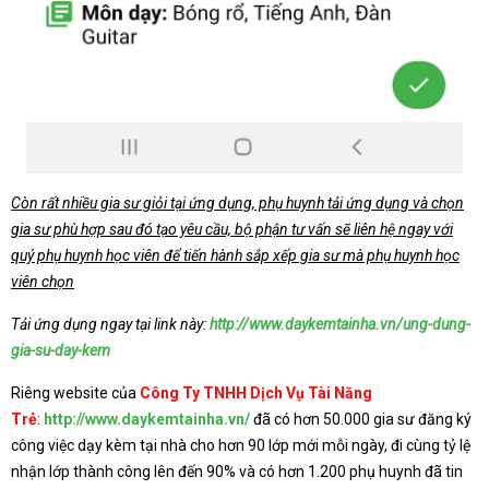
Còn rất nhiều gia sư giỏi tại ứng dụng, phụ huynh tải ứng dụng và chọn
gia sư phù hợp sau đó tạo yêu cầu, bộ phận tư vấn sẽ liên hệ ngay với
quý phụ huynh học viên để tiến hành sắp xếp gia sư mà phụ huynh học
viên chọn
Tải ứng dụng ngay tại link này:
http://www.daykemtainha.vn/ung-dung-
gia-su-day-kem
Riêng website của
Công Ty TNHH Dịch Vụ Tài Năng
Trẻ
:
http://www.daykemtainha.vn/
đã có hơn 50.000 gia sư đăng ký
công việc dạy kèm tại nhà cho hơn 90 lớp mới mỗi ngày, đi cùng tỷ lệ
nhận lớp thành công lên đến 90% và có hơn 1.200 phụ huynh đã tin