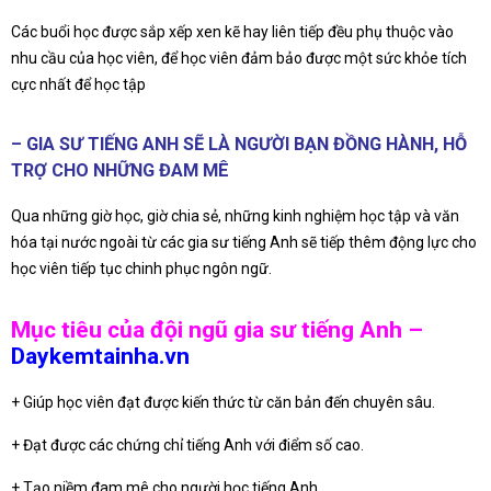
Các buổi học được sắp xếp xen kẽ hay liên tiếp đều phụ thuộc vào
nhu cầu của học viên, để học viên đảm bảo được một sức khỏe tích
cực nhất để học tập
– GIA SƯ TIẾNG ANH SẼ LÀ NGƯỜI BẠN ĐỒNG HÀNH, HỖ
TRỢ CHO NHỮNG ĐAM MÊ
Qua những giờ học, giờ chia sẻ, những kinh nghiệm học tập và văn
hóa tại nước ngoài từ các gia sư tiếng Anh sẽ tiếp thêm động lực cho
học viên tiếp tục chinh phục ngôn ngữ.
Mục tiêu của đội ngũ gia sư tiếng Anh –
Daykemtainha.vn
+ Giúp học viên đạt được kiến thức từ căn bản đến chuyên sâu.
+ Đạt được các chứng chỉ tiếng Anh với điểm số cao.
+ Tạo niềm đam mê cho người học tiếng Anh.