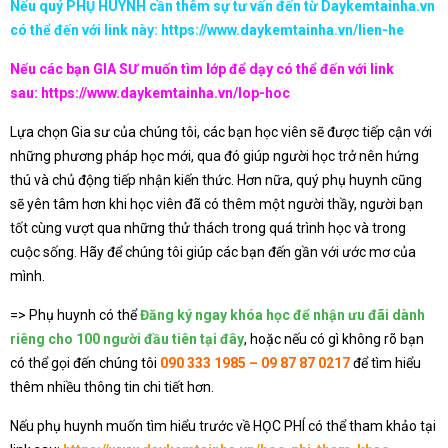
Nếu quý PHỤ HUYNH cần thêm sự tư vấn đến từ Daykemtainha.vn
có thể đến với link này:
https://www.daykemtainha.vn/lien-he
Nếu các bạn GIA SƯ muốn tìm lớp để dạy có thể đến với link
sau:
https://www.daykemtainha.vn/lop-hoc
Lựa chọn Gia sư của chúng tôi, các bạn học viên sẽ được tiếp cận với
những phương pháp học mới, qua đó giúp người học trở nên hứng
thú và chủ động tiếp nhận kiến thức. Hơn nữa, quý phụ huynh cũng
sẽ yên tâm hơn khi học viên đã có thêm một người thầy, người bạn
tốt cùng vượt qua những thử thách trong quá trình học và trong
cuộc sống. Hãy để chúng tôi giúp các bạn đến gần với ước mơ của
mình.
=> Phụ huynh có thể
Đăng ký ngay khóa học để nhận ưu đãi dành
riêng cho 100 người đầu tiên tại đây
, hoặc nếu có gì không rõ bạn
có thể gọi đến chúng tôi
090 333 1985 – 09 87 87 0217
để tìm hiểu
thêm nhiều thông tin chi tiết hơn.
Nếu phụ huynh muốn tìm hiểu trước về HỌC PHÍ có thể tham khảo tại