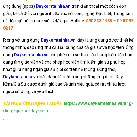
ứng dụng (apps)
Daykemtainha.vn
trên điện thoại một cách đơn
giản, kể cả đối với người ít tiếp xúc với công nghệ. Đặc biệt, Trung tâm
có đội ngũ hỗ trợ làm việc 24/7 qua Hotline:
090 333 1985 – 09 87 87
0217
.
Riêng với ứng dụng
Daykemtainha.vn
, đây là ứng dụng được thiết kế
thông minh, đáp ứng nhu cầu sử dụng của cả gia sư và học viên. Ứng
dụng
Daykemtainha.vn
cho phép gia sư truy cập hàng trăm lớp học
đang tìm giáo viên và cho phép học viên tìm kiếm gia sư phù hợp
nhất giữa hàng ngàn gia sư giỏi có trên hệ thống. Đồng thời,
Daykemtainha.vn
hiện đang là một trong những ứng dụng Dạy
Kèm/Gia Sư được đánh giá cao về tính hiệu quả, có rất nhiều lượt
người sử dụng và yêu thích.
TẢI NGAY ỨNG DỤNG TẠI ĐÂY:
https://www.daykemtainha.vn/ung-
dung-gia-su-day-kem