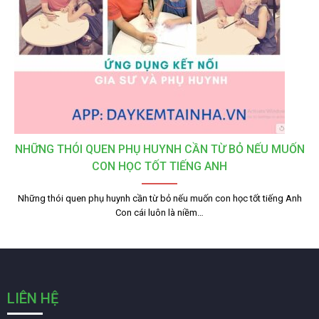
NHỮNG THÓI QUEN PHỤ HUYNH CẦN TỪ BỎ NẾU MUỐN
CON HỌC TỐT TIẾNG ANH
Những thói quen phụ huynh cần từ bỏ nếu muốn con học tốt tiếng Anh
Con cái luôn là niềm…
LIÊN HỆ