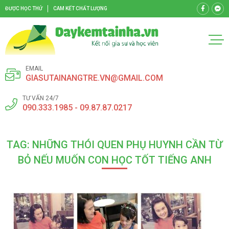
ĐƯỢC HỌC THỬ
CAM KẾT CHẤT LƯỢNG
EMAIL
GIASUTAINANGTRE.VN@GMAIL.COM
TƯ VẤN 24/7
090.333.1985 - 09.87.87.0217
TAG: NHỮNG THÓI QUEN PHỤ HUYNH CẦN TỪ
BỎ NẾU MUỐN CON HỌC TỐT TIẾNG ANH