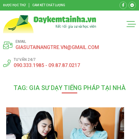
ĐƯỢC HỌC THỬ
CAM KẾT CHẤT LƯỢNG
EMAIL
GIASUTAINANGTRE.VN@GMAIL.COM
TƯ VẤN 24/7
090.333.1985 - 09.87.87.0217
TAG: GIA SƯ DẠY TIẾNG PHÁP TẠI NHÀ