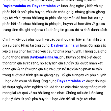
Daykemtainha.vn
.
Daykemtainha.vn
luôn lắng nghe ý kiến và sự
phản hồi từ phía phụ huynh, và luôn chắt lọc lại những gia sư giảng
dạy tốt và được sự hài lòng từ phía các học viên đã học, bất cứ sự
phản hồi nào chưa hài lòng từ phía phụ huynh và học viên về gia sư
trung tâm đều ghi nhận và xóa thông tin gia sư đó ra khỏi danh sách.
Chính vì vậy quý phụ huynh và các bạn học viên hãy an tâm khi tìm
gia sư tiếng Pháp tại ứng dụng:
Daykemtainha.vn
hoặc đội ngũ sắp
xếp gia sư chọn lọc theo yêu cầu từ phía phụ huynh. Thông qua ứng
dụng thông minh
Daykemtainha.vn
, phụ huynh có thể biết được
thông tin gia sư rõ ràng, hồ sơ lý lịch gia sư đầy đủ, được nhận xét
đánh giá về chất lượng gia sư, và được hỗ trợ của bộ phận tư vấn
trong suốt quá trình gia sư giảng dạy. Đổi gia sư ngay khi phụ huynh
– học viên chưa hài lòng. Ứng dụng
Daykemtainha.vn
được đội ngũ
kỹ thuật ngày đêm nghiên cứu để cho ra các chức năng thông minh
mang lại kết quả và sự hài lòng cao nhất. Chúng tôi luôn luôn lắng
nghe ý kiến từ phía phụ huynh – học viên để cải thiện tốt nhất.