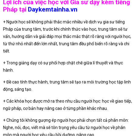
Lợi ích của việc học với Gia sư dạy kèm tiếng
Pháp tại
Daykemtainha.vn
+ Người học sẽ không phải thắc mắc nhiều về dịch vụ gia sư tiếng
Pháp của trung tâm, trước khi chính thức vào học, trung tâm sẽ tư
vấn, hướng dẫn và giải đáp mọi thắc mắc thật rõ ràng với người học,
từ thứ nhỏ nhất đến lớn nhất, trung tâm đều phổ biến rõ ràng và chi
tiết.
+ Trong giảng dạy có sự phối hợp chặt chẽ giữa lí thuyết và thực
hành.
+ Đề cao tính thực hành, trung tâm sẽ tạo ra môi trường học tập linh
động, sáng tạo.
+ Các khóa học được mở ra theo nhu cầu người học: học về giao tiếp,
ngữ pháp, cơ bản hay nâng cao ở từng phần khác nhau.
+ Chúng tôi không gượng ép người học phải chọn tất cả phân môn:
Nghe, nói, đọc, viết mà sẽ tôn trọng yêu cầu từ người học về phân
môn mà người học yêu cầu bồi dưỡng, nâng cao.