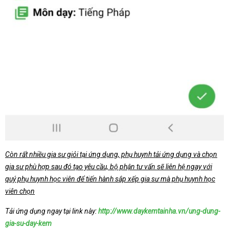
Còn rất nhiều gia sư giỏi tại ứng dụng, phụ huynh tải ứng dụng và chọn
gia sư phù hợp sau đó tạo yêu cầu, bộ phận tư vấn sẽ liên hệ ngay với
quý phụ huynh học viên để tiến hành sắp xếp gia sư mà phụ huynh học
viên chọn
Tải ứng dụng ngay tại link này:
http://www.daykemtainha.vn/ung-dung-
gia-su-day-kem