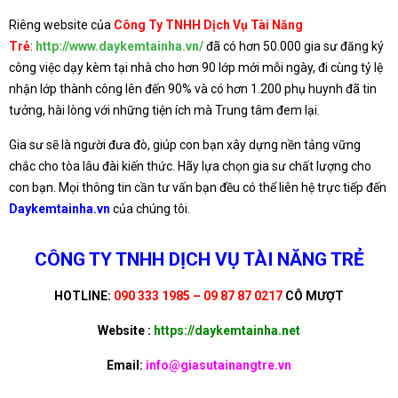
Riêng website của
Công Ty TNHH Dịch Vụ Tài Năng
Trẻ
:
http://www.daykemtainha.vn/
đã có hơn 50.000 gia sư đăng ký
công việc dạy kèm tại nhà cho hơn 90 lớp mới mỗi ngày, đi cùng tỷ lệ
nhận lớp thành công lên đến 90% và có hơn 1.200 phụ huynh đã tin
tưởng, hài lòng với những tiện ích mà Trung tâm đem lại.
Gia sư sẽ là người đưa đò, giúp con bạn xây dựng nền tảng vững
chắc cho tòa lâu đài kiến thức. Hãy lựa chọn gia sư chất lượng cho
con bạn. Mọi thông tin cần tư vấn bạn đều có thể liên hệ trực tiếp đến
Daykemtainha.vn
của chúng tôi.
CÔNG TY TNHH DỊCH VỤ TÀI NĂNG TRẺ
HOTLINE:
090 333 1985 – 09 87 87 0217
CÔ MƯỢT
Website :
https://daykemtainha.net
Email:
info@giasutainangtre.vn