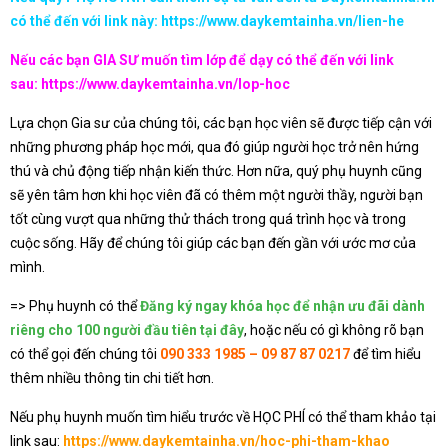
có thể đến với link này:
https://www.daykemtainha.vn/lien-he
Nếu các bạn GIA SƯ muốn tìm lớp để dạy có thể đến với link
sau:
https://www.daykemtainha.vn/lop-hoc
Lựa chọn Gia sư của chúng tôi, các bạn học viên sẽ được tiếp cận với
những phương pháp học mới, qua đó giúp người học trở nên hứng
thú và chủ động tiếp nhận kiến thức. Hơn nữa, quý phụ huynh cũng
sẽ yên tâm hơn khi học viên đã có thêm một người thầy, người bạn
tốt cùng vượt qua những thử thách trong quá trình học và trong
cuộc sống. Hãy để chúng tôi giúp các bạn đến gần với ước mơ của
mình.
=> Phụ huynh có thể
Đăng ký ngay khóa học để nhận ưu đãi dành
riêng cho 100 người đầu tiên tại đây
, hoặc nếu có gì không rõ bạn
có thể gọi đến chúng tôi
090 333 1985 – 09 87 87 0217
để tìm hiểu
thêm nhiều thông tin chi tiết hơn.
Nếu phụ huynh muốn tìm hiểu trước về HỌC PHÍ có thể tham khảo tại
link sau:
https://www.daykemtainha.vn/hoc-phi-tham-khao