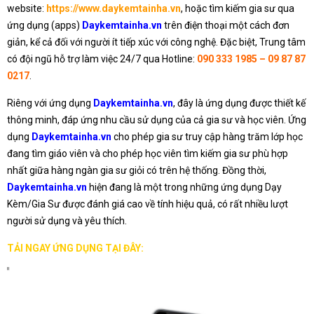
website:
https://www.daykemtainha.vn
, hoặc tìm kiếm gia sư qua
ứng dụng (apps)
Daykemtainha.vn
trên điện thoại một cách đơn
giản, kể cả đối với người ít tiếp xúc với công nghệ. Đặc biệt, Trung tâm
có đội ngũ hỗ trợ làm việc 24/7 qua Hotline:
090 333 1985 – 09 87 87
0217
.
Riêng với ứng dụng
Daykemtainha.vn
, đây là ứng dụng được thiết kế
thông minh, đáp ứng nhu cầu sử dụng của cả gia sư và học viên. Ứng
dụng
Daykemtainha.vn
cho phép gia sư truy cập hàng trăm lớp học
đang tìm giáo viên và cho phép học viên tìm kiếm gia sư phù hợp
nhất giữa hàng ngàn gia sư giỏi có trên hệ thống. Đồng thời,
Daykemtainha.vn
hiện đang là một trong những ứng dụng Dạy
Kèm/Gia Sư được đánh giá cao về tính hiệu quả, có rất nhiều lượt
người sử dụng và yêu thích.
TẢI NGAY ỨNG DỤNG TẠI ĐÂY: