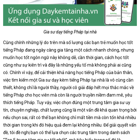
Gia sư dạy tiếng Pháp tại nhà
Cũng chính những lý do trên mà số lượng các bạn trẻ muốn học tốt
tiếng Pháp đang ngày càng gia tăng một cách nhanh chóng, nhưng
muốn học tốt ngôn ngữ này không dễ, cần thời gian, cách học tốt
cũng như sự kiên trì và đây là những yếu tố mà không phải ai cũng
có. Chính vì vậy, để cải thiện khả năng học tiếng Pháp của bản thân,
việc tìm kiếm một Gia sư dạy kèm tiếng Pháp tại nhà là vô cùng cần
thiết, không chỉ là người thầy, người cô giải đáp hết mọi thắc mắc về
tiếng Pháp cho học viên mà còn là người truyền niềm đam mê, yêu
thích tiếng Pháp. Tuy vậy, việc chọn đúng một trung tâm gia sư uy
tín, chuyên nghiệp, chất lượng cũng là một vấn đề khá quan trọng bởi
nếu chọn sai, rất có thể bạn không chỉ mất tiền mà còn tốn khá nhiều
thời gian trong khi đó hiệu quả đem lại không nhiều. Để giải quyết vấn
đề, tôi đề nghị bạn có thể lựa chọn các trung tâm trong danh sách
“Top 5 trung tâm gia sư tốt nhất”, mà tiêu biểu trong số đó là