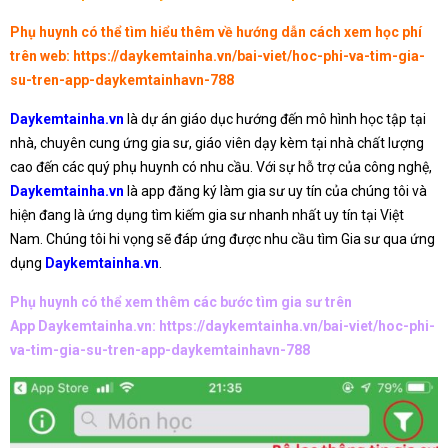
Phụ huynh có thể tìm hiểu thêm về hướng dẫn cách xem học phí
trên web:
https://daykemtainha.vn/bai-viet/hoc-phi-va-tim-gia-
su-tren-app-daykemtainhavn-788
Daykemtainha.vn
là dự án giáo dục hướng đến mô hình học tập tại
nhà, chuyên cung ứng gia sư, giáo viên dạy kèm tại nhà chất lượng
cao đến các quý phụ huynh có nhu cầu. Với sự hỗ trợ của công nghệ,
Daykemtainha.vn
là app đăng ký làm gia sư uy tín của chúng tôi và
hiện đang là ứng dụng tìm kiếm gia sư nhanh nhất uy tín tại Việt
Nam. Chúng tôi hi vọng sẽ đáp ứng được nhu cầu tìm Gia sư qua ứng
dụng
Daykemtainha.vn
.
Phụ huynh có thể xem thêm các bước tìm gia sư trên
App Daykemtainha.vn:
https://daykemtainha.vn/bai-viet/hoc-phi-
va-tim-gia-su-tren-app-daykemtainhavn-788