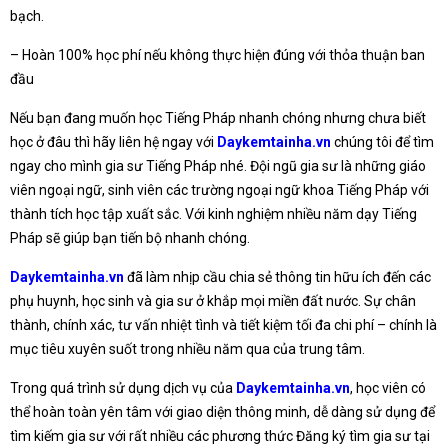
bạch.
– Hoàn 100% học phí nếu không thực hiện đúng với thỏa thuận ban
đầu
Nếu bạn đang muốn học Tiếng Pháp nhanh chóng nhưng chưa biết
học ở đâu thì hãy liên hệ ngay với
Daykemtainha.vn
chúng tôi để tìm
ngay cho mình gia sư Tiếng Pháp nhé. Đội ngũ gia sư là những giáo
viên ngoại ngữ, sinh viên các trường ngoại ngữ khoa Tiếng Pháp với
thành tích học tập xuất sắc. Với kinh nghiệm nhiều năm dạy Tiếng
Pháp sẽ giúp bạn tiến bộ nhanh chóng.
Daykemtainha.vn
đã làm nhịp cầu chia sẻ thông tin hữu ích đến các
phụ huynh, học sinh và gia sư ở khắp mọi miền đất nước. Sự chân
thành, chính xác, tư vấn nhiệt tình và tiết kiệm tối đa chi phí – chính là
mục tiêu xuyên suốt trong nhiều năm qua của trung tâm.
Trong quá trình sử dụng dịch vụ của
Daykemtainha.vn
, học viên có
thể hoàn toàn yên tâm với giao diện thông minh, dễ dàng sử dụng để
tìm kiếm gia sư với rất nhiều các phương thức Đăng ký tìm gia sư tại