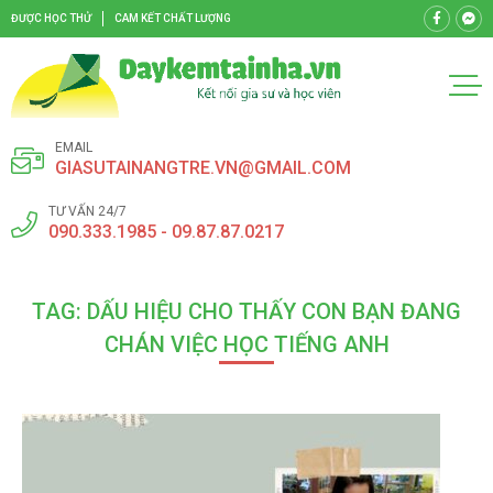
ĐƯỢC HỌC THỬ
CAM KẾT CHẤT LƯỢNG
EMAIL
GIASUTAINANGTRE.VN@GMAIL.COM
TƯ VẤN 24/7
090.333.1985 - 09.87.87.0217
TAG: DẤU HIỆU CHO THẤY CON BẠN ĐANG
CHÁN VIỆC HỌC TIẾNG ANH