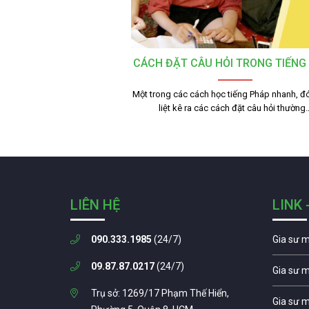
CÁCH ĐẶT CÂU HỎI TRONG TIẾNG
Một trong các cách học tiếng Pháp nhanh, đó
liệt kê ra các cách đặt câu hỏi thường
LIÊN HỆ
LINK 
090.333.1985
(24/7)
Gia sư 
09.87.87.0217
(24/7)
Gia sư 
Trụ sở: 1269/17 Phạm Thế Hiển,
Gia sư 