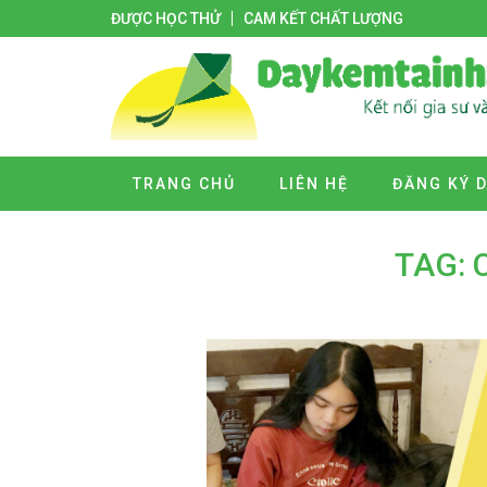
ĐƯỢC HỌC THỬ
CAM KẾT CHẤT LƯỢNG
TRANG CHỦ
LIÊN HỆ
ĐĂNG KÝ 
TAG: 