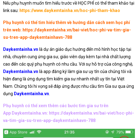
Nếu phụ huynh muốn tìm hiểu trước về HỌC PHÍ có thể tham khảo tại
link sau:
https://www.daykemtainha.vn/hoc-phi-tham-khao
Phụ huynh có thể tìm hiểu thêm về hướng dẫn cách xem học phí
trên web:
https://daykemtainha.vn/bai-viet/hoc-phi-va-tim-gia-
su-tren-app-daykemtainhavn-788
Daykemtainha.vn
là dự án giáo dục hướng đến mô hình học tập tại
nhà, chuyên cung ứng gia sư, giáo viên dạy kèm tại nhà chất lượng
cao đến các quý phụ huynh có nhu cầu. Với sự hỗ trợ của công nghệ,
Daykemtainha.vn
là app đăng ký làm gia sư uy tín của chúng tôi và
hiện đang là ứng dụng tìm kiếm gia sư nhanh nhất uy tín tại Việt
Nam. Chúng tôi hi vọng sẽ đáp ứng được nhu cầu tìm Gia sư qua ứng
dụng
Daykemtainha.vn
.
Phụ huynh có thể xem thêm các bước tìm gia sư trên
App Daykemtainha.vn:
https://daykemtainha.vn/bai-viet/hoc-phi-
va-tim-gia-su-tren-app-daykemtainhavn-788