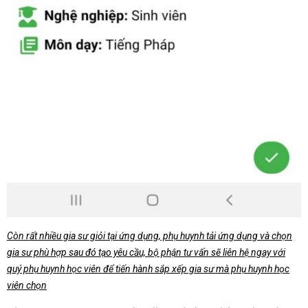
Còn rất nhiều gia sư giỏi tại ứng dụng, phụ huynh tải ứng dụng và chọn
gia sư phù hợp sau đó tạo yêu cầu, bộ phận tư vấn sẽ liên hệ ngay với
quý phụ huynh học viên để tiến hành sắp xếp gia sư mà phụ huynh học
viên chọn