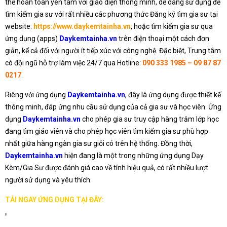
thể hoàn toàn yên tâm với giao diện thông minh, dễ dàng sử dụng để
tìm kiếm gia sư với rất nhiều các phương thức Đăng ký tìm gia sư tại
website:
https://www.daykemtainha.vn
, hoặc tìm kiếm gia sư qua
ứng dụng (apps)
Daykemtainha.vn
trên điện thoại một cách đơn
giản, kể cả đối với người ít tiếp xúc với công nghệ. Đặc biệt, Trung tâm
có đội ngũ hỗ trợ làm việc 24/7 qua Hotline:
090 333 1985 – 09 87 87
0217
.
Riêng với ứng dụng
Daykemtainha.vn
, đây là ứng dụng được thiết kế
thông minh, đáp ứng nhu cầu sử dụng của cả gia sư và học viên. Ứng
dụng
Daykemtainha.vn
cho phép gia sư truy cập hàng trăm lớp học
đang tìm giáo viên và cho phép học viên tìm kiếm gia sư phù hợp
nhất giữa hàng ngàn gia sư giỏi có trên hệ thống. Đồng thời,
Daykemtainha.vn
hiện đang là một trong những ứng dụng Dạy
Kèm/Gia Sư được đánh giá cao về tính hiệu quả, có rất nhiều lượt
người sử dụng và yêu thích.
TẢI NGAY ỨNG DỤNG TẠI ĐÂY: