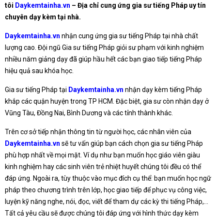
tôi
Daykemtainha.vn
– Địa chỉ cung ứng gia sư tiếng Pháp uy tín
chuyên dạy kèm tại nhà.
Daykemtainha.vn
nhận cung ứng gia sư tiếng Pháp tại nhà chất
lượng cao. Đội ngũ Gia sư tiếng Pháp giỏi sư phạm với kinh nghiệm
nhiều năm giảng dạy đã giúp hầu hết các bạn giao tiếp tiếng Pháp
hiệu quả sau khóa học.
Gia sư tiếng Pháp tại
Daykemtainha.vn
nhận dạy kèm tiếng Pháp
khắp các quận huyện trong TP HCM. Đặc biệt, gia sư còn nhận dạy ở
Vũng Tàu, Đồng Nai, Bình Dương và các tỉnh thành khác.
Trên cơ sở tiếp nhận thông tin từ người học, các nhân viên của
Daykemtainha.vn
sẽ tư vấn giúp bạn cách chọn gia sư tiếng Pháp
phù hợp nhất về mọi mặt. Ví dụ như bạn muốn học giáo viên giàu
kinh nghiệm hay các sinh viên trẻ nhiệt huyết chúng tôi đều có thể
đáp ứng. Ngoài ra, tùy thuộc vào mục đích cụ thể: bạn muốn học ngữ
pháp theo chương trình trên lớp, học giao tiếp để phục vụ công việc,
luyện kỹ năng nghe, nói, đọc, viết để tham dự các kỳ thi tiếng Pháp,…
Tất cả yêu cầu sẽ được chúng tôi đáp ứng với hình thức dạy kèm