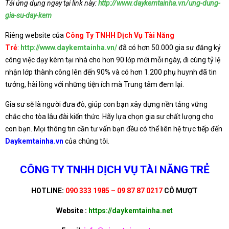
Tải ứng dụng ngay tại link này:
http://www.daykemtainha.vn/ung-dung-
gia-su-day-kem
Riêng website của
Công Ty TNHH Dịch Vụ Tài Năng
Trẻ
:
http://www.daykemtainha.vn/
đã có hơn 50.000 gia sư đăng ký
công việc dạy kèm tại nhà cho hơn 90 lớp mới mỗi ngày, đi cùng tỷ lệ
nhận lớp thành công lên đến 90% và có hơn 1.200 phụ huynh đã tin
tưởng, hài lòng với những tiện ích mà Trung tâm đem lại.
Gia sư sẽ là người đưa đò, giúp con bạn xây dựng nền tảng vững
chắc cho tòa lâu đài kiến thức. Hãy lựa chọn gia sư chất lượng cho
con bạn. Mọi thông tin cần tư vấn bạn đều có thể liên hệ trực tiếp đến
Daykemtainha.vn
của chúng tôi.
CÔNG TY TNHH DỊCH VỤ TÀI NĂNG TRẺ
HOTLINE:
090 333 1985 – 09 87 87 0217
CÔ MƯỢT
Website :
https://daykemtainha.net