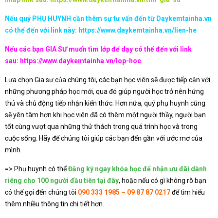
Nếu quý PHỤ HUYNH cần thêm sự tư vấn đến từ Daykemtainha.vn
có thể đến với link này:
https://www.daykemtainha.vn/lien-he
Nếu các bạn GIA SƯ muốn tìm lớp để dạy có thể đến với link
sau:
https://www.daykemtainha.vn/lop-hoc
Lựa chọn Gia sư của chúng tôi, các bạn học viên sẽ được tiếp cận với
những phương pháp học mới, qua đó giúp người học trở nên hứng
thú và chủ động tiếp nhận kiến thức. Hơn nữa, quý phụ huynh cũng
sẽ yên tâm hơn khi học viên đã có thêm một người thầy, người bạn
tốt cùng vượt qua những thử thách trong quá trình học và trong
cuộc sống. Hãy để chúng tôi giúp các bạn đến gần với ước mơ của
mình.
=> Phụ huynh có thể
Đăng ký ngay khóa học để nhận ưu đãi dành
riêng cho 100 người đầu tiên tại đây
, hoặc nếu có gì không rõ bạn
có thể gọi đến chúng tôi
090 333 1985 – 09 87 87 0217
để tìm hiểu
thêm nhiều thông tin chi tiết hơn.