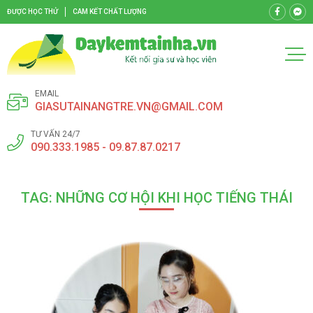
ĐƯỢC HỌC THỬ
CAM KẾT CHẤT LƯỢNG
EMAIL
GIASUTAINANGTRE.VN@GMAIL.COM
TƯ VẤN 24/7
090.333.1985 - 09.87.87.0217
TAG: NHỮNG CƠ HỘI KHI HỌC TIẾNG THÁI