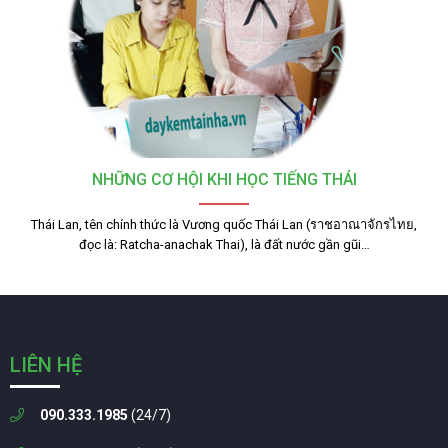
NHỮNG CƠ HỘI KHI HỌC TIẾNG THÁI
Thái Lan, tên chính thức là Vương quốc Thái Lan (ราชอาณาจักรไทย,
đọc là: Ratcha-anachak Thai), là đất nước gần gũi…
LIÊN HỆ
090.333.1985
(24/7)