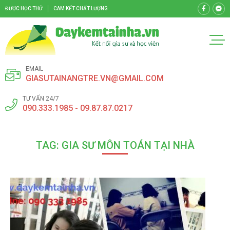
ĐƯỢC HỌC THỬ
CAM KẾT CHẤT LƯỢNG
EMAIL
GIASUTAINANGTRE.VN@GMAIL.COM
TƯ VẤN 24/7
090.333.1985 - 09.87.87.0217
TAG: GIA SƯ MÔN TOÁN TẠI NHÀ