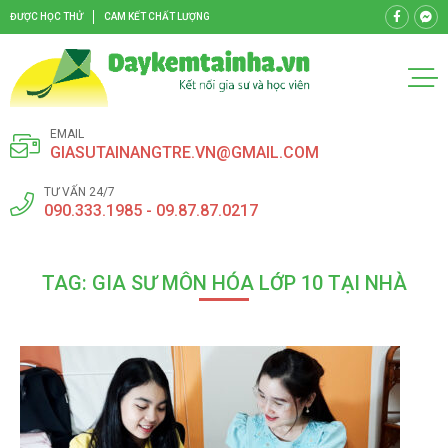
ĐƯỢC HỌC THỬ
CAM KẾT CHẤT LƯỢNG
EMAIL
GIASUTAINANGTRE.VN@GMAIL.COM
TƯ VẤN 24/7
090.333.1985 - 09.87.87.0217
TAG: GIA SƯ MÔN HÓA LỚP 10 TẠI NHÀ