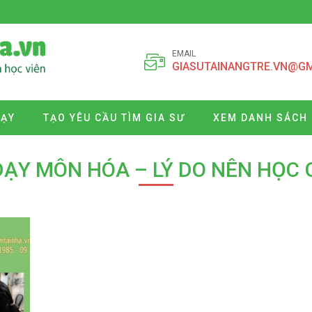
EMAIL
GIASUTAINANGTRE.VN@G
DẠY
TẠO YÊU CẦU TÌM GIA SƯ
XEM DANH SÁCH 
 DẠY MÔN HÓA – LÝ DO NÊN HỌC 