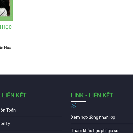
N HỌC
môn Hóa
- LIÊN KẾT
LINK - LIÊN KẾT
môn Toán
Xem hợp đồng nhận lớp
môn Lý
Tham khảo học phí gia sư