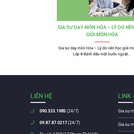
GIA SƯ DẠY MÔN HÓA – LÝ DO NÊ
GIỎI MÔN HÓA
Gia sư dạy môn Hóa – Lý do nên học giỏi 
Lớp 8 đánh dấu một bước ngoặt…
LIÊN HỆ
LINK 
090.333.1985
(24/7)
Gia sư 
09.87.87.0217
(24/7)
Gia sư 