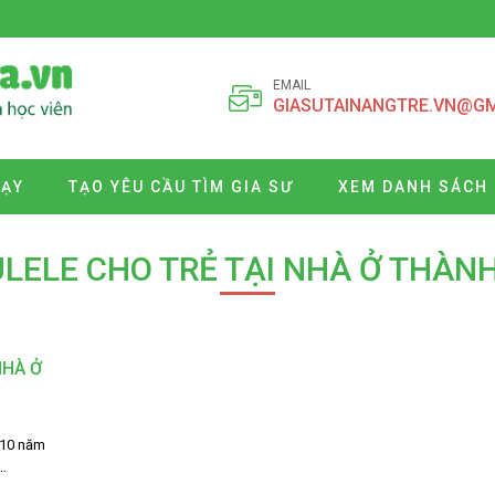
EMAIL
GIASUTAINANGTRE.VN@G
DẠY
TẠO YÊU CẦU TÌM GIA SƯ
XEM DANH SÁCH 
LELE CHO TRẺ TẠI NHÀ Ở THÀN
NHÀ Ở
 10 năm
…