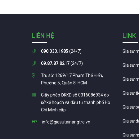
LIÊN HỆ
LINK 
090.333.1985
(24/7)
Gia sư 
09.87.87.0217
(24/7)
Gia sư 
Trụ sở: 1269/17 Phạm Thế Hiển,
Gia sư 
Phường 5, Quận 8, HCM
Gia sư t
Giấy phép ĐKKD số 0316086934 do
sở kế hoạch và đầu tư thành phố Hồ
Gia sư b
Chí Minh cấp
Gia sư d
info@giasutainangtre.vn
Gia sư h