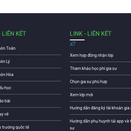
- LIÊN KẾT
LINK - LIÊN KẾT
môn Toán
Xem hợp đồng nhận lớp
môn Lý
Tham khảo học phí gia sư
môn Hóa
Chọn gia sư phù hợp
iểu học
Xem lớp mới
áo bài
Hướng dẫn đăng ký tài khoản gia
ạy vẽ
Hướng dẫn phụ huynh tải app và t
s trường quốc tế
sư