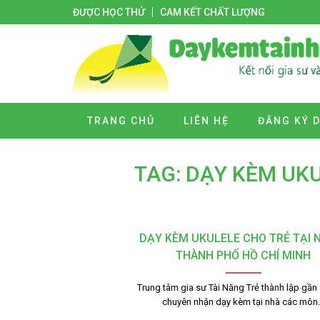
ĐƯỢC HỌC THỬ
CAM KẾT CHẤT LƯỢNG
TRANG CHỦ
LIÊN HỆ
ĐĂNG KÝ 
TAG: DẠY KÈM UKU
DẠY KÈM UKULELE CHO TRẺ TẠI 
THÀNH PHỐ HỒ CHÍ MINH
Trung tâm gia sư Tài Năng Trẻ thành lập gần
chuyên nhận dạy kèm tại nhà các môn