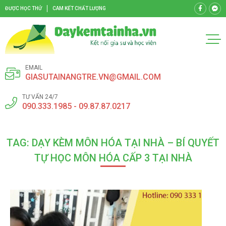
ĐƯỢC HỌC THỬ
CAM KẾT CHẤT LƯỢNG
EMAIL
GIASUTAINANGTRE.VN@GMAIL.COM
TƯ VẤN 24/7
090.333.1985 - 09.87.87.0217
TAG: DẠY KÈM MÔN HÓA TẠI NHÀ – BÍ QUYẾT
TỰ HỌC MÔN HÓA CẤP 3 TẠI NHÀ