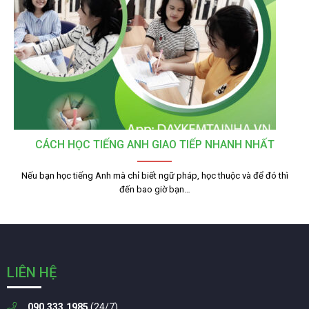
CÁCH HỌC TIẾNG ANH GIAO TIẾP NHANH NHẤT
Nếu bạn học tiếng Anh mà chỉ biết ngữ pháp, học thuộc và để đó thì
đến bao giờ bạn…
LIÊN HỆ
090.333.1985
(24/7)