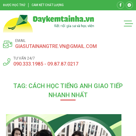
ĐƯỢC HỌC THỬ
CAM KẾT CHẤT LƯỢNG
EMAIL
GIASUTAINANGTRE.VN@GMAIL.COM
TƯ VẤN 24/7
090.333.1985 - 09.87.87.0217
TAG: CÁCH HỌC TIẾNG ANH GIAO TIẾP
NHANH NHẤT