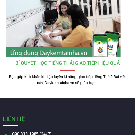
BÍ QUYẾT HỌC TIẾNG THÁI GIAO TIẾP HIỆU QUẢ
Bạn gặp khó khăn khi tập luyện kĩ năng giao tiếp tiếng Thái? Bài viết
này, Daykemtainha.vn sẽ giúp bạn…
LIÊN HỆ
090.333.1985
(24/7)