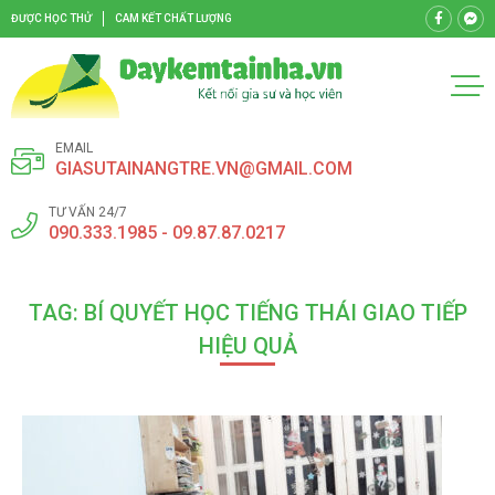
ĐƯỢC HỌC THỬ
CAM KẾT CHẤT LƯỢNG
EMAIL
GIASUTAINANGTRE.VN@GMAIL.COM
TƯ VẤN 24/7
090.333.1985 - 09.87.87.0217
TAG: BÍ QUYẾT HỌC TIẾNG THÁI GIAO TIẾP
HIỆU QUẢ