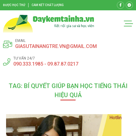
ĐƯỢC HỌC THỬ
CAM KẾT CHẤT LƯỢNG
EMAIL
GIASUTAINANGTRE.VN@GMAIL.COM
TƯ VẤN 24/7
090.333.1985 - 09.87.87.0217
TAG: BÍ QUYẾT GIÚP BẠN HỌC TIẾNG THÁI
HIỆU QUẢ