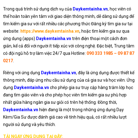
Trong quá trình sử dụng dịch vụ của
Daykemtainha.vn
, học viên có
thể hoàn toàn yên tâm với giao diện thông minh, dễ dàng sử dụng để
tìm kiếm gia sư với rất nhiều các phương thức Đăng ký tìm gia sư tại
website:
https://www.daykemtainha.vn
, hoặc tìm kiếm gia sư qua
ứng dụng (apps)
Daykemtainha.vn
trên điện thoại một cách đơn
giản, kể cả đối với người ít tiếp xúc với công nghệ. Đặc biệt, Trung tâm
có đội ngũ hỗ trợ làm việc 24/7 qua Hotline:
090 333 1985 – 09 87 87
0217
.
Riêng với ứng dụng
Daykemtainha.vn
, đây là ứng dụng được thiết kế
thông minh, đáp ứng nhu cầu sử dụng của cả gia sư và học viên. Ứng
dụng
Daykemtainha.vn
cho phép gia sư truy cập hàng trăm lớp học
đang tìm giáo viên và cho phép học viên tìm kiếm gia sư phù hợp
nhất giữa hàng ngàn gia sư giỏi có trên hệ thống. Đồng thời,
Daykemtainha.vn
hiện đang là một trong những ứng dụng Dạy
Kèm/Gia Sư được đánh giá cao về tính hiệu quả, có rất nhiều lượt
người sử dụng và yêu thích.
TẢI NGAY ỨNG DỤNG TẠI ĐÂY: