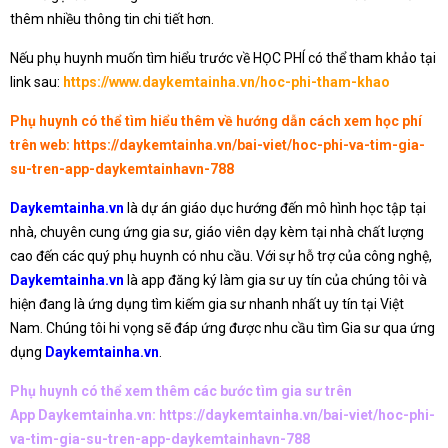
thêm nhiều thông tin chi tiết hơn.
Nếu phụ huynh muốn tìm hiểu trước về HỌC PHÍ có thể tham khảo tại
link sau:
https://www.daykemtainha.vn/hoc-phi-tham-khao
Phụ huynh có thể tìm hiểu thêm về hướng dẫn cách xem học phí
trên web:
https://daykemtainha.vn/bai-viet/hoc-phi-va-tim-gia-
su-tren-app-daykemtainhavn-788
Daykemtainha.vn
là dự án giáo dục hướng đến mô hình học tập tại
nhà, chuyên cung ứng gia sư, giáo viên dạy kèm tại nhà chất lượng
cao đến các quý phụ huynh có nhu cầu. Với sự hỗ trợ của công nghệ,
Daykemtainha.vn
là app đăng ký làm gia sư uy tín của chúng tôi và
hiện đang là ứng dụng tìm kiếm gia sư nhanh nhất uy tín tại Việt
Nam. Chúng tôi hi vọng sẽ đáp ứng được nhu cầu tìm Gia sư qua ứng
dụng
Daykemtainha.vn
.
Phụ huynh có thể xem thêm các bước tìm gia sư trên
App Daykemtainha.vn:
https://daykemtainha.vn/bai-viet/hoc-phi-
va-tim-gia-su-tren-app-daykemtainhavn-788