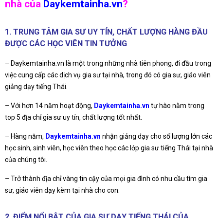
nhà của
Daykemtainha.vn
?
1. TRUNG TÂM GIA SƯ UY TÍN, CHẤT LƯỢNG HÀNG ĐẦU
ĐƯỢC CÁC HỌC VIÊN TIN TƯỞNG
– Daykemtainha.vn là một trong những nhà tiên phong, đi đầu trong
việc cung cấp các dịch vụ gia sư tại nhà, trong đó có gia sư, giáo viên
giảng dạy tiếng Thái.
– Với hơn 14 năm hoạt động,
Daykemtainha.vn
tự hào nằm trong
top 5 địa chỉ gia sư uy tín, chất lượng tốt nhất.
– Hàng năm,
Daykemtainha.vn
nhận giảng dạy cho số lượng lớn các
học sinh, sinh viên, học viên theo học các lớp gia sư tiếng Thái tại nhà
của chúng tôi.
– Trở thành địa chỉ vàng tin cậy của mọi gia đình có nhu cầu tìm gia
sư, giáo viên dạy kèm tại nhà cho con.
2. ĐIỂM NỔI BẬT CỦA GIA SƯ DẠY TIẾNG THÁI CỦA