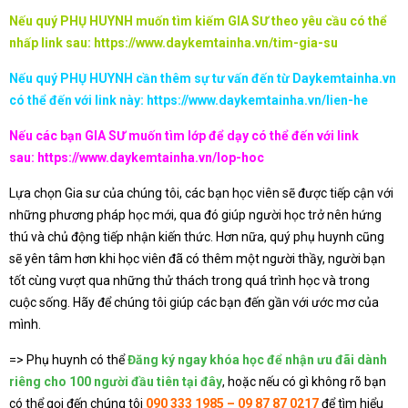
Nếu quý PHỤ HUYNH muốn tìm kiếm GIA SƯ theo yêu cầu có thể
nhấp link sau:
https://www.daykemtainha.vn/tim-gia-su
Nếu quý PHỤ HUYNH cần thêm sự tư vấn đến từ Daykemtainha.vn
có thể đến với link này:
https://www.daykemtainha.vn/lien-he
Nếu các bạn GIA SƯ muốn tìm lớp để dạy có thể đến với link
sau:
https://www.daykemtainha.vn/lop-hoc
Lựa chọn Gia sư của chúng tôi, các bạn học viên sẽ được tiếp cận với
những phương pháp học mới, qua đó giúp người học trở nên hứng
thú và chủ động tiếp nhận kiến thức. Hơn nữa, quý phụ huynh cũng
sẽ yên tâm hơn khi học viên đã có thêm một người thầy, người bạn
tốt cùng vượt qua những thử thách trong quá trình học và trong
cuộc sống. Hãy để chúng tôi giúp các bạn đến gần với ước mơ của
mình.
=> Phụ huynh có thể
Đăng ký ngay khóa học để nhận ưu đãi dành
riêng cho 100 người đầu tiên tại đây
, hoặc nếu có gì không rõ bạn
có thể gọi đến chúng tôi
090 333 1985 – 09 87 87 0217
để tìm hiểu