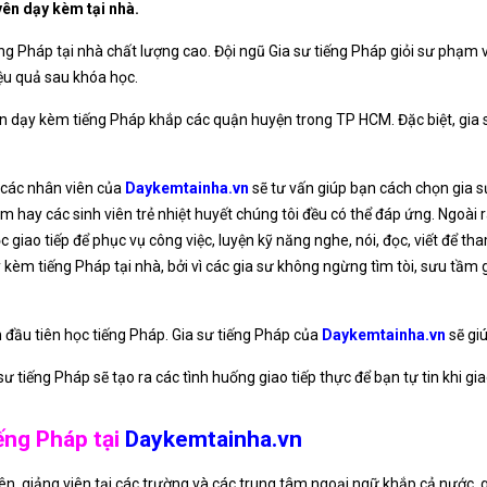
yên dạy kèm tại nhà.
ng Pháp tại nhà chất lượng cao. Đội ngũ Gia sư tiếng Pháp giỏi sư phạm
iệu quả sau khóa học.
 dạy kèm tiếng Pháp khắp các quận huyện trong TP HCM. Đặc biệt, gia 
, các nhân viên của
Daykemtainha.vn
sẽ tư vấn giúp bạn cách chọn gia s
 hay các sinh viên trẻ nhiệt huyết chúng tôi đều có thể đáp ứng. Ngoài 
 giao tiếp để phục vụ công việc, luyện kỹ năng nghe, nói, đọc, viết để th
èm tiếng Pháp tại nhà, bởi vì các gia sư không ngừng tìm tòi, sưu tầm giáo
n đầu tiên học tiếng Pháp. Gia sư tiếng Pháp của
Daykemtainha.vn
sẽ giú
ư tiếng Pháp sẽ tạo ra các tình huống giao tiếp thực để bạn tự tin khi gia
ếng Pháp tại
Daykemtainha.vn
iên, giảng viên tại các trường và các trung tâm ngoại ngữ khắp cả nước,