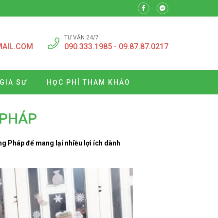
TƯ VẤN 24/7
MAIL.COM
090.333.1985 - 09.87.87.0217
GIA SƯ
HỌC PHÍ THAM KHẢO
 PHÁP
g Pháp để mang lại nhiều lợi ích dành