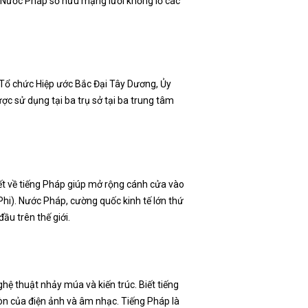
i. Nước Pháp sở hữu mạng lưới khổng lồ các
 Tổ chức Hiệp ước Bắc Đại Tây Dương, Ủy
ợc sử dụng tại ba trụ sở tại ba trung tâm
biết về tiếng Pháp giúp mở rộng cánh cửa vào
Phi). Nước Pháp, cường quốc kinh tế lớn thứ
ầu trên thế giới.
ghệ thuật nhảy múa và kiến trúc. Biết tiếng
òn của điện ảnh và âm nhạc. Tiếng Pháp là