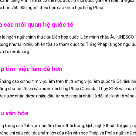
cạnh tiếng Anh, mà ta có thể học được ở mọi quốc gia trên toàn thế giớ
 có hơn 750 000 người theo học các khóa học tiếng Pháp.
 các mối quan hệ quốc tế
a là ngôn ngữ chính thức tại Liên hợp quốc, Liên minh châu Âu, UNESCO,
ũng như tại nhiều phiên tòa sơ thẩm quốc tế. Tiếng Pháp là ngôn ngữ đư
s và Luxembourg.
p tìm việc làm dễ hơn
ể nâng cao cơ hội tìm việc làm trên thị trường việc làm quốc tế. Có hiểu 
g như tại tất cả các nước nói tiếng Pháp (Canada, Thụy Sĩ, Bỉ và châu 
nước nhận được nhiều đầu tư nước ngoài nhất, là đối tác kinh tế hàng đ
àu văn hóa
trong các lĩnh vực như ẩm thực, thời trang, kịch, nghệ thuật thị giác, n
không chỉ của các tác phẩm lớn của nền văn học Pháp và Pháp ngữ, mà c