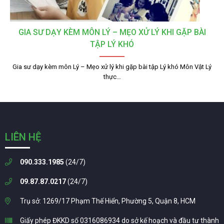
GIA SƯ DẠY KÈM MÔN LÝ – MẸO XỬ LÝ KHI GẶP BÀI
TẬP LÝ KHÓ
Gia sư dạy kèm môn Lý – Mẹo xử lý khi gặp bài tập Lý khó Môn Vật Lý
thực…
LIÊN HỆ
090.333.1985
(24/7)
09.87.87.0217
(24/7)
Trụ sở: 1269/17 Phạm Thế Hiển, Phường 5, Quận 8, HCM
Giấy phép ĐKKD số 0316086934 do sở kế hoạch và đầu tư thành