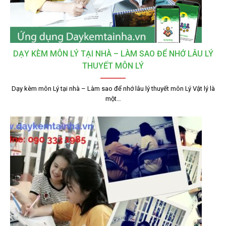
DẠY KÈM MÔN LÝ TẠI NHÀ – LÀM SAO ĐỂ NHỚ LÂU LÝ
THUYẾT MÔN LÝ
Dạy kèm môn Lý tại nhà – Làm sao để nhớ lâu lý thuyết môn Lý Vật lý là
một…