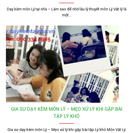
Dạy kèm môn Lý tại nhà – Làm sao để nhớ lâu lý thuyết môn Lý Vật lý là
một…
GIA SƯ DẠY KÈM MÔN LÝ – MẸO XỬ LÝ KHI GẶP BÀI
TẬP LÝ KHÓ
Gia sư dạy kèm môn Lý – Mẹo xử lý khi gặp bài tập Lý khó Môn Vật Lý