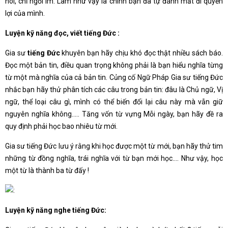
nói, chỉ ngồi im. Làm như vậy là chính bạn đã tự đánh mất đi quyền
lợi của mình.
Luyện kỹ năng đọc, viết tiếng Đức :
Gia sư
tiếng Đức
khuyên bạn hãy chịu khó đọc thật nhiều sách báo.
Đọc một bản tin, điều quan trọng không phải là bạn hiểu nghĩa từng
từ một mà nghĩa của cả bản tin. Củng cố Ngữ Pháp Gia sư tiếng Đức
nhắc bạn hãy thử phân tích các câu trong bản tin: đâu là Chủ ngữ, Vị
ngữ, thể loại câu gì, mình có thể biến đổi lại câu này mà vẫn giữ
nguyên nghĩa không….. Tăng vốn từ vựng Mỗi ngày, bạn hãy đề ra
quy định phải học bao nhiêu từ mới.
Gia sư tiếng Đức lưu ý rằng khi học được một từ mới, bạn hãy thử tim
những từ đồng nghĩa, trái nghĩa với từ bạn mới học…. Như vậy, học
một từ là thành ba từ đấy !
Luyện kỹ năng nghe tiếng Đức: