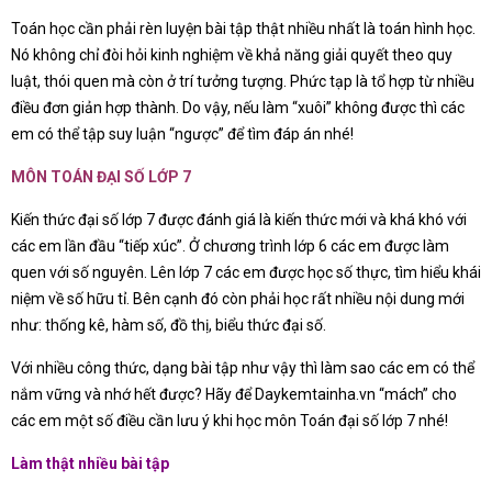
Toán học cần phải rèn luyện bài tập thật nhiều nhất là toán hình học.
Nó không chỉ đòi hỏi kinh nghiệm về khả năng giải quyết theo quy
luật, thói quen mà còn ở trí tưởng tượng. Phức tạp là tổ hợp từ nhiều
điều đơn giản hợp thành. Do vậy, nếu làm “xuôi” không được thì các
em có thể tập suy luận “ngược” để tìm đáp án nhé!
MÔN TOÁN ĐẠI SỐ LỚP 7
Kiến thức đại số lớp 7 được đánh giá là kiến thức mới và khá khó với
các em lần đầu “tiếp xúc”. Ở chương trình lớp 6 các em được làm
quen với số nguyên. Lên lớp 7 các em được học số thực, tìm hiểu khái
niệm về số hữu tỉ. Bên cạnh đó còn phải học rất nhiều nội dung mới
như: thống kê, hàm số, đồ thị, biểu thức đại số.
Với nhiều công thức, dạng bài tập như vậy thì làm sao các em có thể
nắm vững và nhớ hết được? Hãy để Daykemtainha.vn “mách” cho
các em một số điều cần lưu ý khi học môn Toán đại số lớp 7 nhé!
Làm thật nhiều bài tập