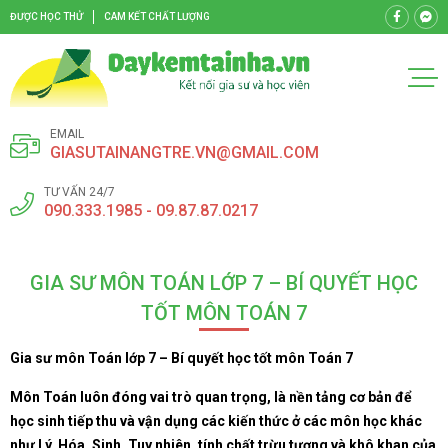
ĐƯỢC HỌC THỬ
CAM KẾT CHẤT LƯỢNG
EMAIL
GIASUTAINANGTRE.VN@GMAIL.COM
TƯ VẤN 24/7
090.333.1985 - 09.87.87.0217
GIA SƯ MÔN TOÁN LỚP 7 – BÍ QUYẾT HỌC
TỐT MÔN TOÁN 7
Gia sư môn Toán lớp 7 – Bí quyết học tốt môn Toán 7
Môn Toán luôn đóng vai trò quan trọng, là nền tảng cơ bản để
học sinh tiếp thu và vận dụng các kiến thức ở các môn học khác
như Lý, Hóa, Sinh. Tuy nhiên, tính chất trừu tượng và khô khan của