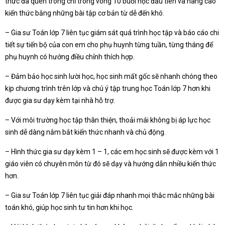
thức đã quên trong chỉ trong vòng 10 buổi học đầu tiên và nâng cao
kiến thức bằng những bài tập cơ bản từ dễ đến khó.
– Gia sư Toán lớp 7 liên tục giám sát quá trình học tập và báo cáo chi
tiết sự tiến bộ của con em cho phụ huynh từng tuần, từng tháng để
phụ huynh có hướng điều chỉnh thích hợp.
– Đảm bảo học sinh lười học, học sinh mất gốc sẽ nhanh chóng theo
kịp chương trình trên lớp và chú ý tập trung học Toán lớp 7 hơn khi
được gia sư dạy kèm tại nhà hỗ trợ.
– Với môi trường học tập thân thiện, thoải mái không bị áp lực học
sinh dễ dàng nắm bắt kiến thức nhanh và chủ động.
– Hình thức gia sư dạy kèm 1 – 1, các em học sinh sẽ được kèm với 1
giáo viên có chuyên môn từ đó sẽ dạy và hướng dẫn nhiều kiến thức
hơn.
– Gia sư Toán lớp 7 liên tục giải đáp nhanh mọi thắc mắc những bài
toán khó, giúp học sinh tư tin hơn khi học.