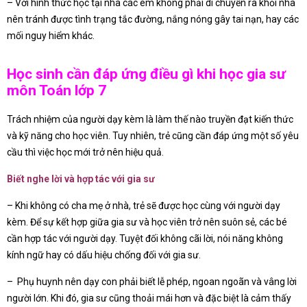
– Với hình thức học tại nhà các em không phải di chuyển ra khỏi nhà
nên tránh được tình trạng tắc đường, nắng nóng gây tai nạn, hay các
mối nguy hiểm khác.
Học sinh cần đáp ứng điều gì khi học gia sư
môn Toán lớp 7
Trách nhiệm của người dạy kèm là làm thế nào truyền đạt kiến thức
và kỹ năng cho học viên. Tuy nhiên, trẻ cũng cần đáp ứng một số yêu
cầu thì việc học mới trở nên hiệu quả.
Biết nghe lời và hợp tác với gia sư
– Khi không có cha mẹ ở nhà, trẻ sẽ được học cùng với người dạy
kèm. Để sự kết hợp giữa gia sư và học viên trở nên suôn sẻ, các bé
cần hợp tác với người dạy. Tuyệt đối không cãi lời, nói năng không
kính ngữ hay có dấu hiệu chống đối với gia sư.
– Phụ huynh nên dạy con phải biết lễ phép, ngoan ngoãn và vâng lời
người lớn. Khi đó, gia sư cũng thoải mái hơn và đặc biệt là cảm thấy