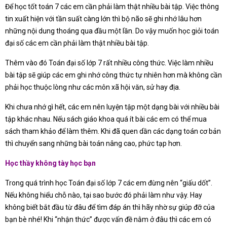
Để học tốt toán 7 các em cần phải làm thật nhiều bài tập. Việc thông
tin xuất hiện với tần suất càng lớn thì bộ não sẽ ghi nhớ lâu hơn
những nội dung thoáng qua đầu một lần. Do vậy muốn học giỏi toán
đại số các em cần phải làm thật nhiều bài tập.
Thêm vào đó Toán đại số lớp 7 rất nhiều công thức. Việc làm nhiều
bài tập sẽ giúp các em ghi nhớ công thức tự nhiên hơn mà không cần
phải học thuộc lòng như các môn xã hội văn, sử hay địa.
Khi chưa nhớ gì hết, các em nên luyện tập một dạng bài với nhiều bài
tập khác nhau. Nếu sách giáo khoa quá ít bài các em có thể mua
sách tham khảo để làm thêm. Khi đã quen dần các dạng toán cơ bản
thì chuyển sang những bài toán nâng cao, phức tạp hơn.
Học thầy không tày học bạn
Trong quá trình học Toán đại số lớp 7 các em đừng nên “giấu dốt”.
Nếu không hiểu chỗ nào, tại sao bước đó phải làm như vậy. Hay
không biết bắt đầu từ đâu để tìm đáp án thì hãy nhờ sự giúp đỡ của
bạn bè nhé! Khi “nhận thức” được vấn đề nằm ở đâu thì các em có