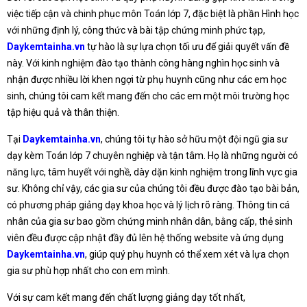
việc tiếp cận và chinh phục môn Toán lớp 7, đặc biệt là phần Hình học
với những định lý, công thức và bài tập chứng minh phức tạp,
Daykemtainha.vn
tự hào là sự lựa chọn tối ưu để giải quyết vấn đề
này. Với kinh nghiệm đào tạo thành công hàng nghìn học sinh và
nhận được nhiều lời khen ngợi từ phụ huynh cũng như các em học
sinh, chúng tôi cam kết mang đến cho các em một môi trường học
tập hiệu quả và thân thiện.
Tại
Daykemtainha.vn
, chúng tôi tự hào sở hữu một đội ngũ gia sư
dạy kèm Toán lớp 7 chuyên nghiệp và tận tâm. Họ là những người có
năng lực, tâm huyết với nghề, dày dặn kinh nghiệm trong lĩnh vực gia
sư. Không chỉ vậy, các gia sư của chúng tôi đều được đào tạo bài bản,
có phương pháp giảng dạy khoa học và lý lịch rõ ràng. Thông tin cá
nhân của gia sư bao gồm chứng minh nhân dân, bằng cấp, thẻ sinh
viên đều được cập nhật đầy đủ lên hệ thống website và ứng dụng
Daykemtainha.vn
, giúp quý phụ huynh có thể xem xét và lựa chọn
gia sư phù hợp nhất cho con em mình.
Với sự cam kết mang đến chất lượng giảng dạy tốt nhất,