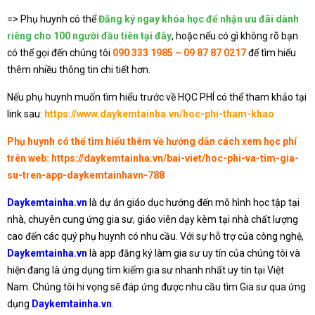
=> Phụ huynh có thể
Đăng ký ngay khóa học để nhận ưu đãi dành
riêng cho 100 người đầu tiên tại đây
, hoặc nếu có gì không rõ bạn
có thể gọi đến chúng tôi
090 333 1985 – 09 87 87 0217
để tìm hiểu
thêm nhiều thông tin chi tiết hơn.
Nếu phụ huynh muốn tìm hiểu trước về HỌC PHÍ có thể tham khảo tại
link sau:
https://www.daykemtainha.vn/hoc-phi-tham-khao
Phụ huynh có thể tìm hiểu thêm về hướng dẫn cách xem học phí
trên web:
https://daykemtainha.vn/bai-viet/hoc-phi-va-tim-gia-
su-tren-app-daykemtainhavn-788
Daykemtainha.vn
là dự án giáo dục hướng đến mô hình học tập tại
nhà, chuyên cung ứng gia sư, giáo viên dạy kèm tại nhà chất lượng
cao đến các quý phụ huynh có nhu cầu. Với sự hỗ trợ của công nghệ,
Daykemtainha.vn
là app đăng ký làm gia sư uy tín của chúng tôi và
hiện đang là ứng dụng tìm kiếm gia sư nhanh nhất uy tín tại Việt
Nam. Chúng tôi hi vọng sẽ đáp ứng được nhu cầu tìm Gia sư qua ứng
dụng
Daykemtainha.vn
.