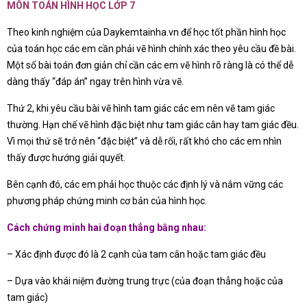
MÔN TOÁN HÌNH HỌC LỚP 7
Theo kinh nghiệm của Daykemtainha.vn để học tốt phần hình học
của toán học các em cần phải vẽ hình chính xác theo yêu cầu đề bài.
Một số bài toán đơn giản chỉ cần các em vẽ hình rõ ràng là có thể dễ
dàng thấy “đáp án” ngay trên hình vừa vẽ.
Thứ 2, khi yêu cầu bài vẽ hình tam giác các em nên vẽ tam giác
thường. Hạn chế vẽ hình đặc biệt như tam giác cân hay tam giác đều.
Vì mọi thứ sẽ trở nên “đặc biệt” và dễ rối, rất khó cho các em nhìn
thấy được hướng giải quyết.
Bên cạnh đó, các em phải học thuộc các định lý và nắm vững các
phương pháp chứng minh cơ bản của hình học.
Cách chứng minh hai đoạn thẳng bằng nhau:
– Xác định được đó là 2 cạnh của tam cân hoặc tam giác đều
– Dựa vào khái niệm đường trung trực (của đoạn thẳng hoặc của
tam giác)