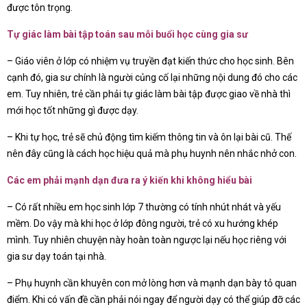
được tôn trọng.
Tự giác làm bài tập toán sau mỗi buổi học cùng gia sư
– Giáo viên ở lớp có nhiệm vụ truyền đạt kiến thức cho học sinh. Bên
cạnh đó, gia sư chính là người củng cố lại những nội dung đó cho các
em. Tuy nhiên, trẻ cần phải tự giác làm bài tập được giao về nhà thì
mới học tốt những gì được dạy.
– Khi tự học, trẻ sẽ chủ động tìm kiếm thông tin và ôn lại bài cũ. Thế
nên đây cũng là cách học hiệu quả mà phụ huynh nên nhắc nhở con.
Các em phải mạnh dạn đưa ra ý kiến khi không hiểu bài
– Có rất nhiều em học sinh lớp 7 thường có tính nhút nhát và yếu
mềm. Do vậy mà khi học ở lớp đông người, trẻ có xu hướng khép
mình. Tuy nhiên chuyện này hoàn toàn ngược lại nếu học riêng với
gia sư dạy toán tại nhà.
– Phụ huynh cần khuyên con mở lòng hơn và mạnh dạn bày tỏ quan
điểm. Khi có vấn đề cần phải nói ngay để người dạy có thể giúp đỡ các