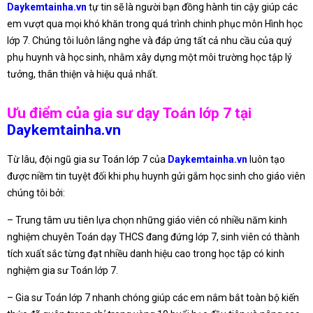
Daykemtainha.vn
tự tin sẽ là người bạn đồng hành tin cậy giúp các
em vượt qua mọi khó khăn trong quá trình chinh phục môn Hình học
lớp 7. Chúng tôi luôn lắng nghe và đáp ứng tất cả nhu cầu của quý
phụ huynh và học sinh, nhằm xây dựng một môi trường học tập lý
tưởng, thân thiện và hiệu quả nhất.
Ưu điểm của gia sư dạy Toán lớp 7 tại
Daykemtainha.vn
Từ lâu, đội ngũ gia sư Toán lớp 7 của
Daykemtainha.vn
luôn tạo
được niềm tin tuyệt đối khi phụ huynh gửi gắm học sinh cho giáo viên
chúng tôi bởi:
– Trung tâm ưu tiên lựa chọn những giáo viên có nhiều năm kinh
nghiệm chuyên Toán dạy THCS đang đứng lớp 7, sinh viên có thành
tích xuất sắc từng đạt nhiều danh hiệu cao trong học tập có kinh
nghiệm gia sư Toán lớp 7.
– Gia sư Toán lớp 7 nhanh chóng giúp các em nắm bắt toàn bộ kiến