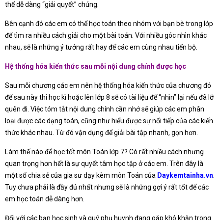
thể dễ dàng “giải quyết” chúng.
Bên cạnh đó các em có thể học toán theo nhóm với bạn bè trong lớp
để tìm ra nhiều cách giải cho một bài toán. Với nhiều góc nhìn khác
nhau, sẽ là những ý tưởng rất hay để các em cùng nhau tiến bộ.
Hệ thống hóa kiến thức sau mỗi nội dung chính được học
Sau mỗi chương các em nên hệ thống hóa kiến thức của chương đó
để sau này thi học kì hoặc lên lớp 8 sẽ có tài liệu để “nhìn” lại nếu đã lỡ
quên đi. Việc tóm tắt nội dung chính cần nhớ sẽ giúp các em phân
loại được các dạng toán, cũng như hiểu được sự nối tiếp của các kiến
thức khác nhau. Từ đó vận dụng để giải bài tập nhanh, gọn hơn.
Làm thế nào để học tốt môn Toán lớp 7? Có rất nhiều cách nhưng
quan trọng hơn hết là sự quyết tâm học tập ở các em. Trên đây là
một số chia sẻ của gia sư dạy kèm môn Toán của
Daykemtainha.vn
.
Tuy chưa phải là đầy đủ nhất nhưng sẽ là những gợi ý rất tốt để các
em học toán dễ dàng hơn.
Đối với các bạn học sinh và quý phụ huynh đang gặp khó khăn trong