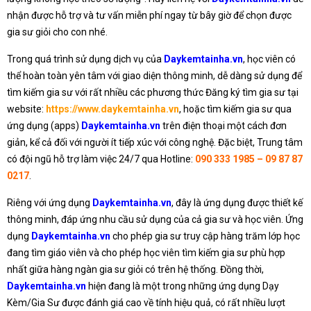
nhận được hỗ trợ và tư vấn miễn phí ngay từ bây giờ để chọn được
gia sư giỏi cho con nhé.
Trong quá trình sử dụng dịch vụ của
Daykemtainha.vn
, học viên có
thể hoàn toàn yên tâm với giao diện thông minh, dễ dàng sử dụng để
tìm kiếm gia sư với rất nhiều các phương thức Đăng ký tìm gia sư tại
website:
https://www.daykemtainha.vn
, hoặc tìm kiếm gia sư qua
ứng dụng (apps)
Daykemtainha.vn
trên điện thoại một cách đơn
giản, kể cả đối với người ít tiếp xúc với công nghệ. Đặc biệt, Trung tâm
có đội ngũ hỗ trợ làm việc 24/7 qua Hotline:
090 333 1985 – 09 87 87
0217
.
Riêng với ứng dụng
Daykemtainha.vn
, đây là ứng dụng được thiết kế
thông minh, đáp ứng nhu cầu sử dụng của cả gia sư và học viên. Ứng
dụng
Daykemtainha.vn
cho phép gia sư truy cập hàng trăm lớp học
đang tìm giáo viên và cho phép học viên tìm kiếm gia sư phù hợp
nhất giữa hàng ngàn gia sư giỏi có trên hệ thống. Đồng thời,
Daykemtainha.vn
hiện đang là một trong những ứng dụng Dạy
Kèm/Gia Sư được đánh giá cao về tính hiệu quả, có rất nhiều lượt