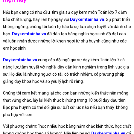
Nếu bạn đang có nhu cầu tìm gia sư dạy kèm môn Toán lớp 7 đảm
bảo chất lượng, hãy liên hệ ngay với
Daykemtainha.vn
. Sự phát triển
không ngừng, chúng tôi luôn tự hào là sự lựa chọn tuyệt với dành cho
bạn.
Daykemtainha.vn
đã đào tạo hàng nghìn học sinh đỗ đạt cao
và luôn nhận được những lời khen ngợi từ phụ huynh cũng như các
em học sinh.
Daykemtainha.vn
cung cấp đội ngũ gia sư dạy kèm Toán lớp 7 có
năng lực,tâm huyết với nghề, dày dặn kinh nghiệm trong lĩnh vực gia
sư. Họ đều là những người có tài, có trách nhiệm, có phương pháp
giảng dạy khoa học và sơ yếu lý lịch rõ ràng.
Chúng tôi cam kết mang lại cho con bạn những kiến thức nền móng
thật vững chắc, lấy lại kiến thức bị hổng trong 10 buổi dạy đầu tiên.
Bậc phụ huynh có thể đổi gia sư bất cứ lúc nào nếu bạn thấy không
phù hợp với con.
Với phương châm: “học nhiều học bằng nắm chắc kiến thức, học chất
lượng không học theo số lượng”. Hãy liên hệ với
Daykemtainha.vn
để