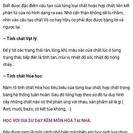
Biết được đặc điểm cấu tạo của từng loại chất hoặc hợp chất, liên kết
phân tử của nó hình dạng ra sao. Nhớ cẩn thận không dễ bị nhầm,
nhìn vào cấu tạo chất Vô cơ hay Hữu cơ phải đọc được bằng lời và
ngược lại.
– Tính chất Vật lý:
Để ý tới các trạng thái rắn, lỏng, khí, màu sắc của chất lúc ở từng
trạng thái, tiếp đến là tính tan, mùi vị, nhiệt độ sôi, nhiệt độ nóng
chảy…
– Tính chất Hóa học:
Nắm rõ tính chất Hóa học tiêu biểu của từng loại chất, hợp chất trong
bảng hệ thống tuần hoàn. Sau đó tổng hợp theo sơ đồ tư duy hình
cây những chất nào có thể phản ứng với nhau, sản phẩm sẽ là gì (
Axit, muối, bazo, có kết tủa không, …)
HỌC VỚI GIA SƯ DẠY KÈM MÔN HÓA TẠI NHÀ:
Đây được xem là một cách phổ biến mà nhiều em học sinh lựa chọn