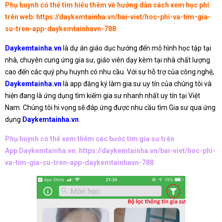
Phụ huynh có thể tìm hiểu thêm về hướng dẫn cách xem học phí
trên web:
https://daykemtainha.vn/bai-viet/hoc-phi-va-tim-gia-
su-tren-app-daykemtainhavn-788
Daykemtainha.vn
là dự án giáo dục hướng đến mô hình học tập tại
nhà, chuyên cung ứng gia sư, giáo viên dạy kèm tại nhà chất lượng
cao đến các quý phụ huynh có nhu cầu. Với sự hỗ trợ của công nghệ,
Daykemtainha.vn
là app đăng ký làm gia sư uy tín của chúng tôi và
hiện đang là ứng dụng tìm kiếm gia sư nhanh nhất uy tín tại Việt
Nam. Chúng tôi hi vọng sẽ đáp ứng được nhu cầu tìm Gia sư qua ứng
dụng
Daykemtainha.vn
.
Phụ huynh có thể xem thêm các bước tìm gia sư trên
App Daykemtainha.vn:
https://daykemtainha.vn/bai-viet/hoc-phi-
va-tim-gia-su-tren-app-daykemtainhavn-788