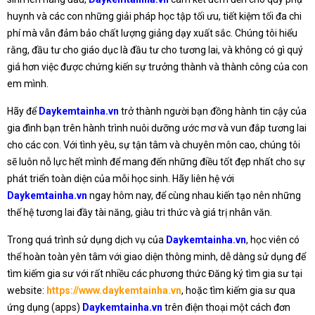
huynh và các con những giải pháp học tập tối ưu, tiết kiệm tối đa chi
phí mà vẫn đảm bảo chất lượng giảng dạy xuất sắc. Chúng tôi hiểu
rằng, đầu tư cho giáo dục là đầu tư cho tương lai, và không có gì quý
giá hơn việc được chứng kiến sự trưởng thành và thành công của con
em mình.
Hãy để
Daykemtainha.vn
trở thành người bạn đồng hành tin cậy của
gia đình bạn trên hành trình nuôi dưỡng ước mơ và vun đắp tương lai
cho các con. Với tình yêu, sự tận tâm và chuyên môn cao, chúng tôi
sẽ luôn nỗ lực hết mình để mang đến những điều tốt đẹp nhất cho sự
phát triển toàn diện của mỗi học sinh. Hãy liên hệ với
Daykemtainha.vn
ngay hôm nay, để cùng nhau kiến tạo nên những
thế hệ tương lai đầy tài năng, giàu tri thức và giá trị nhân văn.
Trong quá trình sử dụng dịch vụ của
Daykemtainha.vn
, học viên có
thể hoàn toàn yên tâm với giao diện thông minh, dễ dàng sử dụng để
tìm kiếm gia sư với rất nhiều các phương thức Đăng ký tìm gia sư tại
website:
https://www.daykemtainha.vn
, hoặc tìm kiếm gia sư qua
ứng dụng (apps)
Daykemtainha.vn
trên điện thoại một cách đơn