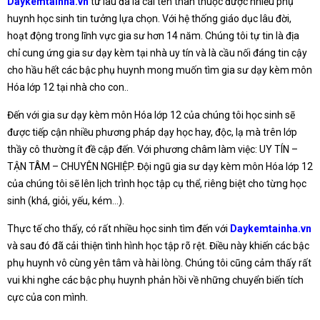
Daykemtainha.vn
từ lâu đã là cái tên thân thuộc được nhiều phụ
huynh học sinh tin tưởng lựa chọn. Với hệ thống giáo dục lâu đời,
hoạt động trong lĩnh vực gia sư hơn 14 năm. Chúng tôi tự tin là địa
chỉ cung ứng gia sư dạy kèm tại nhà uy tín và là cầu nối đáng tin cậy
cho hầu hết các bậc phụ huynh mong muốn tìm gia sư dạy kèm môn
Hóa lớp 12 tại nhà cho con..
Đến với gia sư dạy kèm môn Hóa lớp 12 của chúng tôi học sinh sẽ
được tiếp cận nhiều phương pháp dạy học hay, độc, lạ mà trên lớp
thầy cô thường ít đề cập đến. Với phương châm làm việc: UY TÍN –
TẬN TÂM – CHUYÊN NGHIỆP. Đội ngũ gia sư dạy kèm môn Hóa lớp 12
của chúng tôi sẽ lên lịch trình học tập cụ thể, riêng biệt cho từng học
sinh (khá, giỏi, yếu, kém…).
Thực tế cho thấy, có rất nhiều học sinh tìm đến với
Daykemtainha.vn
và sau đó đã cải thiện tình hình học tập rõ rệt. Điều này khiến các bậc
phụ huynh vô cùng yên tâm và hài lòng. Chúng tôi cũng cảm thấy rất
vui khi nghe các bậc phụ huynh phản hồi về những chuyển biến tích
cực của con mình.