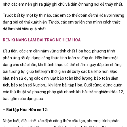
nhớ, các em nên ghi ra giấy ghi chú và dán ở những nơi dễ thấy nhất.
Trước bất kỳ một kỳ thi nào, các em có thể đoán đề thi Hóa với những
dạng bài có thể xuất hiện. Từ đó, các em tự lên cho mình cách thức
để làm bài hiệu quả nhất.
RÈN KĨ NĂNG LÀM BÀI TRẮC NGHIỆM HÓA:
Đầu tiên, các em cần nắm vững tính chất Hóa học, phương trình
phản ứng rồi áp dụng công thức tính toán ra đáp án. Hãy làm một
dạng cho chắc hẳn, khi thành thạo có thể nhẩm ngay đáp án những
bài tương tự, giúp tiết kiệm thời gian để xử lý các bài khó hơn. Đặc
biệt, nên sử dụng các định luật bảo toàn khối lượng, bảo toàn điện
tích, bảo toàn số Nuclon… khi làm bài tập Hóa. Cuối cùng, đừng quên
các thủ thuật và phương pháp giải nhanh khi bài trắc nghiệm Hóa 12,
bao gồm các dạng sau:
– Bài tập Hóa Hữu cơ 12:
Nhận biết, điều chế, xác định công thức cấu tạo, phương trình phản