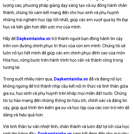
lượng cao, phương pháp giảng dạy sáng tạo và sự đồng hành chân
thành, chúng tôi cam kết mang đến cho học sinh và phụ huynh
những trải nghiệm học tập tốt nhất, giúp các em vượt qua kỳ thi Đại
học và tiến gần hơn đến ước mơ của mình.
Hãy để
Daykemtainha.vn
trở thành người bạn đồng hành tin cậy
trên con đường chinh phục tri thức của con em mình. Chúng tôi sẽ
luôn nỗ lực hết mình để giúp các em chinh phục đỉnh cao của môn
Hóa học, vững bước trên hành trình học vấn và thành công trong
tương lai.
Trong suốt nhiều năm qua,
Daykemtainha.vn
đã và đang nỗ lực
không ngừng để trở thành nhịp cầu kết nối tri thức và tình thân giữa
gia sư, học sinh và phụ huynh trên khắp mọi miền đất nước. Chúng
tôi tự hào mang đến những thông tin hữu ích, chính xác và đáng tin
cậy, giúp quá trình tìm kiếm gia sư và học tập của các con trở nên dễ
dàng và hiệu quả hơn.
Với tinh thần tư vấn nhiệt tình, chân thành và luôn đặt lợi ích của học
sinh lên hàng đầu,
Daykemtainha.vn
cam kết đem đến cho quý phụ