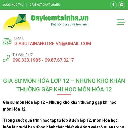
ĐƯỢC HỌC THỬ
CAM KẾT CHẤT LƯỢNG
EMAIL
GIASUTAINANGTRE.VN@GMAIL.COM
TƯ VẤN 24/7
090.333.1985 - 09.87.87.0217
GIA SƯ MÔN HÓA LỚP 12 – NHỮNG KHÓ KHĂN
THƯỜNG GẶP KHI HỌC MÔN HÓA 12
Gia sư môn Hóa lớp 12 – Những khó khăn thường gặp khi học
môn Hóa 12
Trong suốt quá trình học tập từ lớp 8 đến lớp 12, môn Hóa học
luôn là người bạn đồng hành thân thiết và đóng vai trò quan trọng