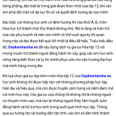
bằng phẳng, đặc biệt là trong giai đoạn then chốt của lớp 12, khi các
em phải đối mặt với áp lực thi cử và quyết định tương lai của mình.
Đặc biệt, với những học sinh có định hướng thi vào khối A, B, môn
Hóa học trở thành một thử thách không nhỏ. Nỗi lo lắng và trăn trở
của các phụ huynh về việc con mình có thể vượt qua kỳ thi quan
trọng này và đạt được kết quả tốt nhất là điều dễ hiểu. Thấu hiểu điều
đó,
Daykemtainha.vn
đã xây dựng dịch vụ gia sư Hóa lớp 12 với
mong muốn trở thành người đồng hành tin cậy, giúp các em học sinh
vững vàng kiến thức và tự tin chinh phục ước mơ vào trường Đại học
mà mình hằng mong đợi.
Khi lựa chọn gia sư dạy kèm môn Hóa lớp 12 của
Daykemtainha.vn
,
học sinh không chỉ được tiếp cận với những phương pháp học tập
hiện đại và hiệu quả, mà còn được truyền cảm hứng và niềm đam mê
với môn học này. Các gia sư của chúng tôi không chỉ là những người
có chuyên môn cao, mà còn là những người thầy tâm huyết, luôn
đồng hành và hỗ trợ học sinh trong suốt quá trình học tập. Thông
qua sự tương tác và hướng dẫn tận tình, các em sẽ dần hình thành