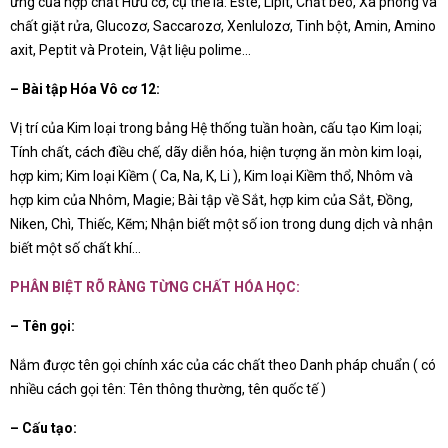
ứng của hợp chất Hữu cơ, cụ thể là: Este, Lipit, Chất béo, Xà phòng và
chất giặt rửa, Glucozơ, Saccarozơ, Xenlulozơ, Tinh bột, Amin, Amino
axit, Peptit và Protein, Vật liệu polime…
– Bài tập Hóa Vô cơ 12:
Vị trí của Kim loại trong bảng Hệ thống tuần hoàn, cấu tạo Kim loại;
Tính chất, cách điều chế, dãy diễn hóa, hiện tượng ăn mòn kim loại,
hợp kim; Kim loại Kiềm ( Ca, Na, K, Li ), Kim loại Kiềm thổ, Nhôm và
hợp kim của Nhôm, Magie; Bài tập về Sắt, hợp kim của Sắt, Đồng,
Niken, Chì, Thiếc, Kẽm; Nhận biết một số ion trong dung dịch và nhận
biết một số chất khí…
PHÂN BIỆT RÕ RÀNG TỪNG CHẤT HÓA HỌC:
– Tên gọi:
Nắm được tên gọi chính xác của các chất theo Danh pháp chuẩn ( có
nhiều cách gọi tên: Tên thông thường, tên quốc tế )
– Cấu tạo: