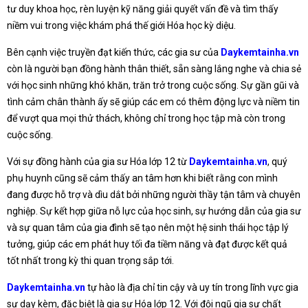
tư duy khoa học, rèn luyện kỹ năng giải quyết vấn đề và tìm thấy
niềm vui trong việc khám phá thế giới Hóa học kỳ diệu.
Bên cạnh việc truyền đạt kiến thức, các gia sư của
Daykemtainha.vn
còn là người bạn đồng hành thân thiết, sẵn sàng lắng nghe và chia sẻ
với học sinh những khó khăn, trăn trở trong cuộc sống. Sự gần gũi và
tình cảm chân thành ấy sẽ giúp các em có thêm động lực và niềm tin
để vượt qua mọi thử thách, không chỉ trong học tập mà còn trong
cuộc sống.
Với sự đồng hành của gia sư Hóa lớp 12 từ
Daykemtainha.vn
, quý
phụ huynh cũng sẽ cảm thấy an tâm hơn khi biết rằng con mình
đang được hỗ trợ và dìu dắt bởi những người thầy tận tâm và chuyên
nghiệp. Sự kết hợp giữa nỗ lực của học sinh, sự hướng dẫn của gia sư
và sự quan tâm của gia đình sẽ tạo nên một hệ sinh thái học tập lý
tưởng, giúp các em phát huy tối đa tiềm năng và đạt được kết quả
tốt nhất trong kỳ thi quan trọng sắp tới.
Daykemtainha.vn
tự hào là địa chỉ tin cậy và uy tín trong lĩnh vực gia
sư dạy kèm, đặc biệt là gia sư Hóa lớp 12. Với đội ngũ gia sư chất