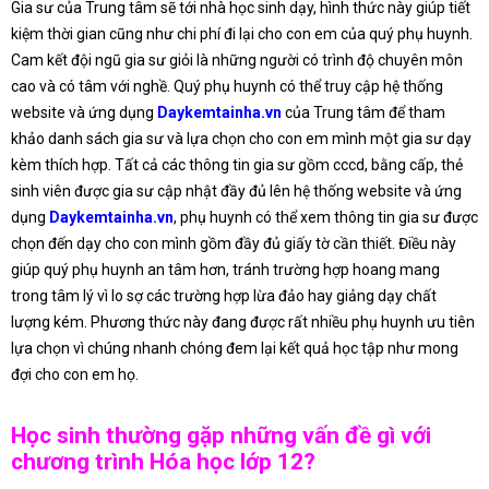
Gia sư của Trung tâm sẽ tới nhà học sinh dạy, hình thức này giúp tiết
kiệm thời gian cũng như chi phí đi lại cho con em của quý phụ huynh.
Cam kết đội ngũ gia sư giỏi là những người có trình độ chuyên môn
cao và có tâm với nghề. Quý phụ huynh có thể truy cập hệ thống
website và ứng dụng
Daykemtainha.vn
của Trung tâm để tham
khảo danh sách gia sư và lựa chọn cho con em mình một gia sư dạy
kèm thích hợp. Tất cả các thông tin gia sư gồm cccd, bằng cấp, thẻ
sinh viên được gia sư cập nhật đầy đủ lên hệ thống website và ứng
dụng
Daykemtainha.vn
, phụ huynh có thể xem thông tin gia sư được
chọn đến dạy cho con mình gồm đầy đủ giấy tờ cần thiết. Điều này
giúp quý phụ huynh an tâm hơn, tránh trường hợp hoang mang
trong tâm lý vì lo sợ các trường hợp lừa đảo hay giảng dạy chất
lượng kém. Phương thức này đang được rất nhiều phụ huynh ưu tiên
lựa chọn vì chúng nhanh chóng đem lại kết quả học tập như mong
đợi cho con em họ.
Học sinh thường gặp những vấn đề gì với
chương trình Hóa học lớp 12?