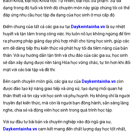
Bách Khoa, Đại học Khoa học Tự nhiên, Đại học Sư phạm. Sự đa
dạng trong độ tuổi và trình độ chuyên môn này giúp chúng tôi có thể
đáp ứng nhu cầu học tập đa dạng của học sinh ở mọi cấp độ.
Điểm chung của tất cả các gia sư tại
Daykemtainha.vn
là sự nhiệt
huyết và tận tâm trong công việc. Họ luôn nỗ lực không ngừng để tìm
ra phương pháp giảng dạy phù hợp nhất cho từng học sinh, giúp các
em dễ dàng tiếp thu kiến thức và phát huy tối đa tiềm năng của bản
thân. Với sự hướng dẫn tận tình và chu đáo của các gia sư, học sinh
sẽ dần xây dựng được nền tảng Hóa học vững chắc, tự tin hơn khi đối
mặt với các bài tập và đề thi.
Bên cạnh chuyên môn giỏi, các gia sư của
Daykemtainha.vn
còn
được đào tạo kỹ năng giao tiếp và ứng xử, tạo dựng mối quan hệ
thân thiết và tin cậy với học sinh và phụ huynh. Họ không chỉ là người
truyền đạt kiến thức, mà còn là người bạn đồng hành, sẵn sàng lắng
nghe, chia sẻ và động viên học sinh trong quá trình học tập.
Với sự đầu tư bài bản và chuyên nghiệp vào đội ngũ gia sư,
Daykemtainha.vn
cam kết mang đến chất lượng dạy học tốt nhất,