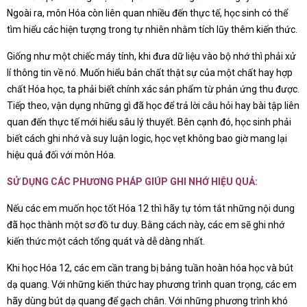
Ngoài ra, môn Hóa còn liên quan nhiều đến thực tế, học sinh có thể
tìm hiểu các hiện tượng trong tự nhiên nhằm tích lũy thêm kiến thức.
Giống như một chiếc máy tính, khi đưa dữ liệu vào bộ nhớ thì phải xử
lí thông tin về nó. Muốn hiểu bản chất thật sự của một chất hay hợp
chất Hóa học, ta phải biết chính xác sản phẩm từ phản ứng thu được.
Tiếp theo, vận dụng những gì đã học để trả lời câu hỏi hay bài tập liên
quan đến thực tế mới hiểu sâu lý thuyết. Bên cạnh đó, học sinh phải
biết cách ghi nhớ và suy luận logic, học vẹt không bao giờ mang lại
hiệu quả đối với môn Hóa.
SỬ DỤNG CÁC PHƯƠNG PHÁP GIÚP GHI NHỚ HIỆU QUẢ:
Nếu các em muốn học tốt Hóa 12 thì hãy tự tóm tắt những nội dung
đã học thành một sơ đồ tư duy. Bằng cách này, các em sẽ ghi nhớ
kiến thức một cách tổng quát và dễ dàng nhất.
Khi học Hóa 12, các em cần trang bị bảng tuần hoàn hóa học và bút
dạ quang. Với những kiến thức hay phương trình quan trọng, các em
hãy dùng bút dạ quang để gạch chân. Với những phương trình khó