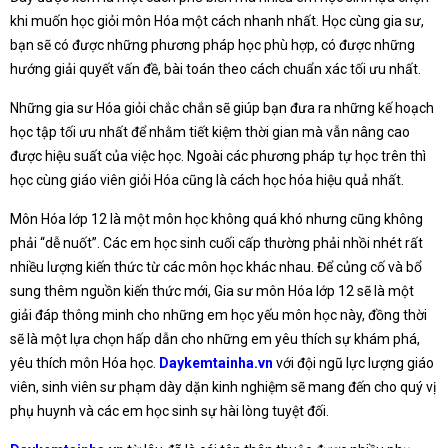
khi muốn học giỏi môn Hóa một cách nhanh nhất. Học cùng gia sư,
bạn sẽ có được những phương pháp học phù hợp, có được những
hướng giải quyết vấn đề, bài toán theo cách chuẩn xác tối ưu nhất.
Những gia sư Hóa giỏi chắc chắn sẽ giúp bạn đưa ra những kế hoạch
học tập tối ưu nhất để nhằm tiết kiệm thời gian mà vẫn nâng cao
được hiệu suất của việc học. Ngoài các phương pháp tự học trên thì
học cùng giáo viên giỏi Hóa cũng là cách học hóa hiệu quả nhất.
Môn Hóa lớp 12 là một môn học không quá khó nhưng cũng không
phải “dễ nuốt”. Các em học sinh cuối cấp thường phải nhồi nhét rất
nhiều lượng kiến thức từ các môn học khác nhau. Để củng cố và bổ
sung thêm nguồn kiến thức mới, Gia sư môn Hóa lớp 12 sẽ là một
giải đáp thông minh cho những em học yếu môn học này, đồng thời
sẽ là một lựa chọn hấp dẫn cho những em yêu thích sự khám phá,
yêu thích môn Hóa học.
Daykemtainha.vn
với đội ngũ lực lượng giáo
viên, sinh viên sư phạm dày dặn kinh nghiệm sẽ mang đến cho quý vị
phụ huynh và các em học sinh sự hài lòng tuyệt đối.