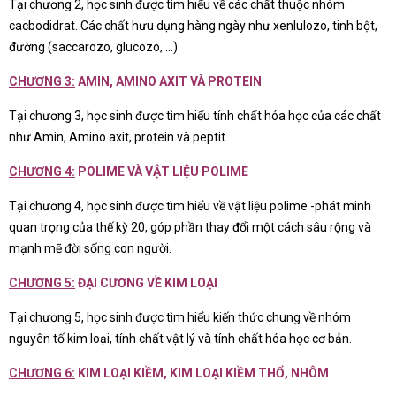
Tại chương 2, học sinh được tìm hiểu về các chất thuộc nhóm
cacbodidrat. Các chất hưu dụng hàng ngày như xenlulozo, tinh bột,
đường (saccarozo, glucozo, …)
CHƯƠNG 3:
AMIN, AMINO AXIT VÀ PROTEIN
Tại chương 3, học sinh được tìm hiểu tính chất hóa học của các chất
như Amin, Amino axit, protein và peptit.
CHƯƠNG 4:
POLIME VÀ VẬT LIỆU POLIME
Tại chương 4, học sinh được tìm hiểu về vật liệu polime -phát minh
quan trọng của thế kỳ 20, góp phần thay đổi một cách sâu rộng và
mạnh mẽ đời sống con người.
CHƯƠNG 5:
ĐẠI CƯƠNG VỀ KIM LOẠI
Tại chương 5, học sinh được tìm hiểu kiến thức chung về nhóm
nguyên tố kim loại, tính chất vật lý và tính chất hóa học cơ bản.
CHƯƠNG 6:
KIM LOẠI KIỀM, KIM LOẠI KIỀM THỔ, NHÔM