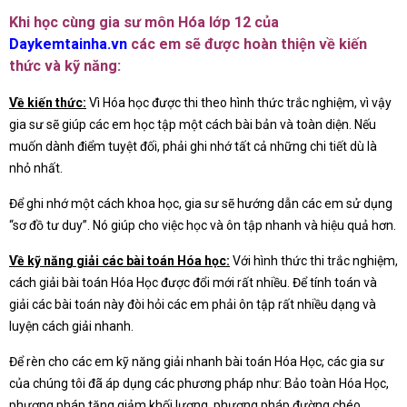
Khi học cùng gia sư môn Hóa lớp 12 của
Daykemtainha.vn
các em sẽ được hoàn thiện về kiến
thức và kỹ năng:
Về kiến thức:
Vì Hóa học được thi theo hình thức trắc nghiệm, vì vậy
gia sư sẽ giúp các em học tập một cách bài bản và toàn diện. Nếu
muốn dành điểm tuyệt đối, phải ghi nhớ tất cả những chi tiết dù là
nhỏ nhất.
Để ghi nhớ một cách khoa học, gia sư sẽ hướng dẫn các em sử dụng
“sơ đồ tư duy”. Nó giúp cho việc học và ôn tập nhanh và hiệu quả hơn.
Về kỹ năng giải các bài toán Hóa học:
Với hình thức thi trắc nghiệm,
cách giải bài toán Hóa Học được đổi mới rất nhiều. Để tính toán và
giải các bài toán này đòi hỏi các em phải ôn tập rất nhiều dạng và
luyện cách giải nhanh.
Để rèn cho các em kỹ năng giải nhanh bài toán Hóa Học, các gia sư
của chúng tôi đã áp dụng các phương pháp như: Bảo toàn Hóa Học,
phương pháp tăng giảm khối lượng, phương pháp đường chéo,