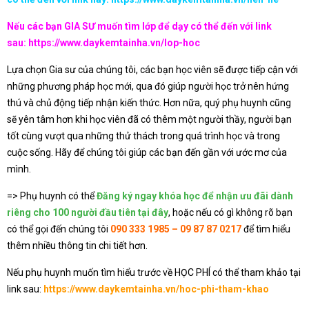
Nếu các bạn GIA SƯ muốn tìm lớp để dạy có thể đến với link
sau:
https://www.daykemtainha.vn/lop-hoc
Lựa chọn Gia sư của chúng tôi, các bạn học viên sẽ được tiếp cận với
những phương pháp học mới, qua đó giúp người học trở nên hứng
thú và chủ động tiếp nhận kiến thức. Hơn nữa, quý phụ huynh cũng
sẽ yên tâm hơn khi học viên đã có thêm một người thầy, người bạn
tốt cùng vượt qua những thử thách trong quá trình học và trong
cuộc sống. Hãy để chúng tôi giúp các bạn đến gần với ước mơ của
mình.
=> Phụ huynh có thể
Đăng ký ngay khóa học để nhận ưu đãi dành
riêng cho 100 người đầu tiên tại đây
, hoặc nếu có gì không rõ bạn
có thể gọi đến chúng tôi
090 333 1985 – 09 87 87 0217
để tìm hiểu
thêm nhiều thông tin chi tiết hơn.
Nếu phụ huynh muốn tìm hiểu trước về HỌC PHÍ có thể tham khảo tại
link sau:
https://www.daykemtainha.vn/hoc-phi-tham-khao