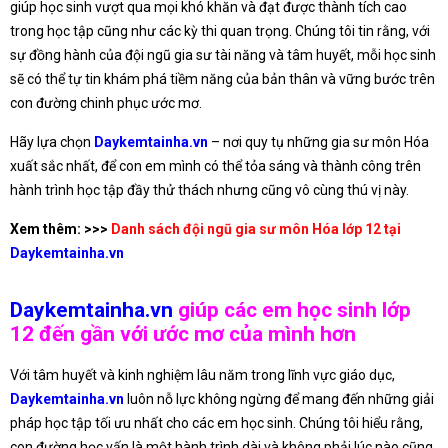
giúp học sinh vượt qua mọi khó khăn và đạt được thành tích cao
trong học tập cũng như các kỳ thi quan trọng. Chúng tôi tin rằng, với
sự đồng hành của đội ngũ gia sư tài năng và tâm huyết, mỗi học sinh
sẽ có thể tự tin khám phá tiềm năng của bản thân và vững bước trên
con đường chinh phục ước mơ.
Hãy lựa chọn
Daykemtainha.vn
– nơi quy tụ những gia sư môn Hóa
xuất sắc nhất, để con em mình có thể tỏa sáng và thành công trên
hành trình học tập đầy thử thách nhưng cũng vô cùng thú vị này.
Xem thêm: >>>
Danh sách đội ngũ gia sư môn Hóa lớp 12 tại
Daykemtainha.vn
Daykemtainha.vn
giúp các em học sinh lớp
12 đến gần với ước mơ của mình hơn
Với tâm huyết và kinh nghiệm lâu năm trong lĩnh vực giáo dục,
Daykemtainha.vn
luôn nỗ lực không ngừng để mang đến những giải
pháp học tập tối ưu nhất cho các em học sinh. Chúng tôi hiểu rằng,
con đường học vấn là một hành trình dài và không phải lúc nào cũng