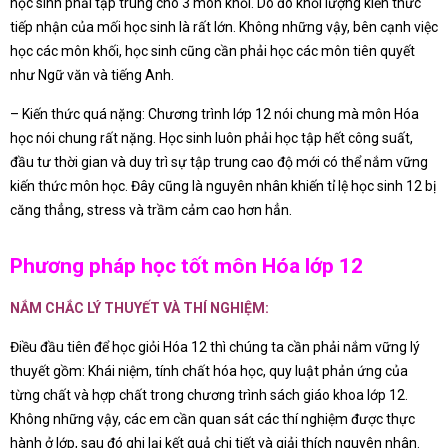
học sinh phải tập trung cho 3 môn khối. Do đó khối lượng kiến thức
tiếp nhận của mối học sinh là rất lớn. Không những vậy, bên cạnh việc
học các môn khối, học sinh cũng cần phải học các môn tiên quyết
như Ngữ văn và tiếng Anh.
– Kiến thức quá nặng: Chương trình lớp 12 nói chung mà môn Hóa
học nói chung rất nặng. Học sinh luôn phải học tập hết công suất,
đầu tư thời gian và duy trì sự tập trung cao độ mới có thể nắm vững
kiến thức môn học. Đây cũng là nguyên nhân khiến tỉ lệ học sinh 12 bị
căng thẳng, stress và trầm cảm cao hơn hẳn.
Phương pháp học tốt môn Hóa lớp 12
NẮM CHẮC LÝ THUYẾT VÀ THÍ NGHIỆM:
Điều đầu tiên để học giỏi Hóa 12 thì chúng ta cần phải nắm vững lý
thuyết gồm: Khái niệm, tính chất hóa học, quy luật phản ứng của
từng chất và hợp chất trong chương trình sách giáo khoa lớp 12.
Không những vậy, các em cần quan sát các thí nghiệm được thực
hành ở lớp, sau đó ghi lại kết quả chi tiết và giải thích nguyên nhân.