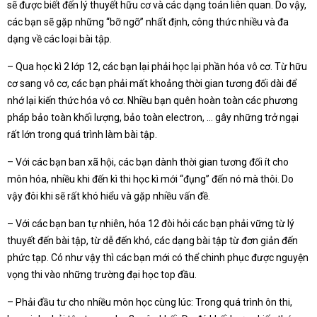
sẽ được biết đến lý thuyết hữu cơ và các dạng toán liên quan. Do vậy,
các bạn sẽ gặp những “bỡ ngỡ” nhất định, công thức nhiều và đa
dạng về các loại bài tập.
– Qua học kì 2 lớp 12, các bạn lại phải học lại phần hóa vô cơ. Từ hữu
cơ sang vô cơ, các bạn phải mất khoảng thời gian tương đối dài để
nhớ lại kiến thức hóa vô cơ. Nhiều bạn quên hoàn toàn các phương
pháp bảo toàn khối lượng, bảo toàn electron, … gây những trở ngại
rất lớn trong quá trình làm bài tập.
– Với các bạn ban xã hội, các bạn dành thời gian tương đối ít cho
môn hóa, nhiều khi đến kì thi học kì mới “đụng” đến nó mà thôi. Do
vậy đôi khi sẽ rất khó hiểu và gặp nhiều vấn đề.
– Với các bạn ban tự nhiên, hóa 12 đòi hỏi các bạn phải vững từ lý
thuyết đến bài tập, từ dễ đến khó, các dạng bài tập từ đơn giản đến
phức tạp. Có như vậy thì các bạn mới có thể chinh phục được nguyện
vọng thi vào những trường đại học top đầu.
– Phải đầu tư cho nhiều môn học cùng lúc: Trong quá trình ôn thi,