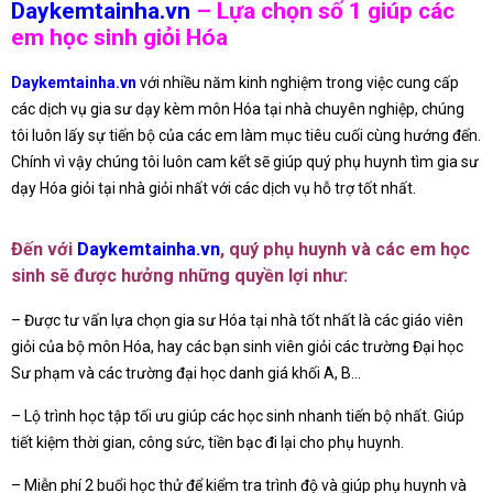
Daykemtainha.vn
– Lựa chọn số 1 giúp các
em học sinh giỏi Hóa
Daykemtainha.vn
với nhiều năm kinh nghiệm trong việc cung cấp
các dịch vụ gia sư dạy kèm môn Hóa tại nhà chuyên nghiệp, chúng
tôi luôn lấy sự tiến bộ của các em làm mục tiêu cuối cùng hướng đến.
Chính vì vậy chúng tôi luôn cam kết sẽ giúp quý phụ huynh tìm gia sư
dạy Hóa giỏi tại nhà giỏi nhất với các dịch vụ hỗ trợ tốt nhất.
Đến với
Daykemtainha.vn
, quý phụ huynh và các em học
sinh sẽ được hưởng những quyền lợi như:
– Được tư vấn lựa chọn gia sư Hóa tại nhà tốt nhất là các giáo viên
giỏi của bộ môn Hóa, hay các bạn sinh viên giỏi các trường Đại học
Sư phạm và các trường đại học danh giá khối A, B…
– Lộ trình học tập tối ưu giúp các học sinh nhanh tiến bộ nhất. Giúp
tiết kiệm thời gian, công sức, tiền bạc đi lại cho phụ huynh.
– Miễn phí 2 buổi học thử để kiểm tra trình độ và giúp phụ huynh và