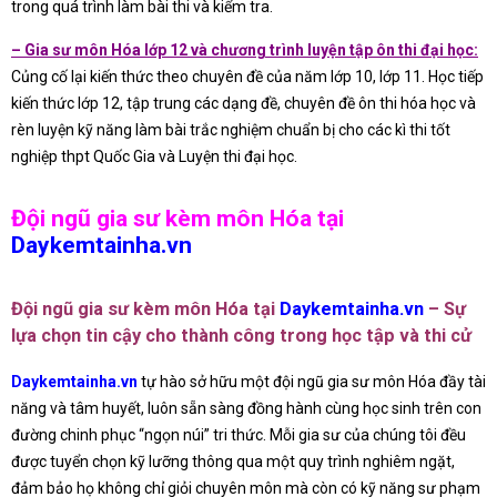
trong quá trình làm bài thi và kiểm tra.
– Gia sư môn Hóa lớp 12 và chương trình luyện tập ôn thi đại học:
Củng cố lại kiến thức theo chuyên đề của năm lớp 10, lớp 11. Học tiếp
kiến thức lớp 12, tập trung các dạng đề, chuyên đề ôn thi hóa học và
rèn luyện kỹ năng làm bài trắc nghiệm chuẩn bị cho các kì thi tốt
nghiệp thpt Quốc Gia và Luyện thi đại học.
Đội ngũ gia sư kèm môn Hóa tại
Daykemtainha.vn
Đội ngũ gia sư kèm môn Hóa tại
Daykemtainha.vn
– Sự
lựa chọn tin cậy cho thành công trong học tập và thi cử
Daykemtainha.vn
tự hào sở hữu một đội ngũ gia sư môn Hóa đầy tài
năng và tâm huyết, luôn sẵn sàng đồng hành cùng học sinh trên con
đường chinh phục “ngọn núi” tri thức. Mỗi gia sư của chúng tôi đều
được tuyển chọn kỹ lưỡng thông qua một quy trình nghiêm ngặt,
đảm bảo họ không chỉ giỏi chuyên môn mà còn có kỹ năng sư phạm