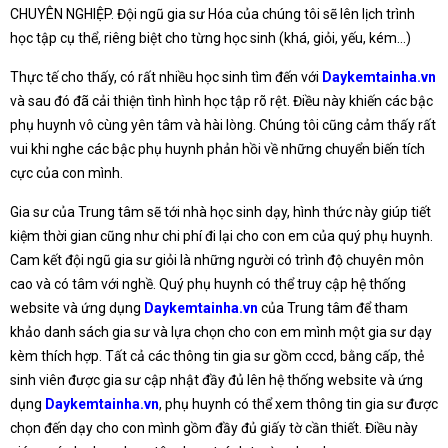
CHUYÊN NGHIỆP. Đội ngũ gia sư Hóa của chúng tôi sẽ lên lịch trình
học tập cụ thể, riêng biệt cho từng học sinh (khá, giỏi, yếu, kém…)
Thực tế cho thấy, có rất nhiều học sinh tìm đến với
Daykemtainha.vn
và sau đó đã cải thiện tình hình học tập rõ rệt. Điều này khiến các bậc
phụ huynh vô cùng yên tâm và hài lòng. Chúng tôi cũng cảm thấy rất
vui khi nghe các bậc phụ huynh phản hồi về những chuyển biến tích
cực của con mình.
Gia sư của Trung tâm sẽ tới nhà học sinh dạy, hình thức này giúp tiết
kiệm thời gian cũng như chi phí đi lại cho con em của quý phụ huynh.
Cam kết đội ngũ gia sư giỏi là những người có trình độ chuyên môn
cao và có tâm với nghề. Quý phụ huynh có thể truy cập hệ thống
website và ứng dụng
Daykemtainha.vn
của Trung tâm để tham
khảo danh sách gia sư và lựa chọn cho con em mình một gia sư dạy
kèm thích hợp. Tất cả các thông tin gia sư gồm cccd, bằng cấp, thẻ
sinh viên được gia sư cập nhật đầy đủ lên hệ thống website và ứng
dụng
Daykemtainha.vn
, phụ huynh có thể xem thông tin gia sư được
chọn đến dạy cho con mình gồm đầy đủ giấy tờ cần thiết. Điều này