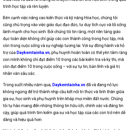
trình học tập và rèn luyện.
Bên cạnh việc nâng cao kiến thức và kỹ năng Hóa học, chúng tôi
cũng chú trọng vào việc giáo dục đạo đức, tư duy tích cực và lối sống
lành mạnh cho học sinh. Bởi chúng tôi tin rằng, một nền tảng giáo
dục toàn diện không chỉ giúp các con thành công trong học tập, mà
còn trong cuộc sống và sự nghiệp tương lai. Với sự đồng hành và hỗ
trợ của
Daykemtainha.vn
, phụ huynh hoàn toàn có thể yên tâm rằng
con mình không chỉ đạt điểm 10 trong các bài kiểm tra và kỳ thi, mà
còn đạt điểm 10 trong cuộc sống – với sự tự tin, bản lĩnh và giá trị
nhân văn sâu sắc.
Trong suốt nhiều năm qua,
Daykemtainha.vn
đã và đang nỗ lực
không ngừng để trở thành nhịp cầu kết nối tri thức và tình thân giữa
gia sư, học sinh và phụ huynh trên khắp mọi miền đất nước. Chúng
tôi tự hào mang đến những thông tin hữu ích, chính xác và đáng tin
cậy, giúp quá trình tìm kiếm gia sư và học tập của các con trở nên dễ
dàng và hiệu quả hơn.