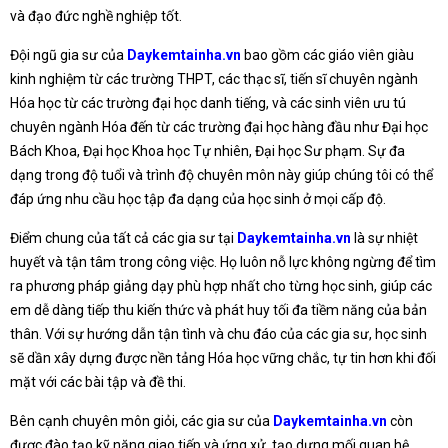
và đạo đức nghề nghiệp tốt.
Đội ngũ gia sư của
Daykemtainha.vn
bao gồm các giáo viên giàu
kinh nghiệm từ các trường THPT, các thạc sĩ, tiến sĩ chuyên ngành
Hóa học từ các trường đại học danh tiếng, và các sinh viên ưu tú
chuyên ngành Hóa đến từ các trường đại học hàng đầu như Đại học
Bách Khoa, Đại học Khoa học Tự nhiên, Đại học Sư phạm. Sự đa
dạng trong độ tuổi và trình độ chuyên môn này giúp chúng tôi có thể
đáp ứng nhu cầu học tập đa dạng của học sinh ở mọi cấp độ.
Điểm chung của tất cả các gia sư tại
Daykemtainha.vn
là sự nhiệt
huyết và tận tâm trong công việc. Họ luôn nỗ lực không ngừng để tìm
ra phương pháp giảng dạy phù hợp nhất cho từng học sinh, giúp các
em dễ dàng tiếp thu kiến thức và phát huy tối đa tiềm năng của bản
thân. Với sự hướng dẫn tận tình và chu đáo của các gia sư, học sinh
sẽ dần xây dựng được nền tảng Hóa học vững chắc, tự tin hơn khi đối
mặt với các bài tập và đề thi.
Bên cạnh chuyên môn giỏi, các gia sư của
Daykemtainha.vn
còn
được đào tạo kỹ năng giao tiếp và ứng xử, tạo dựng mối quan hệ