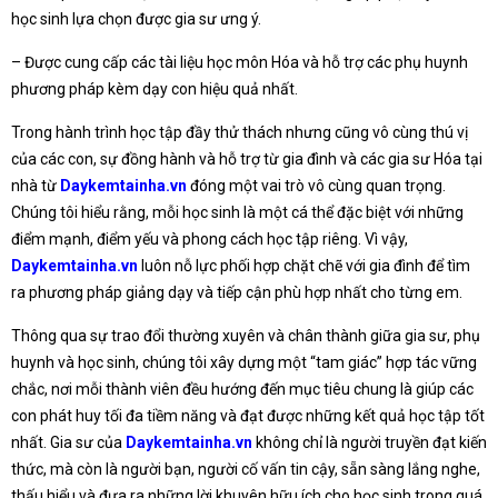
học sinh lựa chọn được gia sư ưng ý.
– Được cung cấp các tài liệu học môn Hóa và hỗ trợ các phụ huynh
phương pháp kèm dạy con hiệu quả nhất.
Trong hành trình học tập đầy thử thách nhưng cũng vô cùng thú vị
của các con, sự đồng hành và hỗ trợ từ gia đình và các gia sư Hóa tại
nhà từ
Daykemtainha.vn
đóng một vai trò vô cùng quan trọng.
Chúng tôi hiểu rằng, mỗi học sinh là một cá thể đặc biệt với những
điểm mạnh, điểm yếu và phong cách học tập riêng. Vì vậy,
Daykemtainha.vn
luôn nỗ lực phối hợp chặt chẽ với gia đình để tìm
ra phương pháp giảng dạy và tiếp cận phù hợp nhất cho từng em.
Thông qua sự trao đổi thường xuyên và chân thành giữa gia sư, phụ
huynh và học sinh, chúng tôi xây dựng một “tam giác” hợp tác vững
chắc, nơi mỗi thành viên đều hướng đến mục tiêu chung là giúp các
con phát huy tối đa tiềm năng và đạt được những kết quả học tập tốt
nhất. Gia sư của
Daykemtainha.vn
không chỉ là người truyền đạt kiến
thức, mà còn là người bạn, người cố vấn tin cậy, sẵn sàng lắng nghe,
thấu hiểu và đưa ra những lời khuyên hữu ích cho học sinh trong quá