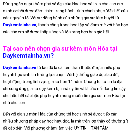
Đừng ngần ngại khám phá vẻ đẹp của Hóa học và trao cho con em
mình cơ hội được đắm chìm trong hành trình chinh phục “đế chế” của
các nguyên tố. Với sự đồng hành của những gia sư tâm huyết từ
Daykemtainha.vn
, thành công trong học tập và đam mê với Hóa học
của các em sẽ được thắp sáng và tỏa rạng hơn bao giờ hết.
Tại sao nên chọn gia sư kèm môn Hóa tại
Daykemtainha.vn?
Daykemtainha.vn
từ lâu đã là cái tên thân thuộc được nhiều phụ
huynh học sinh tin tưởng lựa chọn. Với hệ thống giáo dục lâu đời,
hoạt động trong lĩnh vực gia sư hơn 14 năm. Chúng tôi tự tin là địa
chỉ cung ứng gia sư dạy kèm tại nhà uy tín và là cầu nối đáng tin cậy
cho hầu hết các bậc phụ huynh mong muốn tìm gia sư môn Hóa tại
nhà cho con..
Đến với gia sư môn Hóa của chúng tôi học sinh sẽ được tiếp cận
nhiều phương pháp dạy học hay, độc, lạ mà trên lớp thầy cô thường ít
đề cập đến. Với phương châm làm việc: UY TÍN – TẬN TÂM –