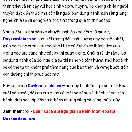
thân thiết và tin cậy với học sinh và phụ huynh. Họ không chỉ là người
truyền đạt kiến thức, mà còn là người bạn đồng hành, sẵn sàng lắng
nghe, chia sẻ và động viên học sinh trong quá trình học tập.
Với sự đầu tư bài bản và chuyên nghiệp vào đội ngũ gia sư,
Daykemtainha.vn
cam kết mang đến chất lượng dạy học tốt nhất,
giúp học sinh vượt qua mọi khó khăn và đạt được thành tích cao
trong học tập cũng như các kỳ thi quan trọng. Chúng tôi tin rằng, với
sự đồng hành của đội ngũ gia sư tài năng và tâm huyết, mỗi học sinh
sẽ có thể tự tin khám phá tiềm năng của bản thân và vững bước trên
con đường chinh phục ước mơ.
Hãy lựa chọn
Daykemtainha.vn
– nơi quy tụ những gia sư môn Hóa
xuất sắc nhất, để con em mình có thể tỏa sáng và thành công trên
hành trình học tập đầy thử thách nhưng cũng vô cùng thú vị này.
Xem thêm: >>>
Danh sách đội ngũ gia sư kèm môn Hóa tại
Daykemtainha.vn