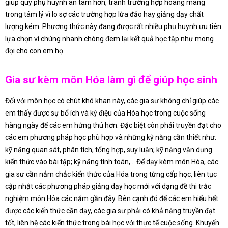
giúp quý phụ huynh an tâm hơn, tránh trường hợp hoang mang
trong tâm lý vì lo sợ các trường hợp lừa đảo hay giảng dạy chất
lượng kém. Phương thức này đang được rất nhiều phụ huynh ưu tiên
lựa chọn vì chúng nhanh chóng đem lại kết quả học tập như mong
đợi cho con em họ.
Gia sư kèm môn Hóa làm gì để giúp học sinh
Đối với môn học có chút khô khan này, các gia sư không chỉ giúp các
em thấy được sự bổ ích và kỳ điệu của Hóa học trong cuộc sống
hàng ngày để các em hứng thú hơn. Đặc biệt còn phải truyền đạt cho
các em phương pháp học phù hợp và những kỹ năng cần thiết như:
kỹ năng quan sát, phân tích, tổng hợp, suy luận; kỹ năng vận dụng
kiến thức vào bài tập; kỹ năng tính toán,… Để dạy kèm môn Hóa, các
gia sư cần nắm chắc kiến thức của Hóa trong từng cấp học, liên tục
cập nhật các phương pháp giảng dạy học mới với dạng đề thi trắc
nghiệm môn Hóa các năm gần đây. Bên cạnh đó để các em hiểu hết
được các kiến thức cần dạy, các gia sư phải có khả năng truyền đạt
tốt, liên hệ các kiến thức trong bài học với thực tế cuộc sống. Khuyến