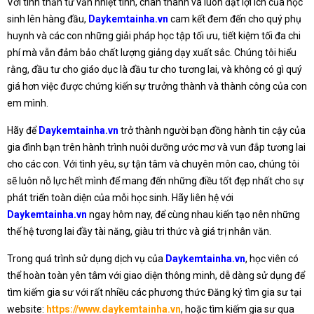
Với tinh thần tư vấn nhiệt tình, chân thành và luôn đặt lợi ích của học
sinh lên hàng đầu,
Daykemtainha.vn
cam kết đem đến cho quý phụ
huynh và các con những giải pháp học tập tối ưu, tiết kiệm tối đa chi
phí mà vẫn đảm bảo chất lượng giảng dạy xuất sắc. Chúng tôi hiểu
rằng, đầu tư cho giáo dục là đầu tư cho tương lai, và không có gì quý
giá hơn việc được chứng kiến sự trưởng thành và thành công của con
em mình.
Hãy để
Daykemtainha.vn
trở thành người bạn đồng hành tin cậy của
gia đình bạn trên hành trình nuôi dưỡng ước mơ và vun đắp tương lai
cho các con. Với tình yêu, sự tận tâm và chuyên môn cao, chúng tôi
sẽ luôn nỗ lực hết mình để mang đến những điều tốt đẹp nhất cho sự
phát triển toàn diện của mỗi học sinh. Hãy liên hệ với
Daykemtainha.vn
ngay hôm nay, để cùng nhau kiến tạo nên những
thế hệ tương lai đầy tài năng, giàu tri thức và giá trị nhân văn.
Trong quá trình sử dụng dịch vụ của
Daykemtainha.vn
, học viên có
thể hoàn toàn yên tâm với giao diện thông minh, dễ dàng sử dụng để
tìm kiếm gia sư với rất nhiều các phương thức Đăng ký tìm gia sư tại
website:
https://www.daykemtainha.vn
, hoặc tìm kiếm gia sư qua