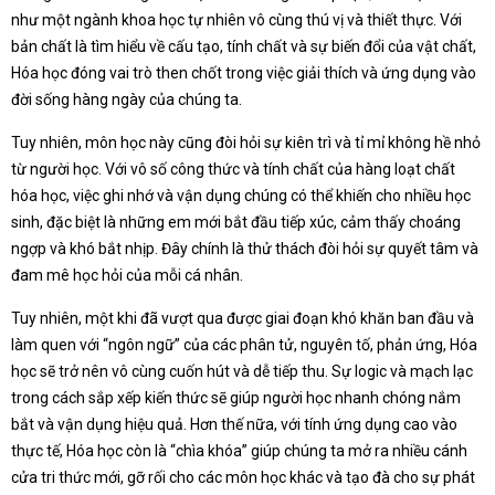
như một ngành khoa học tự nhiên vô cùng thú vị và thiết thực. Với
bản chất là tìm hiểu về cấu tạo, tính chất và sự biến đổi của vật chất,
Hóa học đóng vai trò then chốt trong việc giải thích và ứng dụng vào
đời sống hàng ngày của chúng ta.
Tuy nhiên, môn học này cũng đòi hỏi sự kiên trì và tỉ mỉ không hề nhỏ
từ người học. Với vô số công thức và tính chất của hàng loạt chất
hóa học, việc ghi nhớ và vận dụng chúng có thể khiến cho nhiều học
sinh, đặc biệt là những em mới bắt đầu tiếp xúc, cảm thấy choáng
ngợp và khó bắt nhịp. Đây chính là thử thách đòi hỏi sự quyết tâm và
đam mê học hỏi của mỗi cá nhân.
Tuy nhiên, một khi đã vượt qua được giai đoạn khó khăn ban đầu và
làm quen với “ngôn ngữ” của các phân tử, nguyên tố, phản ứng, Hóa
học sẽ trở nên vô cùng cuốn hút và dễ tiếp thu. Sự logic và mạch lạc
trong cách sắp xếp kiến thức sẽ giúp người học nhanh chóng nắm
bắt và vận dụng hiệu quả. Hơn thế nữa, với tính ứng dụng cao vào
thực tế, Hóa học còn là “chìa khóa” giúp chúng ta mở ra nhiều cánh
cửa tri thức mới, gỡ rối cho các môn học khác và tạo đà cho sự phát