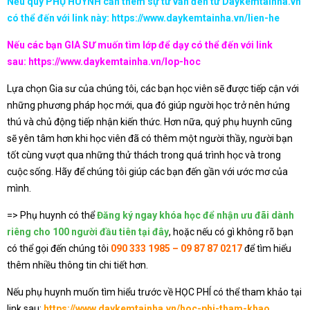
Nếu quý PHỤ HUYNH cần thêm sự tư vấn đến từ Daykemtainha.vn
có thể đến với link này:
https://www.daykemtainha.vn/lien-he
Nếu các bạn GIA SƯ muốn tìm lớp để dạy có thể đến với link
sau:
https://www.daykemtainha.vn/lop-hoc
Lựa chọn Gia sư của chúng tôi, các bạn học viên sẽ được tiếp cận với
những phương pháp học mới, qua đó giúp người học trở nên hứng
thú và chủ động tiếp nhận kiến thức. Hơn nữa, quý phụ huynh cũng
sẽ yên tâm hơn khi học viên đã có thêm một người thầy, người bạn
tốt cùng vượt qua những thử thách trong quá trình học và trong
cuộc sống. Hãy để chúng tôi giúp các bạn đến gần với ước mơ của
mình.
=> Phụ huynh có thể
Đăng ký ngay khóa học để nhận ưu đãi dành
riêng cho 100 người đầu tiên tại đây
, hoặc nếu có gì không rõ bạn
có thể gọi đến chúng tôi
090 333 1985 – 09 87 87 0217
để tìm hiểu
thêm nhiều thông tin chi tiết hơn.
Nếu phụ huynh muốn tìm hiểu trước về HỌC PHÍ có thể tham khảo tại
link sau:
https://www.daykemtainha.vn/hoc-phi-tham-khao