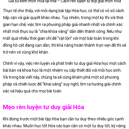
Gia sư kèm môn Hóa tại nhà – Cách rèn luyện tư duy giải môn Hóa
Thực tế cho thấy, với mỗi dạng bài tập Hóa học, có thể có vô số cách
tiếp cận và giải quyết khác nhau. Tuy nhiên, trong một kỳ thi với thời
gian hạn chế, việc tìm ra phương pháp giải nhanh nhất và chính xác
nhất mới thực sự là “chìa khóa vàng” dẫn đến thành công. Nếu như
mất quá nhiều thời gian chỉ để “vật lộn” với một bài toán trong khi
đồng hồ cát đang cạn dần, thì khả năng hoàn thành trọn vẹn đề thi sẽ
trở nên vô cùng khó khăn.
Chính vì vậy, việc rèn luyện và phát triển tư duy giải Hóa học một cách
bài bản và khoa học là một nhiệm vụ cấp thiết đối với mỗi học sinh.
Và trong bài viết này, chúng ta sẽ cùng khám phá một số phương
pháp và chiến lược để “khai sáng” suy nghĩ, tìm ra hướng giải chính
xác và hiệu quả cho mọi bài toán.
Mẹo rèn luyện tư duy giải Hóa
Khi đứng trước một bài tập Hóa bạn cần tư duy theo nhiều góc cạnh
khác nhau. Muốn học tốt Hóa các bạn cần có một tư duy tốt, kỹ năng