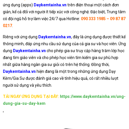
ứng dụng (apps)
Daykemtainha.vn
trên điện thoại một cách đơn
giản, kể cả đối với người ít tiếp xúc với công nghệ. Đặc biệt, Trung tâm
có đội ngũ hỗ trợ làm việc 24/7 qua Hotline:
090 333 1985 – 09 87 87
0217
.
Riêng với ứng dụng
Daykemtainha.vn
, đây là ứng dụng được thiết kế
thông minh, đáp ứng nhu cầu sử dụng của cả gia sư và học viên. Ứng
dụng
Daykemtainha.vn
cho phép gia sư truy cập hàng trăm lớp học
đang tìm giáo viên và cho phép học viên tìm kiếm gia sư phù hợp
nhất giữa hàng ngàn gia sư giỏi có trên hệ thống. Đồng thời,
Daykemtainha.vn
hiện đang là một trong những ứng dụng Dạy
Kèm/Gia Sư được đánh giá cao về tính hiệu quả, có rất nhiều lượt
người sử dụng và yêu thích.
TẢI NGAY ỨNG DỤNG TẠI ĐÂY:
https://www.daykemtainha.vn/ung-
dung-gia-su-day-kem