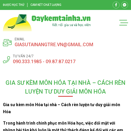
ĐƯỢC HỌC THỬ
CAM KẾT CHẤT LƯỢNG
EMAIL
GIASUTAINANGTRE.VN@GMAIL.COM
TƯ VẤN 24/7
090.333.1985 - 09.87.87.0217
GIA SƯ KÈM MÔN HÓA TẠI NHÀ – CÁCH RÈN
LUYỆN TƯ DUY GIẢI MÔN HÓA
Gia sư kèm môn Hóa tại nhà – Cách rèn luyện tư duy giải môn
Hóa
Trong hành trình chinh phục môn Hóa học, việc đối mặt với
những bài tập khó luôn là một thử thách đáng kể đối với các em