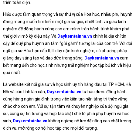
triển toàn diện.
Hiểu được tầm quan trọng và sự thú vị của Hóa học, nhiều phụ huynh
đang mong muốn tìm kiếm một gia sư giỏi, nhiệt tình và giàu kinh
nghiệm để đồng hành cùng con em mình trên hành trình khám phá
thế giới vi mô kỳ diệu này. Và
Daykemtainha.vn
chính là địa chỉ tin
cậy để quý phụ huynh an tâm “gửi gắm” tương lai của con trẻ. Với đội
ngũ gia sư Hóa học cấp II, III dày dặn kinh nghiệm, có phương pháp
giảng dạy sáng tạo và đạo đức trong sáng,
Daykemtainha.vn
cam
kết mang đến cho học sinh những trải nghiệm học tập bổ ích và hiệu
quả nhất.
Là website kết nối gia sư và học sinh uy tín hàng đầu tại TP HCM, Hà
Nội và các tỉnh lân cận,
Daykemtainha.vn
tự hào được đồng hành
cùng hàng ngàn gia đình trong việc kiến tạo nền tảng tri thức vững
chắc cho con em. Với sự tận tâm và chuyên nghiệp của đội ngũ gia
sư, cùng sự tin tưởng và hợp tác chặt chẽ từ phía phụ huynh và học
sinh,
Daykemtainha.vn
không ngừng nỗ lực để nâng cao chất lượng
dịch vụ, mở rộng cơ hội học tập cho mọi đối tượng.