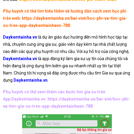
Phụ huynh có thể tìm hiểu thêm về hướng dẫn cách xem học phí
trên web:
https://daykemtainha.vn/bai-viet/hoc-phi-va-tim-gia-
su-tren-app-daykemtainhavn-788
Daykemtainha.vn
là dự án giáo dục hướng đến mô hình học tập tại
nhà, chuyên cung ứng gia sư, giáo viên dạy kèm tại nhà chất lượng
cao đến các quý phụ huynh có nhu cầu. Với sự hỗ trợ của công nghệ,
Daykemtainha.vn
là app đăng ký làm gia sư uy tín của chúng tôi và
hiện đang là ứng dụng tìm kiếm gia sư nhanh nhất uy tín tại Việt
Nam. Chúng tôi hi vọng sẽ đáp ứng được nhu cầu tìm Gia sư qua ứng
dụng
Daykemtainha.vn
.
Phụ huynh có thể xem thêm các bước tìm gia sư trên
App Daykemtainha.vn:
https://daykemtainha.vn/bai-viet/hoc-phi-
va-tim-gia-su-tren-app-daykemtainhavn-788