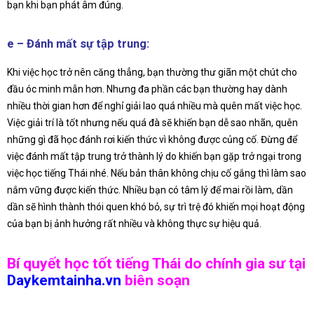
bạn khi bạn phát âm đúng.
e – Đánh mất sự tập trung:
Khi việc học trở nên căng thẳng, bạn thường thư giãn một chút cho
đầu óc minh mẫn hơn. Nhưng đa phần các bạn thường hay dành
nhiều thời gian hơn để nghỉ giải lao quá nhiều mà quên mất việc học.
Việc giải trí là tốt nhưng nếu quá đà sẽ khiến bạn dễ sao nhãn, quên
những gì đã học đánh rơi kiến thức vì không được củng cố. Đừng để
việc đánh mất tập trung trở thành lý do khiến bạn gặp trở ngại trong
việc học tiếng Thái nhé. Nếu bản thân không chịu cố gắng thì làm sao
nắm vững được kiến thức. Nhiều bạn có tâm lý để mai rồi làm, dần
dần sẽ hình thành thói quen khó bỏ, sự trì trệ đó khiến mọi hoạt động
của bạn bị ảnh hưởng rất nhiều và không thực sự hiệu quả.
Bí quyết học tốt tiếng Thái do chính gia sư tại
Daykemtainha.vn
biên soạn