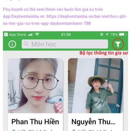
Phụ huynh có thể xem thêm các bước tìm gia sư trên
App Daykemtainha.vn:
https://daykemtainha.vn/bai-viet/hoc-phi-
va-tim-gia-su-tren-app-daykemtainhavn-788