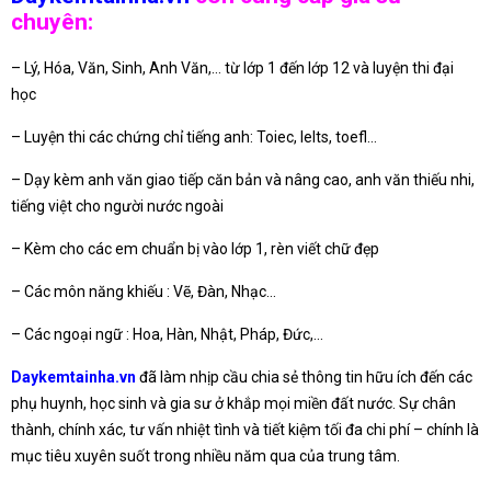
chuyên:
– Lý, Hóa, Văn, Sinh, Anh Văn,… từ lớp 1 đến lớp 12 và luyện thi đại
học
– Luyện thi các chứng chỉ tiếng anh: Toiec, Ielts, toefl…
– Dạy kèm anh văn giao tiếp căn bản và nâng cao, anh văn thiếu nhi,
tiếng việt cho người nước ngoài
– Kèm cho các em chuẩn bị vào lớp 1, rèn viết chữ đẹp
– Các môn năng khiếu : Vẽ, Đàn, Nhạc…
– Các ngoại ngữ : Hoa, Hàn, Nhật, Pháp, Đức,…
Daykemtainha.vn
đã làm nhịp cầu chia sẻ thông tin hữu ích đến các
phụ huynh, học sinh và gia sư ở khắp mọi miền đất nước. Sự chân
thành, chính xác, tư vấn nhiệt tình và tiết kiệm tối đa chi phí – chính là
mục tiêu xuyên suốt trong nhiều năm qua của trung tâm.