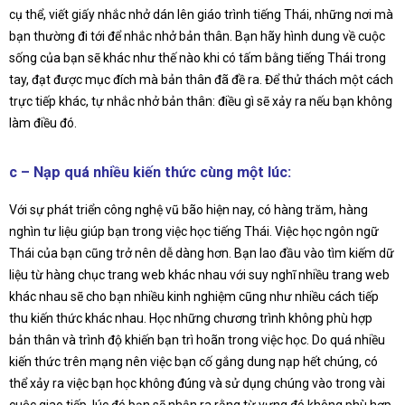
cụ thể, viết giấy nhắc nhở dán lên giáo trình tiếng Thái, những nơi mà
bạn thường đi tới để nhắc nhở bản thân. Bạn hãy hình dung về cuộc
sống của bạn sẽ khác như thế nào khi có tấm bằng tiếng Thái trong
tay, đạt được mục đích mà bản thân đã đề ra. Để thử thách một cách
trực tiếp khác, tự nhắc nhở bản thân: điều gì sẽ xảy ra nếu bạn không
làm điều đó.
c – Nạp quá nhiều kiến thức cùng một lúc:
Với sự phát triển công nghệ vũ bão hiện nay, có hàng trăm, hàng
nghìn tư liệu giúp bạn trong việc học tiếng Thái. Việc học ngôn ngữ
Thái của bạn cũng trở nên dễ dàng hơn. Bạn lao đầu vào tìm kiếm dữ
liệu từ hàng chục trang web khác nhau với suy nghĩ nhiều trang web
khác nhau sẽ cho bạn nhiều kinh nghiệm cũng như nhiều cách tiếp
thu kiến thức khác nhau. Học những chương trình không phù hợp
bản thân và trình độ khiến bạn trì hoãn trong việc học. Do quá nhiều
kiến thức trên mạng nên việc bạn cố gắng dung nạp hết chúng, có
thể xảy ra việc bạn học không đúng và sử dụng chúng vào trong vài
cuộc giao tiếp, lúc đó bạn sẽ nhận ra rằng từ vựng đó không phù hợp