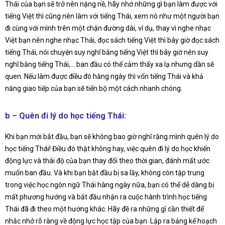
Thái của bạn sẽ trở nên nặng nề, hãy nhớ những gì bạn làm được với
tiếng Việt thì cũng nên làm với tiếng Thái, xem nó như một người bạn
đi cùng với mình trên một chặn đường dài, ví dụ, thay vì nghe nhạc
Việt bạn nên nghe nhạc Thái, đọc sách tiếng Việt thì bây giờ đọc sách
tiếng Thái, nói chuyện suy nghĩ bằng tiếng Việt thì bây giờ nên suy
nghĩ bằng tiếng Thái,… ban đầu có thể cảm thấy xa lạ nhưng dần sẽ
quen. Nếu làm được điều đó hằng ngày thì vốn tiếng Thái và khả
năng giao tiếp của bạn sẽ tiến bộ một cách nhanh chóng.
b – Quên đi lý do học tiếng Thái:
Khi bạn mới bắt đầu, bạn sẽ không bao giờ nghĩ rằng mình quên lý do
học tiếng Thái! Điều đó thật không hay, việc quên đi lý do học khiến
động lực và thái độ của bạn thay đổi theo thời gian, đánh mất ước
muốn ban đầu. Và khi bạn bắt đầu bị sa lầy, không còn tập trung
trong việc học ngôn ngữ Thái hàng ngày nữa, bạn có thể dễ dàng bị
mất phương hướng và bắt đầu nhận ra cuộc hành trình học tiếng
Thái đã đi theo một hướng khác. Hãy đề ra những gì cần thiết để
nhắc nhở rõ ràng về động lực học tập của bạn. Lập ra bảng kế hoạch