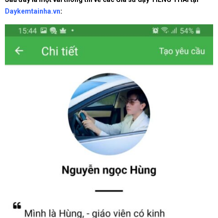
Daykemtainha.vn
: