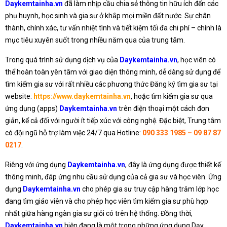
Daykemtainha.vn
đã làm nhịp cầu chia sẻ thông tin hữu ích đến các
phụ huynh, học sinh và gia sư ở khắp mọi miền đất nước. Sự chân
thành, chính xác, tư vấn nhiệt tình và tiết kiệm tối đa chi phí – chính là
mục tiêu xuyên suốt trong nhiều năm qua của trung tâm.
Trong quá trình sử dụng dịch vụ của
Daykemtainha.vn
, học viên có
thể hoàn toàn yên tâm với giao diện thông minh, dễ dàng sử dụng để
tìm kiếm gia sư với rất nhiều các phương thức Đăng ký tìm gia sư tại
website:
https://www.daykemtainha.vn
, hoặc tìm kiếm gia sư qua
ứng dụng (apps)
Daykemtainha.vn
trên điện thoại một cách đơn
giản, kể cả đối với người ít tiếp xúc với công nghệ. Đặc biệt, Trung tâm
có đội ngũ hỗ trợ làm việc 24/7 qua Hotline:
090 333 1985 – 09 87 87
0217
.
Riêng với ứng dụng
Daykemtainha.vn
, đây là ứng dụng được thiết kế
thông minh, đáp ứng nhu cầu sử dụng của cả gia sư và học viên. Ứng
dụng
Daykemtainha.vn
cho phép gia sư truy cập hàng trăm lớp học
đang tìm giáo viên và cho phép học viên tìm kiếm gia sư phù hợp
nhất giữa hàng ngàn gia sư giỏi có trên hệ thống. Đồng thời,
Daykemtainha.vn
hiện đang là một trong những ứng dụng Dạy