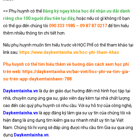
=> Phụ huynh có thể
Đăng ký ngay khóa học để nhận ưu đãi dành
riêng cho 100 người đầu tiên tại đây
, hoặc nếu có gì không rõ bạn
có thể gọi đến chúng tôi
090 333 1985 – 09 87 87 0217
để tìm hiểu
thêm nhiều thông tin chi tiết hơn.
Nếu phụ huynh muốn tìm hiểu trước về HỌC PHÍ có thể tham khảo tại
link sau:
https://www.daykemtainha.vn/hoc-phi-tham-khao
Phụ huynh có thể tìm hiểu thêm về hướng dẫn cách xem học phí
trên web:
https://daykemtainha.vn/bai-viet/hoc-phi-va-tim-gia-
su-tren-app-daykemtainhavn-788
Daykemtainha.vn
là dự án giáo dục hướng đến mô hình học tập tại
nhà, chuyên cung ứng gia sư, giáo viên dạy kèm tại nhà chất lượng
cao đến các quý phụ huynh có nhu cầu. Với sự hỗ trợ của công nghệ,
Daykemtainha.vn
là app đăng ký làm gia sư uy tín của chúng tôi và
hiện đang là ứng dụng tìm kiếm gia sư nhanh nhất uy tín tại Việt
Nam. Chúng tôi hi vọng sẽ đáp ứng được nhu cầu tìm Gia sư qua ứng
dụng
Daykemtainha.vn
.