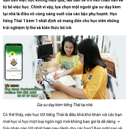
dẫn đến việc học không hiệu quả, lâu dần sẽ trở nên chán nản và
từ bỏ việc học. Chính vì vậy, lựa chọn một người gia sư dạy kèm
tại nhà là điều vô cùng sáng suốt của các bậc phụ huynh. Học
tiếng Thái 1 kèm 1 nhất định sẽ mang đến cho học viên những
trải nghiệm lý thú và kiến thức bổ ích.
Gia sư dạy kèm tiếng Thái tại nhà
Có thể thấy, việc học tốt tiếng Thái là điều khá khó khăn với các bạn
mới học vì học một loại ngôn ngữ mới không bao giờ là dễ dàng ->
Giải pháp nào tốt nhất hiện nay dành cho các bạn? Bạn nghĩ sao về