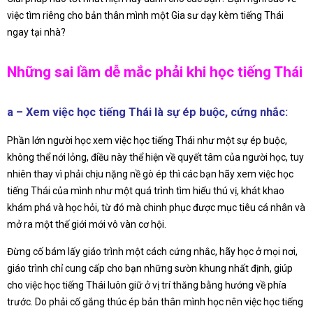
việc tìm riêng cho bản thân mình một Gia sư dạy kèm tiếng Thái
ngay tại nhà?
Những sai lầm dễ mắc phải khi học tiếng Thái
a – Xem việc học tiếng Thái là sự ép buộc, cứng nhắc:
Phần lớn người học xem việc học tiếng Thái như một sự ép buộc,
không thể nới lỏng, điều này thể hiện về quyết tâm của người học, tuy
nhiên thay vì phải chịu nặng nề gò ép thì các bạn hãy xem việc học
tiếng Thái của mình như một quá trình tìm hiểu thú vị, khát khao
khám phá và học hỏi, từ đó mà chinh phục được mục tiêu cá nhân và
mở ra một thế giới mới vô vàn cơ hội.
Đừng cố bám lấy giáo trình một cách cứng nhắc, hãy học ở mọi nơi,
giáo trình chỉ cung cấp cho bạn những sườn khung nhất định, giúp
cho việc học tiếng Thái luôn giữ ở vị trí thăng bằng hướng về phía
trước. Do phải cố gắng thúc ép bản thân mình học nên việc học tiếng