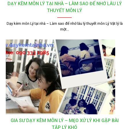
DẠY KÈM MÔN LÝ TẠI NHÀ – LÀM SAO ĐỂ NHỚ LÂU LÝ
THUYẾT MÔN LÝ
Dạy kèm môn Lý tại nhà – Làm sao để nhớ lâu lý thuyết môn Lý Vật lý là
một…
GIA SƯ DẠY KÈM MÔN LÝ – MẸO XỬ LÝ KHI GẶP BÀI
TẬP LÝ KHÓ