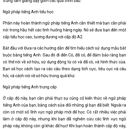
trung tâm giảng dạy gồm các quá trình sau:
Ngữ pháp tiếng Anh tiểu học
Phần này hoàn thành ngữ pháp tiếng Anh cần thiết mà bạn cần phải
nói trong hầu hết các tình huống hàng ngày. Nó sẽ đưa bạn đến một
cấp tiểu học cao, tương đương với cấp độ A2.
Bắt đầu với Đưa ra các hướng dẫn để tìm hiểu cách sử dụng mẫu bắt
buộc bằng tiếng Anh. Sau đó đi đến Có, đã có, để đảm bảo rằng bạn
có thể nói về sở hữu, sử dụng động từ có và đã có, và hình thức của.
Bạn sẽ học cách tạo ra các câu theo dạng tích cực, tiêu cực và câu
hỏi, và cách nói về sở hữu trong quá khứ.
Ngữ pháp tiếng Anh trung cấp
Ở cấp độ này, bạn cần phải thực sự củng cố kiến ​​thức về ngữ pháp
tiếng Anh của bạn, bằng cách sửa đổi những gì bạn đã biết. Ngoài ra
còn có một số lĩnh vực ngữ pháp mới để học. Có rất nhiều việc phải
làm ở cấp độ này, nhưng khi bạn đã nghiên cứu các lĩnh vực ngữ
pháp này, không còn gì khác để học! Khi bạn hoàn thành cấp độ này,