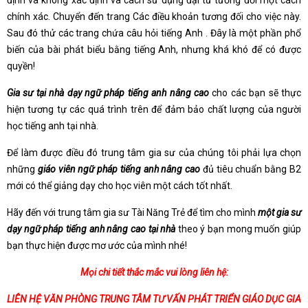
định và không xác định và cách sử dụng đại từ tương đối một cách
chính xác. Chuyển đến trang Các điều khoản tương đối cho việc này.
Sau đó thử các trang chứa câu hỏi tiếng Anh . Đây là một phần phổ
biến của bài phát biểu bằng tiếng Anh, nhưng khá khó để có được
quyền!
Gia sư tại nhà dạy ngữ pháp tiếng anh nâng cao
cho các bạn sẽ thực
hiện tương tự các quá trình trên để đảm bảo chất lượng của người
học tiếng anh tại nhà.
Để làm được điều đó trung tâm gia sư của chúng tôi phải lựa chọn
những
giáo viên ngữ pháp tiếng anh nâng cao
đủ tiêu chuẩn bằng B2
mới có thể giảng dạy cho học viên một cách tốt nhất.
Hãy đến với trung tâm gia sư Tài Năng Trẻ để tìm cho mình
một gia sư
dạy ngữ pháp tiếng anh nâng cao tại nhà
theo ý bạn mong muốn giúp
bạn thực hiện được mơ ước của mình nhé!
Mọi chi tiết thắc mắc vui lòng liên hệ:
LIÊN HỆ VĂN PHÒNG TRUNG TÂM TƯ VẤN PHÁT TRIỂN GIÁO DỤC GIA