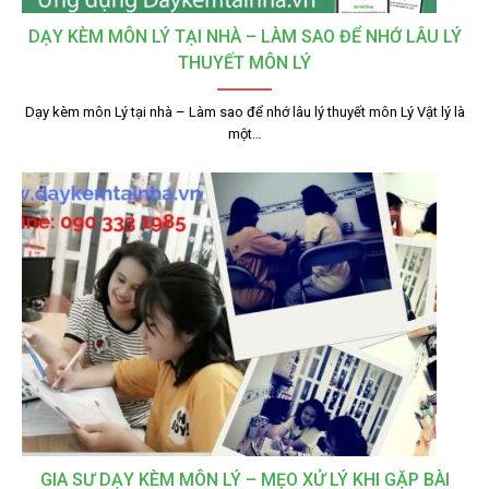
DẠY KÈM MÔN LÝ TẠI NHÀ – LÀM SAO ĐỂ NHỚ LÂU LÝ
THUYẾT MÔN LÝ
Dạy kèm môn Lý tại nhà – Làm sao để nhớ lâu lý thuyết môn Lý Vật lý là
một…
GIA SƯ DẠY KÈM MÔN LÝ – MẸO XỬ LÝ KHI GẶP BÀI