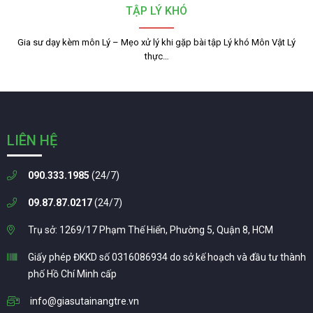
TẬP LÝ KHÓ
Gia sư dạy kèm môn Lý – Mẹo xử lý khi gặp bài tập Lý khó Môn Vật Lý
thực…
LIÊN HỆ
090.333.1985
(24/7)
09.87.87.0217
(24/7)
Trụ sở: 1269/17 Phạm Thế Hiển, Phường 5, Quận 8, HCM
Giấy phép ĐKKD số 0316086934 do sở kế hoạch và đầu tư thành
phố Hồ Chí Minh cấp
info@giasutainangtre.vn