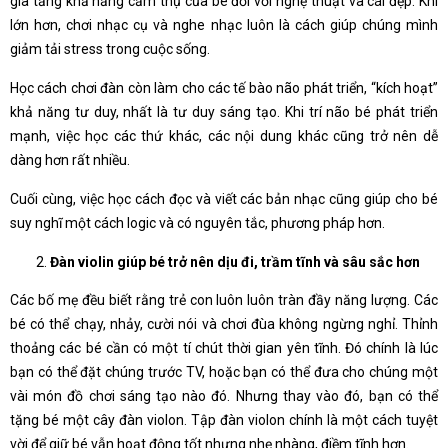
gia tăng khả năng cảm thụ của bé đối với nghệ thuật và cái đẹp. Khi
lớn hơn, chơi nhạc cụ và nghe nhạc luôn là cách giúp chúng mình
giảm tải stress trong cuộc sống.
Học cách chơi đàn còn làm cho các tế bào não phát triển, “kích hoạt”
khả năng tư duy, nhất là tư duy sáng tạo. Khi trí não bé phát triển
mạnh, việc học các thứ khác, các nội dung khác cũng trở nên dễ
dàng hơn rất nhiều.
Cuối cùng, việc học cách đọc và viết các bản nhạc cũng giúp cho bé
suy nghĩ một cách logic và có nguyên tắc, phương pháp hơn.
Đàn violin giúp bé trở nên dịu đi, trầm tĩnh và sâu sắc hơn
Các bố mẹ đều biết rằng trẻ con luôn luôn tràn đầy năng lượng. Các
bé có thể chạy, nhảy, cười nói và chơi đùa không ngừng nghỉ. Thỉnh
thoảng các bé cần có một tí chút thời gian yên tĩnh. Đó chính là lúc
bạn có thể đặt chúng trước TV, hoặc bạn có thể đưa cho chúng một
vài món đồ chơi sáng tạo nào đó. Nhưng thay vào đó, bạn có thể
tặng bé một cây đàn violon. Tập đàn violon chính là một cách tuyệt
vời để giữ bé vẫn hoạt động tốt nhưng nhẹ nhàng, điềm tĩnh hơn.