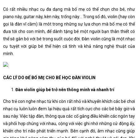
Có rất nhiều nhạc cụ đa dạng mà bố mẹ có thể chọn cho bé, như
piano này, guitar này, kèn này, trống này… Trong số đó, violin (hay còn
gọi là đàn vĩ cầm) là môt trong những sự lựa chọn mà bố mẹ có thể
đưa tới cho con mình, để dành tặng bé một người bạn thân thiết có
thể sẽ gắn bó với bé trong suốt cuộc đời. Đàn violin cũng là một nhạc
cụ tuyệt vời giúp bé thể hiện cá tính và khả năng nghệ thuật của
mình.
CÁC LÝ DO ĐỂ BỐ MẸ CHO BÉ HỌC ĐÀN VIOLIN
Đàn violin giúp bé trở nên thông minh và nhanh trí
Cho trẻ con nghe nhạc từ khi còn rất nhỏ và khuyến khích các bé chơi
nhạc cụ luôn luôn đem lại hiệu quả rất tích cực cho các bé bây giờ và
sau này. Việc tập đàn, thông qua các cố gắng điều khiển các ngón tay
và phối hợp chúng với nhau, cộng với việc ghi nhớ những cử động ấy,
khiến cho trí não phát triển mạnh. Bên cạnh đó, âm nhạc cũng giúp