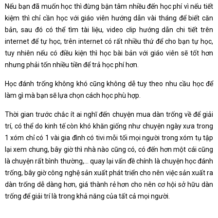
Nếu bạn đã muốn học thì đừng bận tâm nhiều đến học phí vì nếu tiết
kiệm thì chỉ cần học với giáo viên hướng dẫn vài tháng để biết căn
bản, sau đó có thể tìm tài liệu, video clip hướng dẫn chi tiết trên
internet để tự học, trên internet có rất nhiều thứ để cho bạn tự học,
tuy nhiên nếu có điều kiện thì học bài bản với giáo viên sẽ tốt hơn
nhưng phải tốn nhiều tiền để trả học phí hơn.
Học đánh trống không khó cũng không dễ tuy theo nhu cầu học để
làm gì mà bạn sẽ lựa chọn cách học phù hợp.
Thời gian trước chắc ít ai nghĩ đến chuyện mua dàn trống về để giải
trí, có thể do kinh tế còn khó khăn giống như chuyện ngày xưa trong
1 xóm chỉ có 1 vài gia đình có tivi mỗi tối mọi người trong xóm tụ tập
lại xem chung, bây giờ thì nhà nào cũng có, có đến hơn một cái cũng
là chuyện rất bình thường,… quay lại vấn đề chính là chuyện học đánh
trống, bây giờ công nghệ sản xuất phát triển cho nên việc sản xuất ra
dàn trống dễ dàng hơn, giá thành rẻ hơn cho nên cơ hội sở hữu dàn
trống để giải trí là trong khả năng của tất cả mọi người.