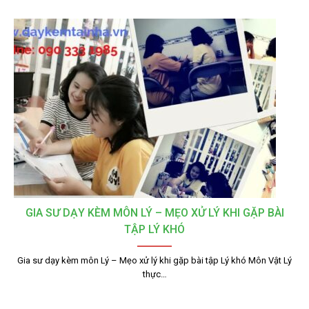
GIA SƯ DẠY KÈM MÔN LÝ – MẸO XỬ LÝ KHI GẶP BÀI
TẬP LÝ KHÓ
Gia sư dạy kèm môn Lý – Mẹo xử lý khi gặp bài tập Lý khó Môn Vật Lý
thực…