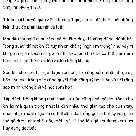
tiếng 30 phút, học phí (nếu tính theo thời điểm 2014) thì khoảng
200,000 đồng 1 buổi.
1 tuần chỉ học với giáo viên khoảng 1 giờ, nhưng để thuộc hết những
kiến thức đó phải tập hết cả tuần.
Mới đầu tôi nghĩ chơi trống sẽ ồn lắm đây, thì cũng đúng, đánh hết
“công suất” thì rất ồn 🙂 tuy nhiên không “nghiêm trọng” như vậy vì
khi gõ nhẹ thì kêu nhỏ, gõ lớn thì kêu lớn chưa kể có thể giảm âm
bằng cách lót thêm vài lớp vải lên trống khi tập.
Sau khi cho con tôi học được vài buổi, tôi cũng cảm nhận được sự
hấp dẫn của trống nên cũng quyết định đăng ký học luôn và tiết rằng
sao mình không biết và học sớm hơn.
Tập đánh trống không nhất thiết lúc nào cũng phải gõ lên trống cho
ồn ào mà quan trọng nhất là cần nhiều thời gian tập cho quen tay,
quen nhịp, mà khi tập thì có thể cầm dùi trống gõ lên bất kỳ vật gì có
thể gõ được như ghế, gối, thớt… và có thể tập gõ khi đang xem tivi
hay đang đọc báo.