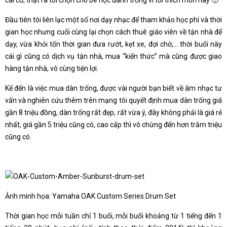
cái cớ, thật ra tôi chọn cho bé học đánh trống vì tôi thích môn này 🙂
Đầu tiên tôi liên lạc một số nơi dạy nhạc để tham khảo học phí và thời
gian học nhưng cuối cùng lại chọn cách thuê giáo viên về tận nhà để
dạy, vừa khỏi tốn thời gian đưa rướt, kẹt xe, đợi chờ,… thời buổi này
cái gì cũng có dịch vụ tận nhà, mua “kiến thức” mà cũng được giao
hàng tận nhà, vô cùng tiện lợi.
Kế đến là việc mua dàn trống, được vài người bạn biết về âm nhạc tư
vấn và nghiên cứu thêm trên mạng tôi quyết định mua dàn trống giá
gần 8 triệu đồng, dàn trống rất đẹp, rất vừa ý, đây không phải là giá rẻ
nhất, giá gần 5 triệu cũng có, cao cấp thì vô chừng đến hơn trăm triệu
cũng có.
Ảnh minh họa: Yamaha OAK Custom Series Drum Set
Thời gian học mỗi tuần chỉ 1 buổi, mỗi buổi khoảng từ 1 tiếng đến 1