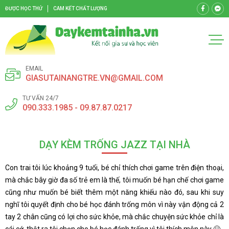
ĐƯỢC HỌC THỬ
CAM KẾT CHẤT LƯỢNG
EMAIL
GIASUTAINANGTRE.VN@GMAIL.COM
TƯ VẤN 24/7
090.333.1985 - 09.87.87.0217
DẠY KÈM TRỐNG JAZZ TẠI NHÀ
Con trai tôi lúc khoảng 9 tuổi, bé chỉ thích chơi game trên điện thoại,
mà chắc bây giờ đa số trẻ em là thế, tôi muốn bé hạn chế chơi game
cũng như muốn bé biết thêm một năng khiếu nào đó, sau khi suy
nghĩ tôi quyết định cho bé học đánh trống môn vì này vận động cả 2
tay 2 chân cũng có lợi cho sức khỏe, mà chắc chuyện sức khỏe chỉ là