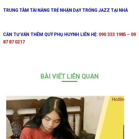
TRUNG TÂM TÀI NĂNG TRẺ NHẬN DẠY TRỐNG JAZZ TẠI NHÀ
CẦN TƯ VẤN THÊM QUÝ PHỤ HUYNH LIÊN HỆ:
090 333 1985 – 09
87 87 0217
BÀI VIẾT LIÊN QUAN