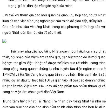
tính đoàn kết, trách nhiện và tinh thần làm việc cao độ. Họ rất tôn
trọng giá trị dân tộc và ngôn ngữ của mình
.. Vì thế khi tham gia các mối quan hệ giao lưu, hợp tác, người Nhật
luôn đề cao việc sử dụng ngôn ngữ của mình để giao tiếp, để ký kết…..
Cho nên nhu cầu về tiếng Nhật trong các phương thức hợp tác với
người Nhật luôn là môt vấn đề cấp thiết.
Hiện nay, nhu cầu học tiếng Nhật ngày một nhiều hơn vì sự phát
triển, hội nhập của Việt Nam ra thế giới, đặc biệt trong đó là mối quan
hệ hợp tác giữa Việt –Nhật đã được thể hiện qua rất nhiều công trình
công cộng xung quanh chúng ta như tuyến tàu điện ngầm metro ở
TP HCM và Hà Nội đang trong quá trình thực hiện. Bên cạnh đó là rất
nhiều dự án đầu tư trực tiếp FDI và gián tiếp FII của các doanh nghiệp
Nhật bản vào Việt Nam. Điều này đã góp phần tạo nhiều thuận lợi và
công ăn việc làm cho người dân Việt Nam.
Trung tâm tiếng Nhật Tài Năng Trẻ nhận dạy tiếng Nhật tại nhà sẽ
dựa vào sức học của học sinh điều chỉnh giáo trình cho hợp lý, giúp