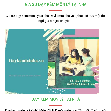
GIA SƯ DẠY KÈM MÔN LÝ TẠI NHÀ
Gia sư dạy kèm môn Lý tại nhà Daykemtainha.vn tự hào sở hữu một đội
ngũ gia sư giỏi chuyên…
DẠY KÈM MÔN LÝ TẠI NHÀ
Dạy kèm môn Lý tại nhà Môn Vật lý là một môn học đặc biệt, đi cùng với