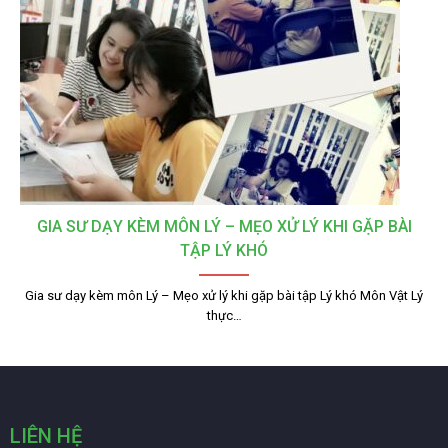
GIA SƯ DẠY KÈM MÔN LÝ – MẸO XỬ LÝ KHI GẶP BÀI
TẬP LÝ KHÓ
Gia sư dạy kèm môn Lý – Mẹo xử lý khi gặp bài tập Lý khó Môn Vật Lý
thực…
LIÊN HỆ