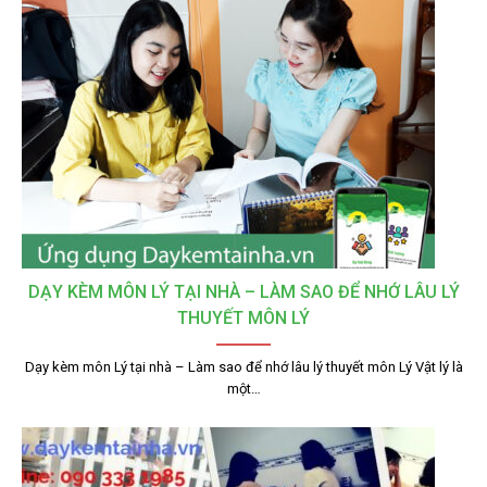
DẠY KÈM MÔN LÝ TẠI NHÀ – LÀM SAO ĐỂ NHỚ LÂU LÝ
THUYẾT MÔN LÝ
Dạy kèm môn Lý tại nhà – Làm sao để nhớ lâu lý thuyết môn Lý Vật lý là
một…