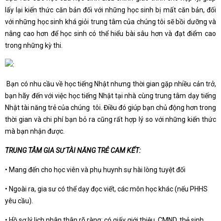
lấy lại kiến thức căn bản đối với những học sinh bị mất căn bản, đối
với những học sinh khá giỏi trung tâm của chúng tôi sẽ bồi dưỡng và
nâng cao hơn để học sinh có thể hiểu bài sâu hơn và đạt điểm cao
trong những kỳ thi.
Bạn có nhu cầu về học tiếng Nhật nhưng thời gian gặp nhiều cản trở,
bạn hãy đến với việc học tiếng Nhật tại nhà cùng trung tâm dạy tiếng
Nhật tài năng trẻ của chúng tôi. Điều đó giúp bạn chủ động hơn trong
thời gian và chi phí bạn bỏ ra cũng rất hợp lý so với những kiến thức
mà bạn nhận được.
TRUNG TÂM GIA SƯ TÀI NĂNG TRẺ CAM KẾT:
• Mang đến cho học viên và phụ huynh sự hài lòng tuyệt đối
• Ngoài ra, gia sư có thể dạy đọc viết, các môn học khác (nếu PHHS
yêu cầu).
• Hồ sơ lý lịch nhân thân rõ ràng: có giấy giới thiệu, CMND, thẻ sinh