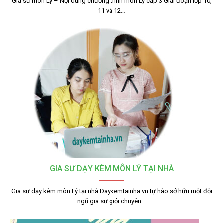
Gia sư môn Lý – Nội dung chương trình môn Lý cấp 3 Giai đoạn lớp 10,
11 và 12…
GIA SƯ DẠY KÈM MÔN LÝ TẠI NHÀ
Gia sư dạy kèm môn Lý tại nhà Daykemtainha.vn tự hào sở hữu một đội
ngũ gia sư giỏi chuyên…