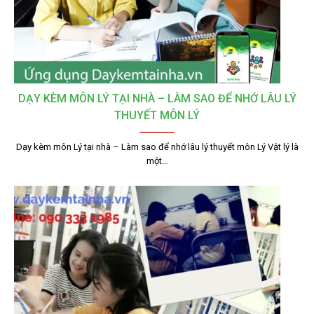
DẠY KÈM MÔN LÝ TẠI NHÀ – LÀM SAO ĐỂ NHỚ LÂU LÝ
THUYẾT MÔN LÝ
Dạy kèm môn Lý tại nhà – Làm sao để nhớ lâu lý thuyết môn Lý Vật lý là
một…