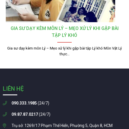
GIA SƯ DẠY KÈM MÔN LÝ – MẸO XỬ LÝ KHI GẶP BÀI
TẬP LÝ KHÓ
Gia sư dạy kèm môn Lý – Mẹo xử lý khi gặp bài tập Lý khó Môn Vật Lý
thực…
LIÊN HỆ
090.333.1985
(24/7)
09.87.87.0217
(24/7)
Trụ sở: 1269/17 Phạm Thế Hiển, Phường 5, Quận 8, HCM