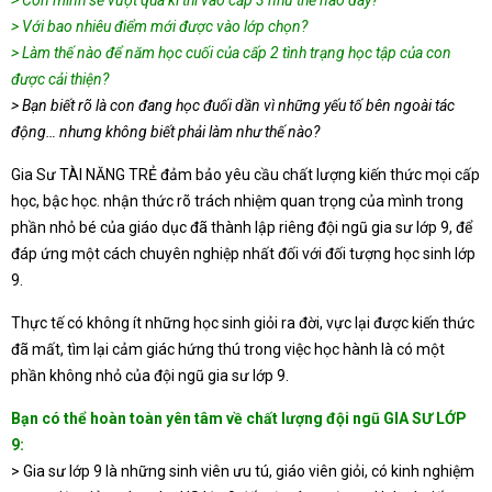
> Con mình sẽ vượt qua kì thi vào cấp 3 như thế nào đây?
> Với bao nhiêu điểm mới được vào lớp chọn?
> Làm thế nào để năm học cuối của cấp 2 tình trạng học tập của con
được cải thiện?
> Bạn biết rõ là con đang học đuối dần vì những yếu tố bên ngoài tác
động… nhưng không biết phải làm như thế nào?
Gia Sư TÀI NĂNG TRẺ đảm bảo yêu cầu chất lượng kiến thức mọi cấp
học, bậc học. nhận thức rõ trách nhiệm quan trọng của mình trong
phần nhỏ bé của giáo dục đã thành lập riêng đội ngũ gia sư lớp 9, để
đáp ứng một cách chuyên nghiệp nhất đối với đối tượng học sinh lớp
9.
Thực tế có không ít những học sinh giỏi ra đời, vực lại được kiến thức
đã mất, tìm lại cảm giác hứng thú trong việc học hành là có một
phần không nhỏ của đội ngũ gia sư lớp 9.
Bạn có thể hoàn toàn yên tâm về chất lượng đội ngũ GIA SƯ LỚP
9:
> Gia sư lớp 9 là những sinh viên ưu tú, giáo viên giỏi, có kinh nghiệm