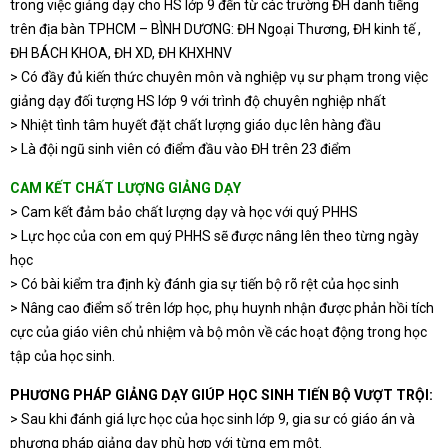
trong việc giảng dạy cho HS lớp 9 đến từ các trường ĐH danh tiếng
trên địa bàn TPHCM – BÌNH DƯƠNG: ĐH Ngoại Thương, ĐH kinh tế ,
ĐH BÁCH KHOA, ĐH XD, ĐH KHXHNV
> Có đầy đủ kiến thức chuyên môn và nghiệp vụ sư phạm trong việc
giảng dạy đối tượng HS lớp 9 với trình độ chuyên nghiệp nhất
> Nhiệt tình tâm huyết đặt chất lượng giáo dục lên hàng đầu
> Là đội ngũ sinh viên có điểm đầu vào ĐH trên 23 điểm
CAM KẾT CHẤT LƯỢNG GIẢNG DẠY
> Cam kết đảm bảo chất lượng dạy và học với quý PHHS
> Lực học của con em quý PHHS sẽ được nâng lên theo từng ngày
học
> Có bài kiểm tra định kỳ đánh gia sự tiến bộ rõ rệt của học sinh
> Nâng cao điểm số trên lớp học, phụ huynh nhận được phản hồi tích
cực của giáo viên chủ nhiệm và bộ môn về các hoạt động trong học
tập của học sinh.
PHƯƠNG PHÁP GIẢNG DẠY GIÚP HỌC SINH TIẾN BỘ VƯỢT TRỘI:
> Sau khi đánh giá lực học của học sinh lớp 9, gia sư có giáo án và
phương pháp giảng dạy phù hợp với từng em một.