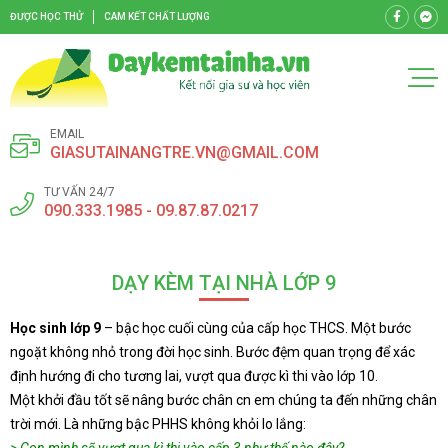
ĐƯỢC HỌC THỬ
CAM KẾT CHẤT LƯỢNG
EMAIL
GIASUTAINANGTRE.VN@GMAIL.COM
TƯ VẤN 24/7
090.333.1985 - 09.87.87.0217
DẠY KÈM TẠI NHÀ LỚP 9
Học sinh lớp 9
– bậc học cuối cùng của cấp học THCS. Một bước
ngoặt không nhỏ trong đời học sinh. Bước đệm quan trọng để xác
định hướng đi cho tương lai, vượt qua được kì thi vào lớp 10.
Một khởi đầu tốt sẽ nâng bước chân cn em chúng ta đến những chân
trời mới. Là những bậc PHHS không khỏi lo lắng: