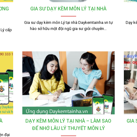
ƯƠNG
GIA SƯ DẠY KÈM MÔN LÝ TẠI NHÀ
Gia sư dạy kèm môn Lý tại nhà Daykemtainha.vn tự
Dạy kè
hào sở hữu một đội ngũ gia sư giỏi chuyên…
 Lý cấp
À
DẠY KÈM MÔN LÝ TẠI NHÀ – LÀM SAO
GIA
ĐỂ NHỚ LÂU LÝ THUYẾT MÔN LÝ
ện đại