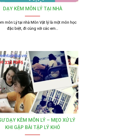
DẠY KÈM MÔN LÝ TẠI NHÀ
m môn Lý tại nhà Môn Vật lý là một môn học
đặc biệt, đi cùng với các em…
 SƯ DẠY KÈM MÔN LÝ – MẸO XỬ LÝ
KHI GẶP BÀI TẬP LÝ KHÓ