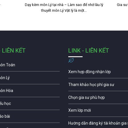
…
Dạy kèm môn Lý tại nhà – Làm sao để nhớ lâu lý
Gia sư
thuyết môn Lý Vật lý là một…
- LIÊN KẾT
LINK - LIÊN KẾT
môn Toán
Xem hợp đồng nhận lớp
môn Lý
Tham khảo học phí gia sư
môn Hóa
Chọn gia sư phù hợp
iểu học
Xem lớp mới
áo bài
Hướng dẫn đăng ký tài khoản gia