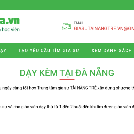
EMAIL
GIASUTAINANGTRE.VN@G
DẠY
TẠO YÊU CẦU TÌM GIA SƯ
XEM DANH SÁCH 
DẠY KÈM TẠI ĐÀ NẴNG
 ngày càng tốt hơn Trung tâm gia sư TÀI NĂNG TRẺ xây dựng phương thức
 sư và cho giáo viên dạy thử từ 1 đến 2 buổi đến khi tìm được giáo viên