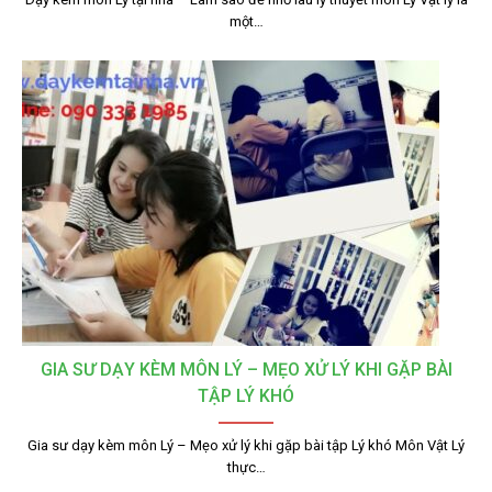
một…
GIA SƯ DẠY KÈM MÔN LÝ – MẸO XỬ LÝ KHI GẶP BÀI
TẬP LÝ KHÓ
Gia sư dạy kèm môn Lý – Mẹo xử lý khi gặp bài tập Lý khó Môn Vật Lý
thực…