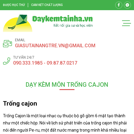
ĐƯỢC HỌC THỬ
CAM KẾT CHẤT LƯỢNG
EMAIL
GIASUTAINANGTRE.VN@GMAIL.COM
TƯ VẤN 24/7
090.333.1985 - 09.87.87.0217
DẠY KÈM MÔN TRỐNG CAJON
Trống cajon
Trống Cajon là một loại nhạc cụ thuộc bộ gõ gồm 6 mặt tạo thành
như một chiếc hộp. Nói về lịch sử phát triển của trống cajon thì phải
nói đến người Pe-ru, một đất nước mang trong mình khá nhiều loại