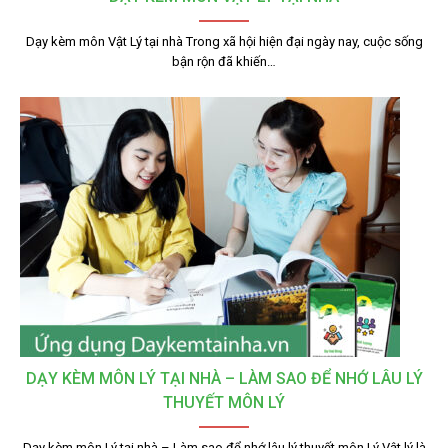
Dạy kèm môn Vật Lý tại nhà Trong xã hội hiện đại ngày nay, cuộc sống
bận rộn đã khiến…
DẠY KÈM MÔN LÝ TẠI NHÀ – LÀM SAO ĐỂ NHỚ LÂU LÝ
THUYẾT MÔN LÝ
Dạy kèm môn Lý tại nhà – Làm sao để nhớ lâu lý thuyết môn Lý Vật lý là