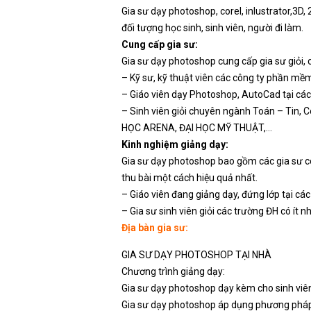
Gia sư dạy photoshop, corel, inlustrator,3D
đối tượng học sinh, sinh viên, người đi làm.
Cung cấp gia sư:
Gia sư dạy photoshop cung cấp gia sư giỏi,
– Kỹ sư, kỹ thuật viên các công ty phần mềm 
– Giáo viên dạy Photoshop, AutoCad tại cá
– Sinh viên giỏi chuyên ngành Toán – Tin
HỌC ARENA, ĐẠI HỌC MỸ THUẬT,…
Kinh nghiệm giảng dạy:
Gia sư dạy photoshop bao gồm các gia sư có 
thu bài một cách hiệu quả nhất.
– Giáo viên đang giảng dạy, đứng lớp tại cá
– Gia sư sinh viên giỏi các trường ĐH có ít 
Địa bàn gia sư:
GIA SƯ DẠY PHOTOSHOP TẠI NHÀ
Chương trình giảng dạy:
Gia sư dạy photoshop dạy kèm cho sinh viên
Gia sư dạy photoshop áp dụng phương pháp dạy