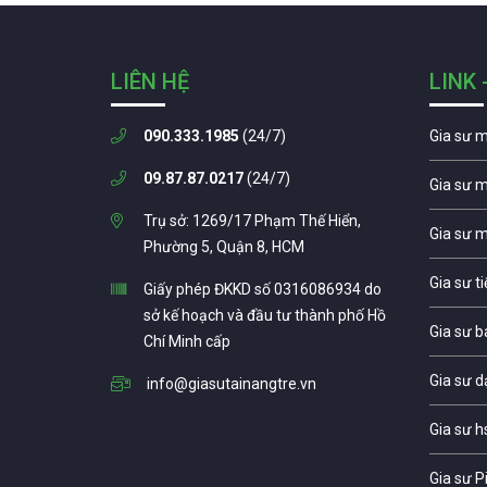
LIÊN HỆ
LINK 
090.333.1985
(24/7)
Gia sư 
09.87.87.0217
(24/7)
Gia sư 
Trụ sở: 1269/17 Phạm Thế Hiển,
Gia sư 
Phường 5, Quận 8, HCM
Gia sư t
Giấy phép ĐKKD số 0316086934 do
sở kế hoạch và đầu tư thành phố Hồ
Gia sư b
Chí Minh cấp
Gia sư d
info@giasutainangtre.vn
Gia sư h
Gia sư P