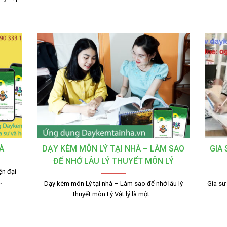
À
DẠY KÈM MÔN LÝ TẠI NHÀ – LÀM SAO
GIA
ĐỂ NHỚ LÂU LÝ THUYẾT MÔN LÝ
ện đại
…
Dạy kèm môn Lý tại nhà – Làm sao để nhớ lâu lý
Gia sư
thuyết môn Lý Vật lý là một…