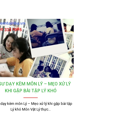
 SƯ DẠY KÈM MÔN LÝ – MẸO XỬ LÝ
KHI GẶP BÀI TẬP LÝ KHÓ
 dạy kèm môn Lý – Mẹo xử lý khi gặp bài tập
Lý khó Môn Vật Lý thực…