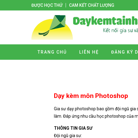
ĐƯỢC HỌC THỬ
CAM KẾT CHẤT LƯỢNG
TRANG CHỦ
LIÊN HỆ
ĐĂNG KÝ 
Dạy kèm môn Photoshop
Gia sư dạy photoshop bao gồm đội ngũ gia s
làm. Đáp ứng nhu cầu học photoshop của mọ
THÔNG TIN GIA SƯ
Đội ngũ gia sư: