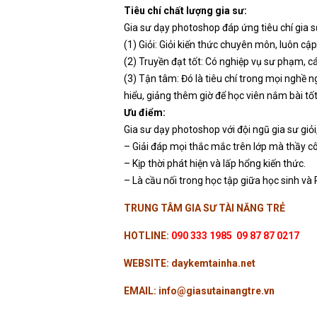
Tiêu chí chất lượng gia sư:
Gia sư dạy photoshop đáp ứng tiêu chí gia s
(1) Giỏi: Giỏi kiến thức chuyên môn, luôn c
(2) Truyền đạt tốt: Có nghiệp vụ sư phạm, c
(3) Tận tâm: Đó là tiêu chí trong mọi nghề ng
hiểu, giảng thêm giờ để học viên nắm bài tốt
Ưu điểm:
Gia sư dạy photoshop với đội ngũ gia sư giỏi
– Giải đáp mọi thắc mắc trên lớp mà thầy cô
– Kịp thời phát hiện và lấp hổng kiến thức.
– Là cầu nối trong học tập giữa học sinh và
TRUNG TÂM GIA SƯ TÀI NĂNG TRẺ
HOTLINE:
090 333 1985 09 87 87 0217
WEBSITE: daykemtainha.net
EMAIL: info@giasutainangtre.vn