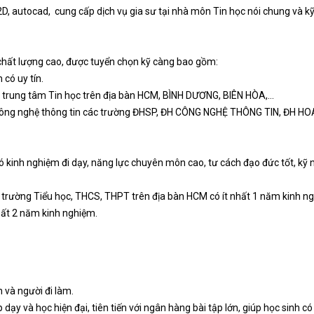
, 2D, autocad, cung cấp dịch vụ gia sư tại nhà môn Tin học nói chung và 
 chất lượng cao, được tuyển chọn kỹ càng bao gồm:
có uy tín.
c trung tâm Tin học trên địa bàn HCM, BÌNH DƯƠNG, BIÊN HÒA,…
, Công nghệ thông tin các trường ĐHSP, ĐH CÔNG NGHỆ THÔNG TIN, ĐH H
kinh nghiệm đi dạy, năng lực chuyên môn cao, tư cách đạo đức tốt, kỹ nă
c trường Tiểu học, THCS, THPT trên địa bàn HCM có ít nhất 1 năm kinh n
nhất 2 năm kinh nghiệm.
 và người đi làm.
 và học hiện đại, tiên tiến với ngân hàng bài tập lớn, giúp học sinh có 