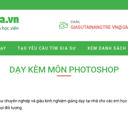
EMAIL
GIASUTAINANGTRE.VN@G
DẠY
TẠO YÊU CẦU TÌM GIA SƯ
XEM DANH SÁCH 
DẠY KÈM MÔN PHOTOSHOP
ư chuyên nghiệp và giàu kinh nghiệm giảng dạy tại nhà cho các em học si
i đối tượng.