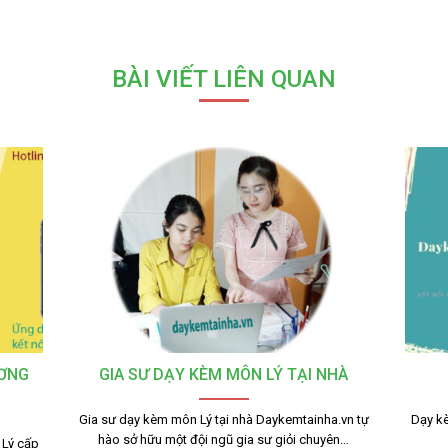
BÀI VIẾT LIÊN QUAN
ƯƠNG
GIA SƯ DẠY KÈM MÔN LÝ TẠI NHÀ
Gia sư dạy kèm môn Lý tại nhà Daykemtainha.vn tự
Dạy kè
hào sở hữu một đội ngũ gia sư giỏi chuyên…
 Lý cấp