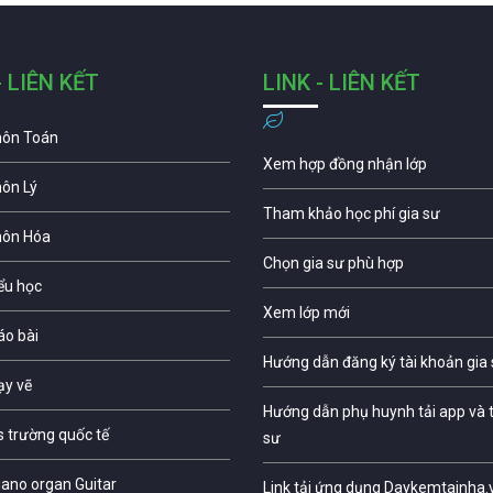
- LIÊN KẾT
LINK - LIÊN KẾT
môn Toán
Xem hợp đồng nhận lớp
môn Lý
Tham khảo học phí gia sư
môn Hóa
Chọn gia sư phù hợp
iểu học
Xem lớp mới
áo bài
Hướng dẫn đăng ký tài khoản gia
ạy vẽ
Hướng dẫn phụ huynh tải app và t
s trường quốc tế
sư
iano organ Guitar
Link tải ứng dụng Daykemtainha.