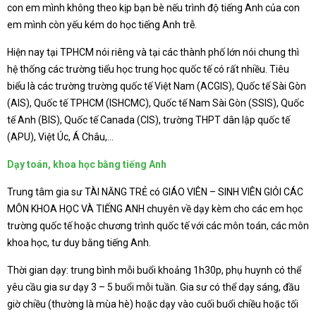
con em mình không theo kịp bạn bè nếu trình độ tiếng Anh của con
em mình còn yếu kém do học tiếng Anh trễ.
Hiện nay tại TPHCM nói riêng và tại các thành phố lớn nói chung thì
hệ thống các trường tiểu học trung học quốc tế có rất nhiều. Tiêu
biểu là các trường trường quốc tế Việt Nam (ACGIS), Quốc tế Sài Gòn
(AIS), Quốc tế TPHCM (ISHCMC), Quốc tế Nam Sài Gòn (SSIS), Quốc
tế Anh (BIS), Quốc tế Canada (CIS), trường THPT dân lập quốc tế
(APU), Việt Úc, Á Châu,…
Dạy toán, khoa học bằng tiếng Anh
Trung tâm gia sư TÀI NĂNG TRẺ có GIÁO VIÊN – SINH VIÊN GIỎI CÁC
MÔN KHOA HỌC VÀ TIẾNG ANH chuyên về dạy kèm cho các em học
trường quốc tế hoặc chương trình quốc tế với các môn toán, các môn
khoa học, tư duy bằng tiếng Anh.
Thời gian dạy: trung bình mỗi buổi khoảng 1h30p, phụ huynh có thể
yêu cầu gia sư dạy 3 – 5 buổi mỗi tuần. Gia sư có thể dạy sáng, đầu
giờ chiều (thường là mùa hè) hoặc dạy vào cuối buổi chiều hoặc tối