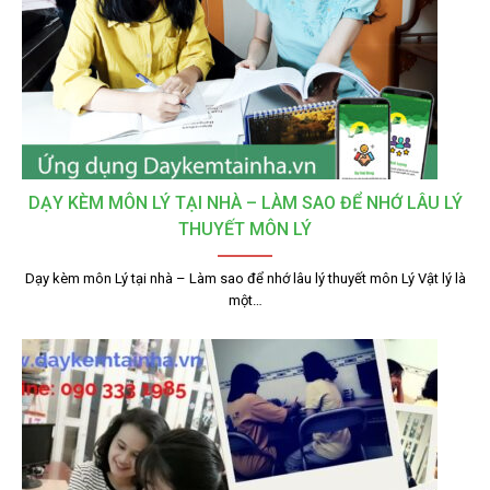
DẠY KÈM MÔN LÝ TẠI NHÀ – LÀM SAO ĐỂ NHỚ LÂU LÝ
THUYẾT MÔN LÝ
Dạy kèm môn Lý tại nhà – Làm sao để nhớ lâu lý thuyết môn Lý Vật lý là
một…