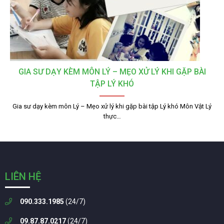
GIA SƯ DẠY KÈM MÔN LÝ – MẸO XỬ LÝ KHI GẶP BÀI
TẬP LÝ KHÓ
Gia sư dạy kèm môn Lý – Mẹo xử lý khi gặp bài tập Lý khó Môn Vật Lý
thực…
LIÊN HỆ
090.333.1985
(24/7)
09.87.87.0217
(24/7)