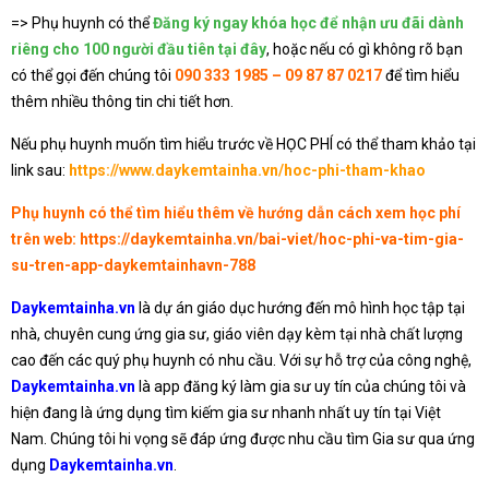
=> Phụ huynh có thể
Đăng ký ngay khóa học để nhận ưu đãi dành
riêng cho 100 người đầu tiên tại đây
, hoặc nếu có gì không rõ bạn
có thể gọi đến chúng tôi
090 333 1985 – 09 87 87 0217
để tìm hiểu
thêm nhiều thông tin chi tiết hơn.
Nếu phụ huynh muốn tìm hiểu trước về HỌC PHÍ có thể tham khảo tại
link sau:
https://www.daykemtainha.vn/hoc-phi-tham-khao
Phụ huynh có thể tìm hiểu thêm về hướng dẫn cách xem học phí
trên web:
https://daykemtainha.vn/bai-viet/hoc-phi-va-tim-gia-
su-tren-app-daykemtainhavn-788
Daykemtainha.vn
là dự án giáo dục hướng đến mô hình học tập tại
nhà, chuyên cung ứng gia sư, giáo viên dạy kèm tại nhà chất lượng
cao đến các quý phụ huynh có nhu cầu. Với sự hỗ trợ của công nghệ,
Daykemtainha.vn
là app đăng ký làm gia sư uy tín của chúng tôi và
hiện đang là ứng dụng tìm kiếm gia sư nhanh nhất uy tín tại Việt
Nam. Chúng tôi hi vọng sẽ đáp ứng được nhu cầu tìm Gia sư qua ứng
dụng
Daykemtainha.vn
.