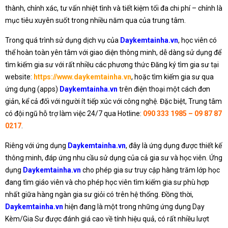
thành, chính xác, tư vấn nhiệt tình và tiết kiệm tối đa chi phí – chính là
mục tiêu xuyên suốt trong nhiều năm qua của trung tâm.
Trong quá trình sử dụng dịch vụ của
Daykemtainha.vn
, học viên có
thể hoàn toàn yên tâm với giao diện thông minh, dễ dàng sử dụng để
tìm kiếm gia sư với rất nhiều các phương thức Đăng ký tìm gia sư tại
website:
https://www.daykemtainha.vn
, hoặc tìm kiếm gia sư qua
ứng dụng (apps)
Daykemtainha.vn
trên điện thoại một cách đơn
giản, kể cả đối với người ít tiếp xúc với công nghệ. Đặc biệt, Trung tâm
có đội ngũ hỗ trợ làm việc 24/7 qua Hotline:
090 333 1985 – 09 87 87
0217
.
Riêng với ứng dụng
Daykemtainha.vn
, đây là ứng dụng được thiết kế
thông minh, đáp ứng nhu cầu sử dụng của cả gia sư và học viên. Ứng
dụng
Daykemtainha.vn
cho phép gia sư truy cập hàng trăm lớp học
đang tìm giáo viên và cho phép học viên tìm kiếm gia sư phù hợp
nhất giữa hàng ngàn gia sư giỏi có trên hệ thống. Đồng thời,
Daykemtainha.vn
hiện đang là một trong những ứng dụng Dạy
Kèm/Gia Sư được đánh giá cao về tính hiệu quả, có rất nhiều lượt