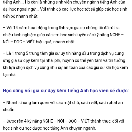
tiếng Anh,… Họ còn là những sinh viên chuyên ngành tiếng Anh của
đại học ngoại ngữ,… Với trình độ cao, lực học tốt sẽ giúp các học sinh
tiến bộ nhanh nhất.
– Với 14 năm hoạt động trong lĩnh vực gia sư chúng tôi đã rút ra
nhiều kinh nghiệm giúp các em học sinh luyện các kỹ năng NGHE –
NÓI – ĐỌC – VIẾT hiệu quả, nhanh nhất.
– Là 1 trong 5 trung tâm gia sư uy tín hàng đầu trong dịch vụ cung
ứng gia sư dạy kèm tại nhà, phụ huynh có thể yên tâm và tin tưởng
khi lựa chọn dịch vụ cũng như sự an toàn của các gia sư khi học kèm
tại nhà.
Học cùng với gia sư dạy kèm tiếng Anh học viên sẽ được:
– Nhanh chóng làm quen với các mặt chữ, cách viết, cách phát ân
chuẩn
– Được rèn 4 kỹ năng NGHE – NÓI – ĐỌC – VIẾT thành thục, đối với
học sinh du học được học tiếng Anh chuyên ngành.