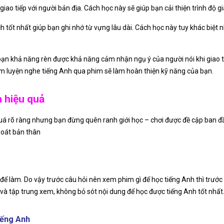
iao tiếp với người bản địa. Cách học này sẽ giúp bạn cải thiện trình độ g
ch tốt nhất giúp bạn ghi nhớ từ vựng lâu dài. Cách học này tuy khác biệt 
ạn khả năng rèn được khả năng cảm nhận ngụ ý của người nói khi giao ti
iệm luyện nghe tiếng Anh qua phim sẽ làm hoàn thiện kỹ năng của bạn.
 hiệu quả
quá rõ ràng nhưng bạn đừng quên ranh giới học – chơi được đề cập ban đầu
soát bản thân
 để làm. Do vậy trước câu hỏi nên xem phim gì để học tiếng Anh thì trước 
 và tập trung xem, không bỏ sót nội dung để học được tiếng Anh tốt nhất
iếng Anh