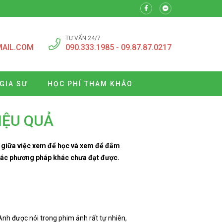
TƯ VẤN 24/7
MAIL.COM
090.333.1985 - 09.87.87.0217
GIA SƯ
HỌC PHÍ THAM KHẢO
IỆU QUẢ
i giữa việc xem để học và xem để đắm
à các phương pháp khác chưa đạt được.
nh được nói trong phim ảnh rất tự nhiên,