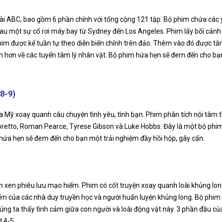
a đài ABC, bao gồm 6 phần chính với tổng cộng 121 tập. Bộ phim chứa các 
au một sự cố rơi máy bay từ Sydney đến Los Angeles. Phim lấy bối cảnh 
him được kể tuần tự theo diễn biến chính trên đảo. Thêm vào đó được 
ận hơn về các tuyến tâm lý nhân vật. Bộ phim hứa hẹn sẽ đem đến cho bạ
8-9)
ủa Mỹ xoay quanh câu chuyện tình yêu, tình bạn. Phim phân tích nội tâm
a Toretto, Roman Pearce, Tyrese Gibson và Luke Hobbs. Đây là một bộ phi
hứa hẹn sẽ đem đến cho bạn một trải nghiệm đầy hồi hộp, gây cấn.
đan xen phiêu lưu mạo hiểm. Phim có cốt truyện xoay quanh loài khủng lo
ểm của các nhà duy truyền học và người huấn luyện khủng long. Bộ phim
úng ta thấy tình cảm giữa con người và loài động vật này. 3 phần đầu của
 4-5.