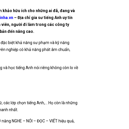
am khảo hữu ích cho những ai đã, đang và
inha.vn
– Địa chỉ gia sư tiếng Anh uy tín
 viên, người đi làm trong các công ty
ơ bản đến nâng cao.
à đặc biệt khả năng sư phạm và kỹ năng
uyên nghiệp có khả năng phát âm chuẩn,
g và học tiếng Anh nói riêng không còn lo về
ữ, các lớp chọn tiếng Anh,… Họ còn là những
nhanh nhất.
kỹ năng NGHE – NÓI – ĐỌC – VIẾT hiệu quả,