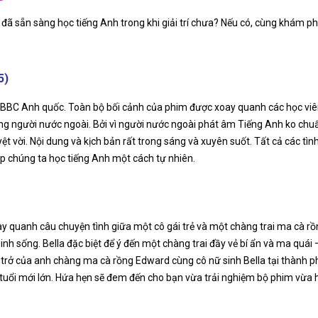
n đã sẵn sàng học tiếng Anh trong khi giải trí chưa? Nếu có, cùng khám
5)
ủa BBC Anh quốc. Toàn bộ bối cảnh của phim được xoay quanh các học vi
 người nước ngoài. Bởi vì người nước ngoài phát âm Tiếng Anh ko chuẩn
ệt vời. Nội dung và kịch bản rất trong sáng và xuyên suốt. Tất cả các tình
úp chúng ta học tiếng Anh một cách tự nhiên.
y quanh câu chuyện tình giữa một cô gái trẻ và một chàng trai ma cà rồn
inh sống. Bella đặc biệt để ý đến một chàng trai đầy vẻ bí ẩn và ma quái
rở của anh chàng ma cà rồng Edward cùng cô nữ sinh Bella tại thành phố
tuổi mới lớn. Hứa hẹn sẽ đem đến cho bạn vừa trải nghiệm bộ phim vừa 