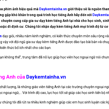
 qua phim ảnh hiệu quả mà
Daykemtainha.vn
giới thiệu sẽ là nguồn th
ng gặp khó khăn trong quá trình học tiếng Anh hãy đến với
Daykemta
n
chuyên cung cấp gia sư dạy kèm tiếng Anh tại nhà cho học sinh, sinh
 hoặc đi định cư. Chúng tôi nhận dạy kèm tiếng Anh mọi trình độ từ c
n
dạy giỏi, nhiều năm kinh nghiệm, có kiến thức chuyên môn sâu rộng v
ng vậy với đội ngũ gia sư dạy kèm tiếng Anh được đào tạo bài bản và ch
kiến thức bổ ích nhất cho các bạn.
ạn không thể”, trung tâm đã nỗ lực giúp học viên học ngoại ngữ nói chun
iếng Anh của
Daykemtainha.vn
 chất lượng, là những giáo viên tiếng Anh tại các trường chuyên ngoại ng
 ngoại ngữ,… Với trình độ cao, lực học tốt sẽ giúp các học sinh tiến bộ 
ư chúng tôi đã rút ra nhiều kinh nghiệm giúp các em học sinh luyện các 