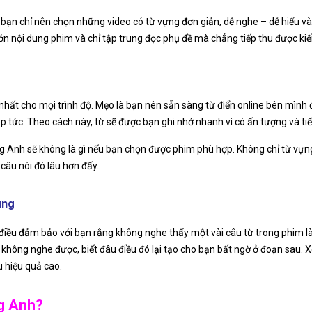
 bạn chỉ nên chọn những video có từ vựng đơn giản, dễ nghe – dễ hiểu v
 lớn nội dung phim và chỉ tập trung đọc phụ đề mà chẳng tiếp thu được ki
nhất cho mọi trình độ. Mẹo là bạn nên sẵn sàng từ điển online bên mình đ
 tức. Theo cách này, từ sẽ được bạn ghi nhớ nhanh vì có ấn tượng và tiếp
ng Anh sẽ không là gì nếu bạn chọn được phim phù hợp. Không chỉ từ vự
 câu nói đó lâu hơn đấy.
ung
 điều đảm bảo với bạn rằng không nghe thấy một vài câu từ trong phim là
hông nghe được, biết đâu điều đó lại tạo cho bạn bất ngờ ở đoạn sau. Xe
u hiệu quả cao.
ng Anh?