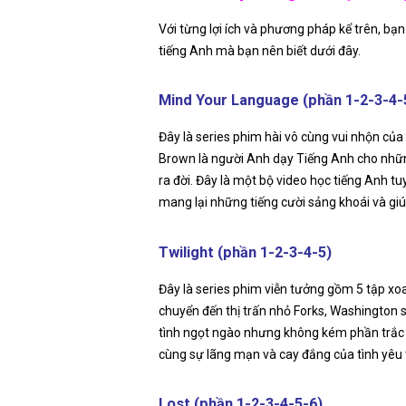
Với từng lợi ích và phương pháp kể trên, bạ
tiếng Anh mà bạn nên biết dưới đây.
Mind Your Language (phần 1-2-3-4-
Đây là series phim hài vô cùng vui nhộn c
Brown là người Anh dạy Tiếng Anh cho những
ra đời. Đây là một bộ video học tiếng Anh tuy
mang lại những tiếng cười sảng khoái và gi
Twilight (phần 1-2-3-4-5)
Đây là series phim viễn tưởng gồm 5 tập xoa
chuyển đến thị trấn nhỏ Forks, Washington s
tình ngọt ngào nhưng không kém phần trắc t
cùng sự lãng mạn và cay đắng của tình yêu 
Lost (phần 1-2-3-4-5-6)