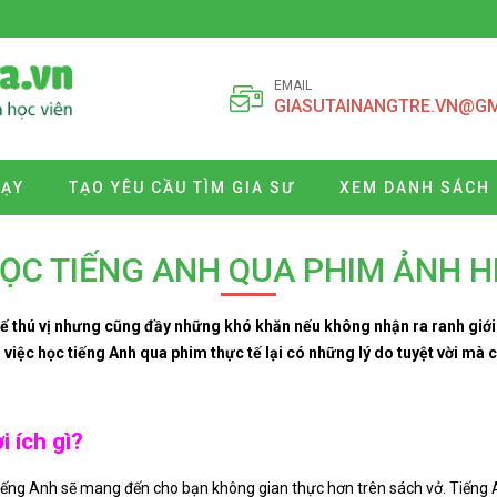
EMAIL
GIASUTAINANGTRE.VN@G
DẠY
TẠO YÊU CẦU TÌM GIA SƯ
XEM DANH SÁCH 
ỌC TIẾNG ANH QUA PHIM ẢNH H
tế thú vị nhưng cũng đầy những khó khăn nếu không nhận ra ranh giớ
n, việc học tiếng Anh qua phim thực tế lại có những lý do tuyệt vời m
 ích gì?
iếng Anh sẽ mang đến cho bạn không gian thực hơn trên sách vở. Tiếng A