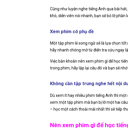
Cũng như luyện nghe tiếng Anh qua bài hát,
khó, diễn viên nói nhanh, bạn sẽ bỏ lỡ phần
Xem phim có phụ đề
Một tập phim lẻ song ngữ sẽ là lựa chọn tốt 
hãy nhanh chóng mở từ điển tra cứu ngay lập
Việc băn khoăn nên xem phim gì để học tiế
trong phim, hãy lặp lại câu đó và bạn sẽ nhớ
Không cần tập trung nghe hết nội d
Dù xem ít hay nhiều phim tiếng Anh thì một
xem một tập phim mà bạn bị lỡ một hai câu k
– học một cách thoải mái nhất thì sẽ tiếp th
Nên xem phim gì để học tiế