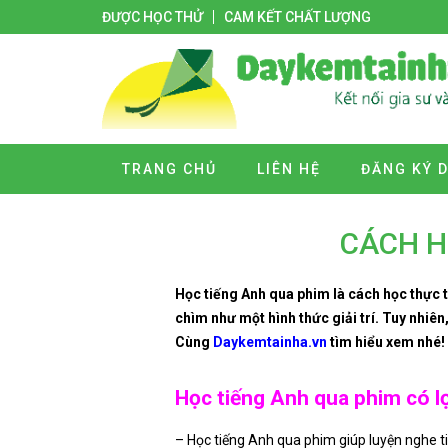
ĐƯỢC HỌC THỬ
CAM KẾT CHẤT LƯỢNG
TRANG CHỦ
LIÊN HỆ
ĐĂNG KÝ 
CÁCH H
Học tiếng Anh qua phim là cách học thực 
chìm như một hình thức giải trí. Tuy nhiê
Cùng
Daykemtainha.vn
tìm hiểu xem nhé!
Học tiếng Anh qua phim có lợi
– Học tiếng Anh qua phim giúp luyện nghe t