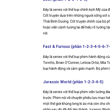
Đây là series với thể loại chính kịch Mỹ củ
Cốt truyện dựa trên những người sống sót s
Thái Bình Dương. Cốt truyện chính của bộ p
hoặc viễn cảnh tương lai để hiểu rõ tường t
vời.
Fast & Furious (phần 1-2-3-4-5-6-7-
Đây là series với thể loại phim hành động c
Toretto, Brian O’Conner, Leticia Ortiz, Mi
loại hành động và cảm giác mạnh. Bộ phim 
Jurassic World (phần 1-2-3-4-5)
Đây là series với thể loại phim viễn tưởng 
trước. Phim nói về chuyến phiêu lưu mạo hi
một thế giới khủng long kì ảo mà còn cho ch
phần sau đó đã đổi tên thành Jurassic World