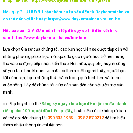
nhấp link sau:
https://www.daykemtainha.vn/tim-gia-su
Nếu quý PHỤ HUYNH cần thêm sự tư vấn đến từ Daykemtainha.vn
có thể đến với link này:
https://www.daykemtainha.vn/lien-he
Nếu các bạn GIA SƯ muốn tìm lớp để dạy có thể đến với link
sau:
https://www.daykemtainha.vn/lop-hoc
Lựa chọn Gia sư của chúng tôi, các bạn học viên sẽ được tiếp cận với
những phương pháp học mới, qua đó giúp người học trở nên hứng
thú và chủ động tiếp nhận kiến thức. Hơn nữa, quý phụ huynh cũng
sẽ yên tâm hơn khi học viên đã có thêm một người thầy, người bạn
tốt cùng vượt qua những thử thách trong quá trình học và trong
cuộc sống. Hãy để chúng tôi giúp các bạn đến gần với ước mơ của
mình.
=> Phụ huynh có thể
Đăng ký ngay khóa học để nhận ưu đãi dành
riêng cho 100 người đầu tiên tại đây
, hoặc nếu có gì không rõ bạn
có thể gọi đến chúng tôi
090 333 1985 – 09 87 87 0217
để tìm hiểu
thêm nhiều thông tin chi tiết hơn.