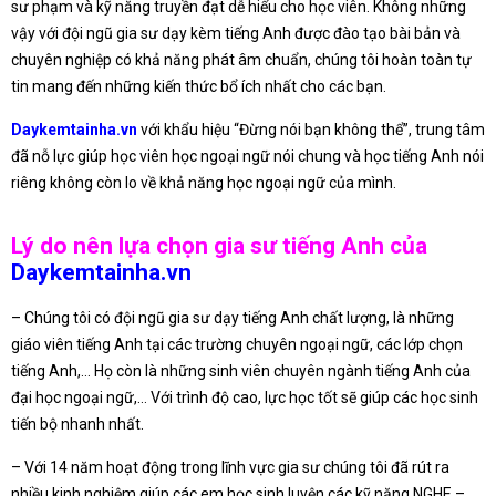
sư phạm và kỹ năng truyền đạt dễ hiểu cho học viên. Không những
vậy với đội ngũ gia sư dạy kèm tiếng Anh được đào tạo bài bản và
chuyên nghiệp có khả năng phát âm chuẩn, chúng tôi hoàn toàn tự
tin mang đến những kiến thức bổ ích nhất cho các bạn.
Daykemtainha.vn
với khẩu hiệu “Đừng nói bạn không thể”, trung tâm
đã nỗ lực giúp học viên học ngoại ngữ nói chung và học tiếng Anh nói
riêng không còn lo về khả năng học ngoại ngữ của mình.
Lý do nên lựa chọn gia sư tiếng Anh của
Daykemtainha.vn
– Chúng tôi có đội ngũ gia sư dạy tiếng Anh chất lượng, là những
giáo viên tiếng Anh tại các trường chuyên ngoại ngữ, các lớp chọn
tiếng Anh,… Họ còn là những sinh viên chuyên ngành tiếng Anh của
đại học ngoại ngữ,… Với trình độ cao, lực học tốt sẽ giúp các học sinh
tiến bộ nhanh nhất.
– Với 14 năm hoạt động trong lĩnh vực gia sư chúng tôi đã rút ra
nhiều kinh nghiệm giúp các em học sinh luyện các kỹ năng NGHE –