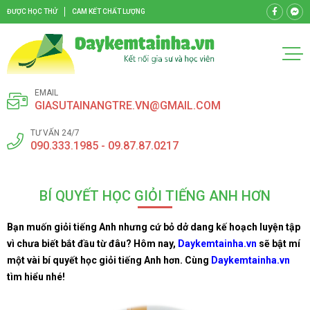
ĐƯỢC HỌC THỬ
CAM KẾT CHẤT LƯỢNG
EMAIL
GIASUTAINANGTRE.VN@GMAIL.COM
TƯ VẤN 24/7
090.333.1985 - 09.87.87.0217
BÍ QUYẾT HỌC GIỎI TIẾNG ANH HƠN
Bạn muốn giỏi tiếng Anh nhưng cứ bỏ dở dang kế hoạch luyện tập
vì chưa biết bắt đầu từ đâu? Hôm nay,
Daykemtainha.vn
sẽ bật mí
một vài bí quyết học giỏi tiếng Anh hơn. Cùng
Daykemtainha.vn
tìm hiểu nhé!