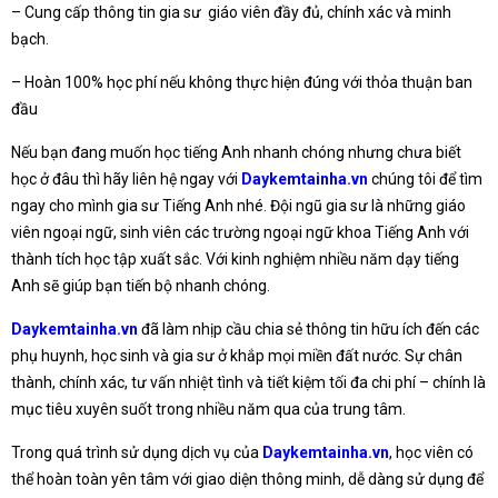
– Cung cấp thông tin gia sư giáo viên đầy đủ, chính xác và minh
bạch.
– Hoàn 100% học phí nếu không thực hiện đúng với thỏa thuận ban
đầu
Nếu bạn đang muốn học tiếng Anh nhanh chóng nhưng chưa biết
học ở đâu thì hãy liên hệ ngay với
Daykemtainha.vn
chúng tôi để tìm
ngay cho mình gia sư Tiếng Anh nhé. Đội ngũ gia sư là những giáo
viên ngoại ngữ, sinh viên các trường ngoại ngữ khoa Tiếng Anh với
thành tích học tập xuất sắc. Với kinh nghiệm nhiều năm dạy tiếng
Anh sẽ giúp bạn tiến bộ nhanh chóng.
Daykemtainha.vn
đã làm nhịp cầu chia sẻ thông tin hữu ích đến các
phụ huynh, học sinh và gia sư ở khắp mọi miền đất nước. Sự chân
thành, chính xác, tư vấn nhiệt tình và tiết kiệm tối đa chi phí – chính là
mục tiêu xuyên suốt trong nhiều năm qua của trung tâm.
Trong quá trình sử dụng dịch vụ của
Daykemtainha.vn
, học viên có
thể hoàn toàn yên tâm với giao diện thông minh, dễ dàng sử dụng để