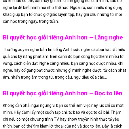
cứ khi nào có thể, bạn hãy ghi âm chính giọng nói của mình, sau đó
nghe lại để biết mình nói như thế nào. Ngoài ra, còn nhiều ứng dụng
khác giúp bạn tổ chức giờ giấc luyện tập, hay ghi chú những từ mới
cần học trong ngày, trong tuần.
Bí quyết học giỏi tiếng Anh hơn – Lắng nghe
Thường xuyên nghe bản tin tiếng Anh hoặc nghe các bài hát rất hiệu
quả cho kỹ năng phát âm. Bên cạnh đó bạn cũng học thêm nhiều từ
vựng, cách diễn đạt. Nghe càng nhiều, bạn càng học được nhiều. Khi
nghe, hãy cố gắng bắt chước những gì mình nghe được, từ cách phát
âm, nhấn trọng âm trong từ, trong câu, ngữ điệu của câu…
Bí quyết học giỏi tiếng Anh hơn – Đọc to lên
Không cần phải ngại ngùng vì bạn có thể làm việc này lúc chỉ có một
mình. Hãy cầm lấy một cuốn tạp chí, tờ báo và đọc to cả bài. Thậm
chí nếu có một chương trình TV hay show truyền hình thực tế yêu
thích, bạn có thể tìm kiếm lời thoại của nó và đọc to lên. Đây là cách