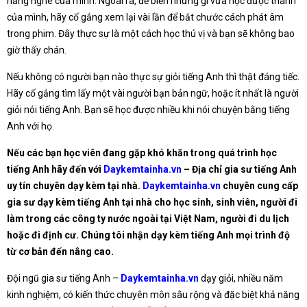
năng nghe của mình. Ngoài ra, để biến những gì vừa học được thành
của mình, hãy cố gắng xem lại vài lần để bắt chước cách phát âm
trong phim. Đây thực sự là một cách học thú vị và bạn sẽ không bao
giờ thấy chán.
Nếu không có người bạn nào thực sự giỏi tiếng Anh thì thật đáng tiếc.
Hãy cố gắng tìm lấy một vài người bạn bản ngữ, hoặc ít nhất là người
giỏi nói tiếng Anh. Bạn sẽ học được nhiều khi nói chuyện bằng tiếng
Anh với họ.
Nếu các bạn học viên đang gặp khó khăn trong quá trình học
tiếng Anh hãy đến với
Daykemtainha.vn
– Địa chỉ gia sư tiếng Anh
uy tín chuyên dạy kèm tại nhà.
Daykemtainha.vn
chuyên cung cấp
gia sư dạy kèm tiếng Anh tại nhà cho học sinh, sinh viên, người đi
làm trong các công ty nước ngoài tại Việt Nam, người đi du lịch
hoặc đi định cư. Chúng tôi nhận dạy kèm tiếng Anh mọi trình độ
từ cơ bản đến nâng cao.
Đội ngũ gia sư tiếng Anh –
Daykemtainha.vn
dạy giỏi, nhiều năm
kinh nghiệm, có kiến thức chuyên môn sâu rộng và đặc biệt khả năng