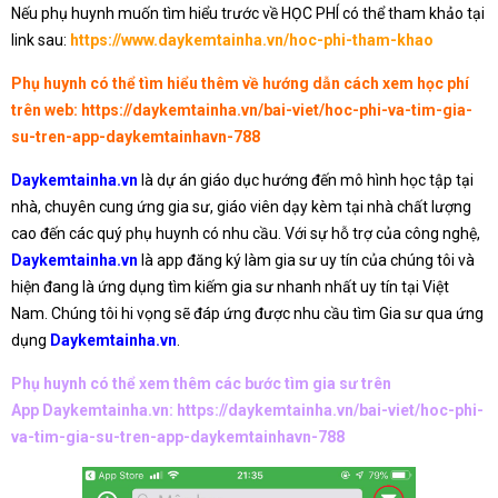
Nếu phụ huynh muốn tìm hiểu trước về HỌC PHÍ có thể tham khảo tại
link sau:
https://www.daykemtainha.vn/hoc-phi-tham-khao
Phụ huynh có thể tìm hiểu thêm về hướng dẫn cách xem học phí
trên web:
https://daykemtainha.vn/bai-viet/hoc-phi-va-tim-gia-
su-tren-app-daykemtainhavn-788
Daykemtainha.vn
là dự án giáo dục hướng đến mô hình học tập tại
nhà, chuyên cung ứng gia sư, giáo viên dạy kèm tại nhà chất lượng
cao đến các quý phụ huynh có nhu cầu. Với sự hỗ trợ của công nghệ,
Daykemtainha.vn
là app đăng ký làm gia sư uy tín của chúng tôi và
hiện đang là ứng dụng tìm kiếm gia sư nhanh nhất uy tín tại Việt
Nam. Chúng tôi hi vọng sẽ đáp ứng được nhu cầu tìm Gia sư qua ứng
dụng
Daykemtainha.vn
.
Phụ huynh có thể xem thêm các bước tìm gia sư trên
App Daykemtainha.vn:
https://daykemtainha.vn/bai-viet/hoc-phi-
va-tim-gia-su-tren-app-daykemtainhavn-788