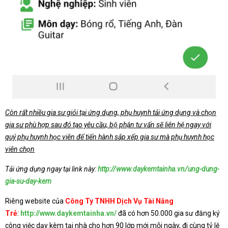
Còn rất nhiều gia sư giỏi tại ứng dụng, phụ huynh tải ứng dụng và chọn
gia sư phù hợp sau đó tạo yêu cầu, bộ phận tư vấn sẽ liên hệ ngay với
quý phụ huynh học viên để tiến hành sắp xếp gia sư mà phụ huynh học
viên chọn
Tải ứng dụng ngay tại link này:
http://www.daykemtainha.vn/ung-dung-
gia-su-day-kem
Riêng website của
Công Ty TNHH Dịch Vụ Tài Năng
Trẻ
:
http://www.daykemtainha.vn/
đã có hơn 50.000 gia sư đăng ký
công việc dạy kèm tại nhà cho hơn 90 lớp mới mỗi ngày, đi cùng tỷ lệ