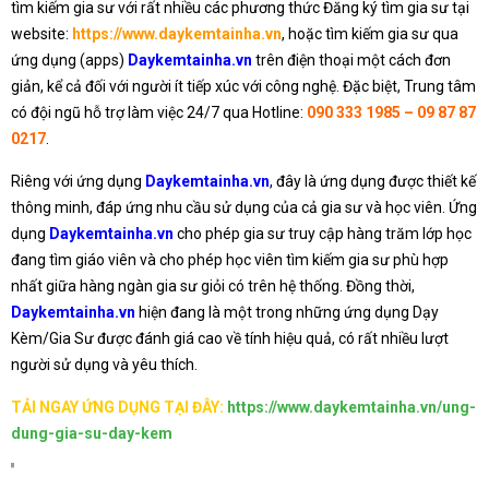
tìm kiếm gia sư với rất nhiều các phương thức Đăng ký tìm gia sư tại
website:
https://www.daykemtainha.vn
, hoặc tìm kiếm gia sư qua
ứng dụng (apps)
Daykemtainha.vn
trên điện thoại một cách đơn
giản, kể cả đối với người ít tiếp xúc với công nghệ. Đặc biệt, Trung tâm
có đội ngũ hỗ trợ làm việc 24/7 qua Hotline:
090 333 1985 – 09 87 87
0217
.
Riêng với ứng dụng
Daykemtainha.vn
, đây là ứng dụng được thiết kế
thông minh, đáp ứng nhu cầu sử dụng của cả gia sư và học viên. Ứng
dụng
Daykemtainha.vn
cho phép gia sư truy cập hàng trăm lớp học
đang tìm giáo viên và cho phép học viên tìm kiếm gia sư phù hợp
nhất giữa hàng ngàn gia sư giỏi có trên hệ thống. Đồng thời,
Daykemtainha.vn
hiện đang là một trong những ứng dụng Dạy
Kèm/Gia Sư được đánh giá cao về tính hiệu quả, có rất nhiều lượt
người sử dụng và yêu thích.
TẢI NGAY ỨNG DỤNG TẠI ĐÂY:
https://www.daykemtainha.vn/ung-
dung-gia-su-day-kem